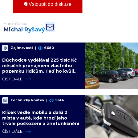
Vstoupit do diskuze
Autor článku
Michal Ryšavý
Zajímavosti
|
6680
Důchodce vydělával 225 tisíc Kč
měsíčně pronájmem vlastního
pozemku řidičům. Teď ho kvůli
tomu čeká soud
ČÍST DÁLE
Technický koutek
|
5614
Klíček vedle mobilu a další 2
místa v autě, kde hrozí jeho
trvalé poškození a znefunkčnění
ČÍST DÁLE