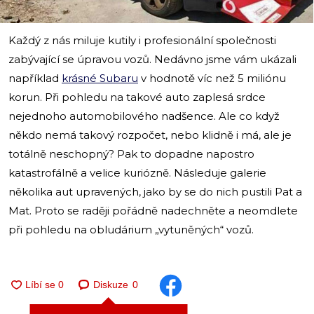
Každý z nás miluje kutily i profesionální společnosti
zabývající se úpravou vozů. Nedávno jsme vám ukázali
například
krásné Subaru
v hodnotě víc než 5 miliónu
korun. Při pohledu na takové auto zaplesá srdce
nejednoho automobilového nadšence. Ale co když
někdo nemá takový rozpočet, nebo klidně i má, ale je
totálně neschopný? Pak to dopadne napostro
katastrofálně a velice kuriózně. Následuje galerie
několika aut upravených, jako by se do nich pustili Pat a
Mat. Proto se raději pořádně nadechněte a neomdlete
při pohledu na obludárium „vytuněných“ vozů.
Diskuze
0