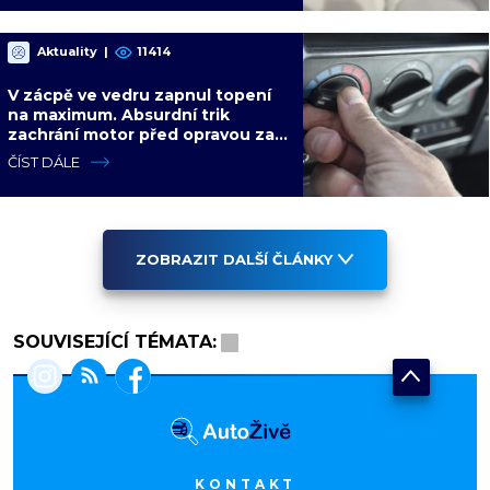
Aktuality
|
11414
V zácpě ve vedru zapnul topení
na maximum. Absurdní trik
zachrání motor před opravou za
desítky tisíc
ČÍST DÁLE
ZOBRAZIT DALŠÍ ČLÁNKY
SOUVISEJÍCÍ TÉMATA:
KONTAKT