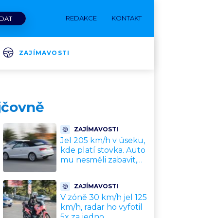
REDAKCE
KONTAKT
ZAJÍMAVOSTI
ůjčovně
ZAJÍMAVOSTI
Jel 205 km/h v úseku,
kde platí stovka. Auto
mu nesměli zabavit,
patří leasingové firmě.
Úřad si ale poradil jinak
ZAJÍMAVOSTI
V zóně 30 km/h jel 125
km/h, radar ho vyfotil
5x za jedno