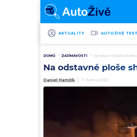
AKTUALITY
AUTOŽIVĚ TES
DOMŮ
ZAJÍMAVOSTI
Na odstavné ploše shořelo 
Na odstavné ploše sh
Daniel Hamžík
7. dubna 2020