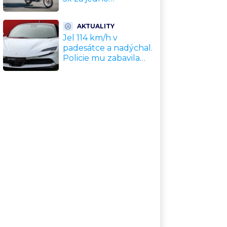
odpoledne. Policie
motorkáře nedokázala
AKTUALITY
zastavit
Jel 114 km/h v
padesátce a nadýchal.
Policie mu zabavila
nové Ferrari za 11
milionů Kč, hrozí
dražba