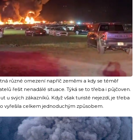
atná různé omezení napříč zeměmi a kdy se téměř
atelů řešit nenadálé situace. Týká se to třeba i půjčoven.
a aut u svých zákazníků. Když však turisté nejezdí, je třeba
A to vyřešila celkem jednoduchým způsobem.