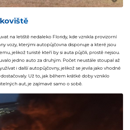
koviště
at na letiště nedaleko Floridy, kde vznikla provizorní
y vozy, kterými autopůjčovna disponuje a které jsou
jelikož turisté kteří by si auta půjčili, prostě nejsou.
uvalo jedno auto za druhým. Počet neustále stoupal až
využívat i další autopůjčovny, jelikož se jevila jako vhodné
 nedostačovaly. Už to, jak během krátké doby vzniklo
itelných aut, je zajímavé samo o sobě.