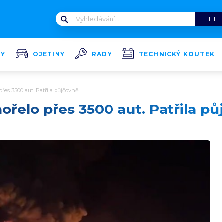
TY
OJETINY
RADY
TECHNICKÝ KOUTEK
přes 3500 aut. Patřila půjčovně
ořelo přes 3500 aut. Patřila p