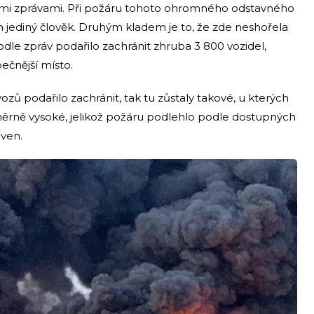
mi zprávami. Při požáru tohoto ohromného odstavného
n jediný člověk. Druhým kladem je to, že zde neshořela
odle zpráv podařilo zachránit zhruba 3 800 vozidel,
ečnější místo.
ozů podařilo zachránit, tak tu zůstaly takové, u kterých
oměrně vysoké, jelikož požáru podlehlo podle dostupných
oven.