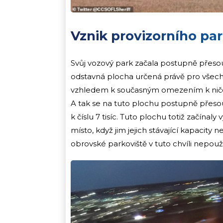
Vznik provizorního par
Svůj vozový park začala postupně přesouv
odstavná plocha určená právě pro všechn
vzhledem k současným omezením k ničemu, 
A tak se na tuto plochu postupně přeso
k číslu 7 tisíc. Tuto plochu totiž začínaly 
místo, když jim jejich stávající kapacity
obrovské parkoviště v tuto chvíli nepouž