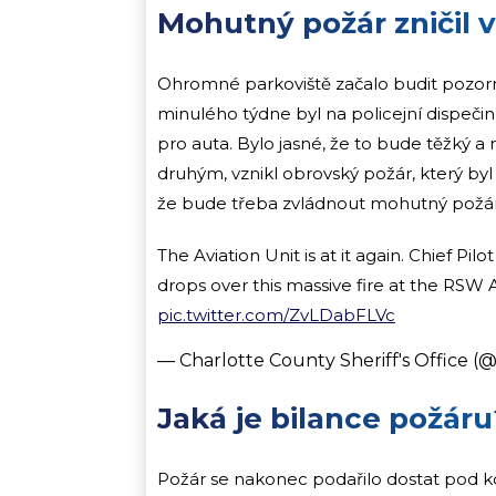
Mohutný požár zničil v
Ohromné parkoviště začalo budit pozornost
minulého týdne byl na policejní dispeči
pro auta. Bylo jasné, že to bude těžký 
druhým, vznikl obrovský požár, který byl 
že bude třeba zvládnout mohutný požár,
The Aviation Unit is at it again. Chief 
drops over this massive fire at the RSW Ai
pic.twitter.com/ZvLDabFLVc
— Charlotte County Sheriff's Office 
Jaká je bilance požáru
Požár se nakonec podařilo dostat pod ko