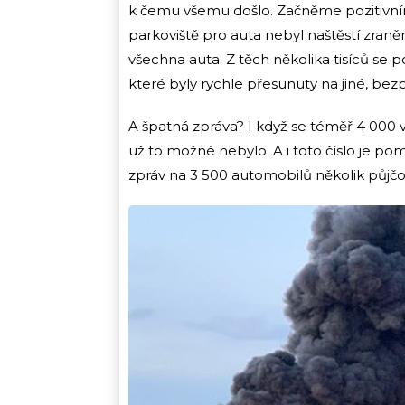
k čemu všemu došlo. Začněme pozitivní
parkoviště pro auta nebyl naštěstí zraně
všechna auta. Z těch několika tisíců se p
které byly rychle přesunuty na jiné, bezp
A špatná zpráva? I když se téměř 4 000 v
už to možné nebylo. A i toto číslo je p
zpráv na 3 500 automobilů několik půjč