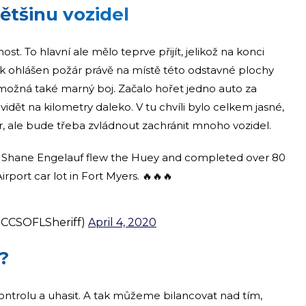
ětšinu vozidel
. To hlavní ale mělo teprve přijít, jelikož na konci
nk ohlášen požár právě na místě této odstavné plochy
a možná také marný boj. Začalo hořet jedno auto za
vidět na kilometry daleko. V tu chvíli bylo celkem jasné,
 ale bude třeba zvládnout zachránit mnoho vozidel.
Pilot Shane Engelauf flew the Huey and completed over 80
rport car lot in Fort Myers. 🔥🔥🔥
(@CCSOFLSheriff)
April 4, 2020
?
ntrolu a uhasit. A tak můžeme bilancovat nad tím,