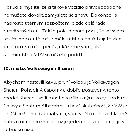
Pokud si myslíte, že si takové vozidlo pravděpodobně
nemůžete dovolit, zamyslete se znovu. Dokonce i s
naprosto titěrným rozpočtem je zde celá řada
prověřených aut. Takže pokud máte pocit, že ve svém
současném autě máte málo místa a potřebujete více
prostoru za málo peněz, ukážeme vám, jaká
sedmimístná MPV si můžete pořídit.
10. místo: Volkswagen Sharan
Abychom nastavili laťku, první volbou je Volkswagen
Sharan. Pohodlný, úsporný a dobře postavený, tento
model Sharanu sdílí mnohé s příbuznými vozy, Fordem
Galaxy a Seatem Alhambra – i když skutečnost, že VW je
dražší než jeho dva bratranci, vám v této cenové hladině
nabízí méně možností, což je jeden z důvodů, proč je v
žebříčku níže.