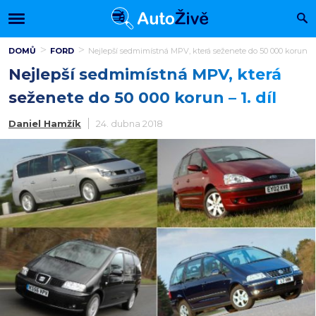
DOMŮ
FORD
Nejlepší sedmimístná MPV, která seženete do 50 000 korun – 1
Nejlepší sedmimístná MPV, která
seženete do 50 000 korun – 1. díl
Daniel Hamžík
24. dubna 2018