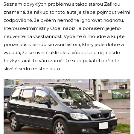
Seznam obvyklých problémů s takto starou Zafirou
znamená, že nákup tohoto auta je třeba pojmout velmi
zodpovědně. Je ovšem nemožné ignorovat hodnotu,
kterou sedmimístný Opel nabízí, a bonusem je jeho
neuvěřitelná všestrannost. Vyberte si moudře a kupte
pouze kus s jasnou servisní historií, který jede dobře a
vypadá, že se uvnitř uklízelo a vůbec se o něj někdo
hezky staral. To vám zaručí, že si za pakatel pořídíte
skvělé sedmimístné auto.