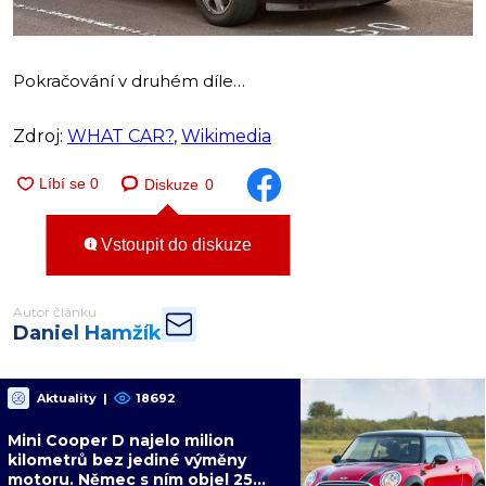
Pokračování v druhém díle…
Zdroj:
WHAT CAR?
,
Wikimedia
Diskuze
0
Vstoupit do diskuze
Autor článku
Daniel Hamžík
Aktuality
|
18692
Mini Cooper D najelo milion
kilometrů bez jediné výměny
motoru. Němec s ním objel 25