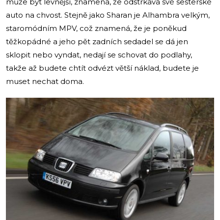
může být levnější, znamená, že odstrkává své sesterské
auto na chvost. Stejně jako Sharan je Alhambra velkým,
staromódním MPV, což znamená, že je poněkud
těžkopádné a jeho pět zadních sedadel se dá jen
sklopit nebo vyndat, nedají se schovat do podlahy,
takže až budete chtít odvézt větší náklad, budete je
muset nechat doma.