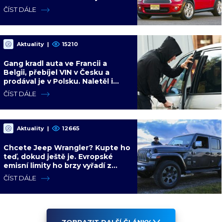
zemí a míří na další milion
ČÍST DÁLE
Aktuality
|
15210
Gang kradl auta ve Francii a
Belgii, přebíjel VIN v Česku a
prodával je v Polsku. Naletěl i
polský vicepremiér
ČÍST DÁLE
Aktuality
|
12665
Chcete Jeep Wrangler? Kupte ho
teď, dokud ještě je. Evropské
emisní limity ho brzy vyřadí z
nabídky nadobro
ČÍST DÁLE