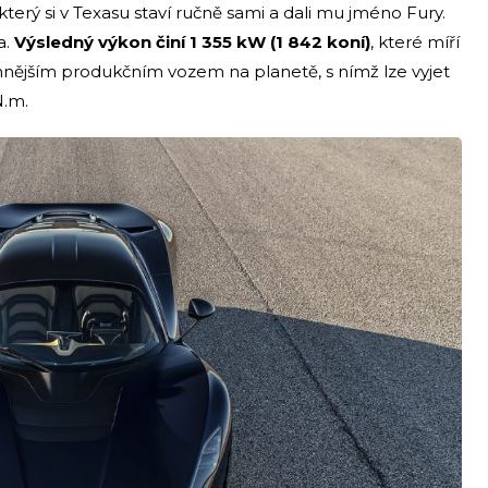
který si v Texasu staví ručně sami a dali mu jméno Fury.
a.
Výsledný výkon činí 1 355 kW (1 842 koní)
, které míří
nnějším produkčním vozem na planetě, s nímž lze vyjet
N.m.