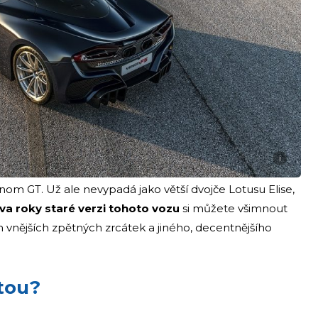
i
m GT. Už ale nevypadá jako větší dvojče Lotusu Elise,
va roky staré verzi tohoto vozu
si můžete všimnout
h vnějších zpětných zrcátek a jiného, decentnějšího
tou?