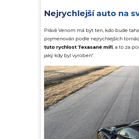
Nejrychlejší auto na s
Právě Venom má být ten, kdo bude tahat 
pojmenován podle nejrychlejších torná
tuto rychlost Texasané míří
, a to za 
jaký kdy byl vyroben“.