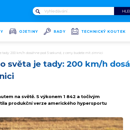
TY
OJETINY
RADY
TECHNICKÝ KOUTEK
 je tady: 200 km/h dosáhne pod 5 sekund, z ceny budete mít zimnici
to světa je tady: 200 km/h dos
nici
 autem na světě. S výkonem 1 842 a točivým
tila produkční verze amerického hypersportu