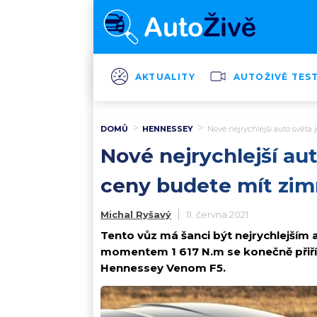
AKTUALITY
AUTOŽIVĚ TES
DOMŮ
HENNESSEY
Nové nejrychlejší auto světa
Nové nejrychlejší au
ceny budete mít zim
Michal Ryšavý
11. června 2021
Tento vůz má šanci být nejrychlejším
momentem 1 617 N.m se konečně přiří
Hennessey Venom F5.