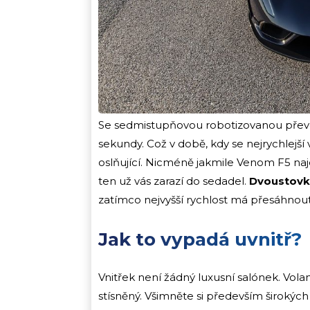
Se sedmistupňovou robotizovanou převod
sekundy. Což v době, kdy se nejrychlejší
oslňující. Nicméně jakmile Venom F5 na
ten už vás zarazí do sedadel.
Dvoustovky
zatímco nejvyšší rychlost má přesáhnou
Jak to vypadá uvnitř?
Vnitřek není žádný luxusní salónek. Volan
stísněný. Všimněte si především širokých