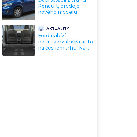
Renault, prodeje
nového modelu
vyletěly o 372 % za
jediný rok. Češi ale
AKTUALITY
jedou svojí pohádku
Ford nabízí
nejuniverzálnější auto
na českém trhu. Na
dovolenou, do práce i
na chatu za cenu
kompaktního SUV