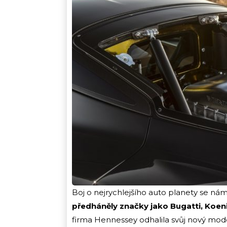
Boj o nejrychlejšího auto planety se nám
předháněly značky jako Bugatti, Koe
firma Hennessey odhalila svůj nový mo