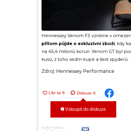
Hennessey Venom F5 vznikne v omezené s
přitom půjde o exkluzivní zboží
, kdy k
na 45,4 milionů korun. Venom GT byl po
kusů, z toho sedm kupé a šest spyderů.
Zdroj: Hennessey Performance
Diskuze
6
Vstoupit do diskuze
Autor článku