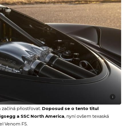
i
 začíná přiostřovat.
Doposud se o tento titul
nigsegg a SSC North America
, nyní ovšem texaská
del Venom F5.