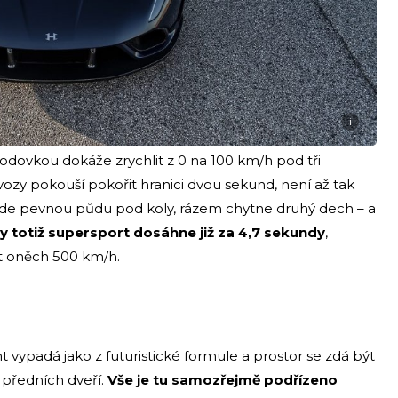
i
ovkou dokáže zrychlit z 0 na 100 km/h pod tři
 vozy pokouší pokořit hranici dvou sekund, není až tak
jde pevnou půdu pod koly, rázem chytne druhý dech – a
 totiž supersport dosáhne již za 4,7 sekundy
,
t oněch 500 km/h.
t vypadá jako z futuristické formule a prostor se zdá být
 předních dveří.
Vše je tu samozřejmě podřízeno