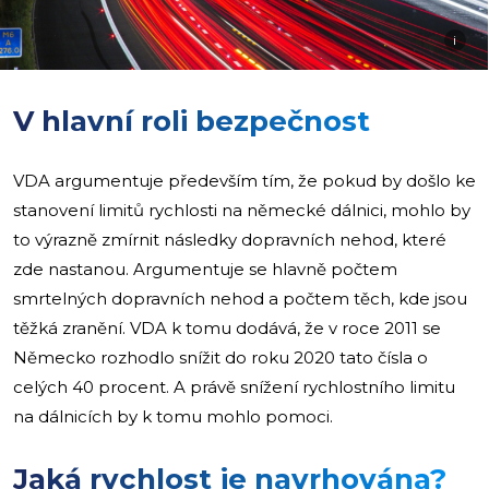
i
V hlavní roli bezpečnost
VDA argumentuje především tím, že pokud by došlo ke
stanovení limitů rychlosti na německé dálnici, mohlo by
to výrazně zmírnit následky dopravních nehod, které
zde nastanou. Argumentuje se hlavně počtem
smrtelných dopravních nehod a počtem těch, kde jsou
těžká zranění. VDA k tomu dodává, že v roce 2011 se
Německo rozhodlo snížit do roku 2020 tato čísla o
celých 40 procent. A právě snížení rychlostního limitu
na dálnicích by k tomu mohlo pomoci.
Jaká rychlost je navrhována?