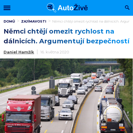
DOMŮ
ZAJÍMAVOSTI
Němci chtějí omezit rychlost na dálnicích. Argume
Němci chtějí omezit rychlost na
dálnicích. Argumentují bezpečností
Daniel Hamžík
16. května 2020