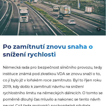
i
Po zamítnutí znovu snaha o
snížení rychlosti
Německá rada pro bezpečnost silničního provozu, tedy
instituce známá pod zkratkou VDA se znovu snaží o to,
co jí bylo již v loňském roce zamítnuto. Byl to říjen roku
2019, kdy došlo k zamítnutí návrhu na snížení
rychlostního limitu na německých dálnicích. O tomto se
poměrně dlouhý čas mluvilo a nakonec se tento návrh
neujal. Což řada motoristů pochopitelně přivítala.