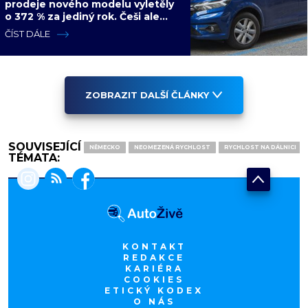
prodeje nového modelu vyletěly
o 372 % za jediný rok. Češi ale
jedou svojí pohádku
ČÍST DÁLE
ZOBRAZIT DALŠÍ ČLÁNKY
SOUVISEJÍCÍ
NĚMECKO
NEOMEZENÁ RYCHLOST
RYCHLOST NA DÁLNICI
TÉMATA:
KONTAKT
REDAKCE
KARIÉRA
COOKIES
ETICKÝ KODEX
O NÁS