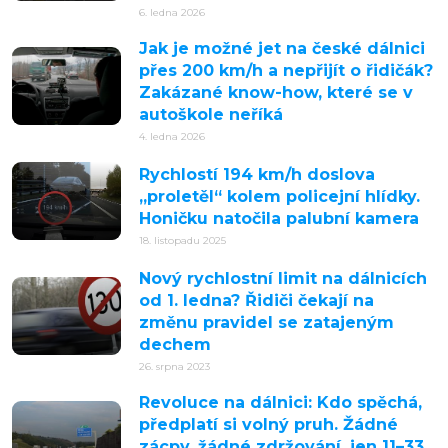
6. ledna 2026
Jak je možné jet na české dálnici
přes 200 km/h a nepřijít o řidičák?
Zakázané know-how, které se v
autoškole neříká
4. ledna 2026
Rychlostí 194 km/h doslova
„proletěl“ kolem policejní hlídky.
Honičku natočila palubní kamera
18. listopadu 2025
Nový rychlostní limit na dálnicích
od 1. ledna? Řidiči čekají na
změnu pravidel se zatajeným
dechem
26. srpna 2023
Revoluce na dálnici: Kdo spěchá,
předplatí si volný pruh. Žádné
zácpy, žádné zdržování, jen 11–33