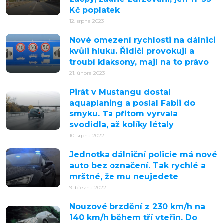
Kč poplatek
12. srpna 2023
Nové omezení rychlosti na dálnici
kvůli hluku. Řidiči provokují a
troubí klaksony, mají na to právo
21. února 2023
Pirát v Mustangu dostal
aquaplaning a poslal Fabii do
smyku. Ta přitom vyrvala
svodidla, až kolíky létaly
10. srpna 2022
Jednotka dálniční policie má nové
auto bez označení. Tak rychlé a
mrštné, že mu neujedete
9. března 2022
Nouzové brzdění z 230 km/h na
140 km/h během tří vteřin. Do