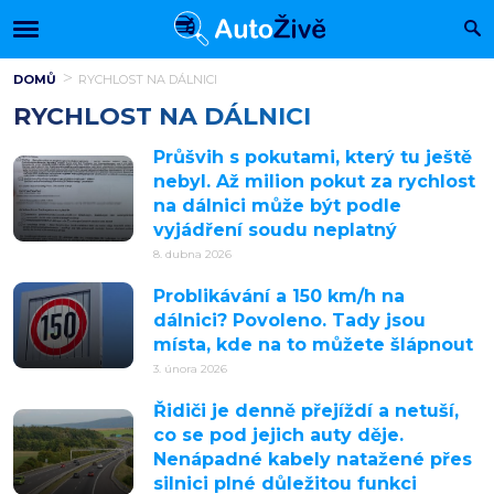
DOMŮ
RYCHLOST NA DÁLNICI
RYCHLOST NA DÁLNICI
Průšvih s pokutami, který tu ještě
nebyl. Až milion pokut za rychlost
na dálnici může být podle
vyjádření soudu neplatný
8. dubna 2026
Problikávání a 150 km/h na
dálnici? Povoleno. Tady jsou
místa, kde na to můžete šlápnout
3. února 2026
Řidiči je denně přejíždí a netuší,
co se pod jejich auty děje.
Nenápadné kabely natažené přes
silnici plné důležitou funkci