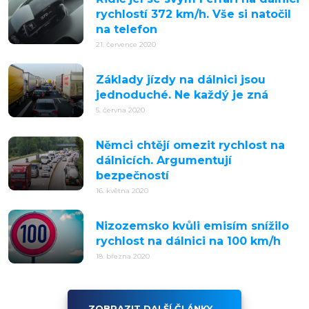
rychlostí 372 km/h. Vše si natočil
na telefon
21. července 2020
Základy jízdy na dálnici jsou
jednoduché. Ne každý je zná
5. června 2020
Němci chtějí omezit rychlost na
dálnicích. Argumentují
bezpečností
16. května 2020
Nizozemsko kvůli emisím snížilo
rychlost na dálnici na 100 km/h
18. března 2020
ZOBRAZIT DALŠÍ ČLÁNKY