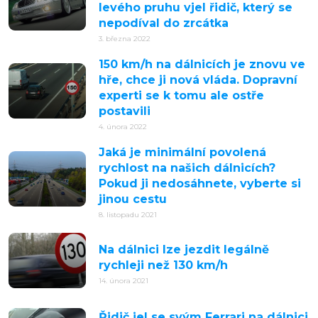
levého pruhu vjel řidič, který se
nepodíval do zrcátka
3. března 2022
150 km/h na dálnicích je znovu ve
hře, chce ji nová vláda. Dopravní
experti se k tomu ale ostře
postavili
4. února 2022
Jaká je minimální povolená
rychlost na našich dálnicích?
Pokud ji nedosáhnete, vyberte si
jinou cestu
8. listopadu 2021
Na dálnici lze jezdit legálně
rychleji než 130 km/h
14. února 2021
Řidič jel se svým Ferrari na dálnici