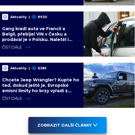
Aktuality
|
8930
Gang kradl auta ve Francii a
Belgii, přebíjel VIN v Česku a
prodával je v Polsku. Naletěl i
polský vicepremiér
ČÍST DÁLE
Aktuality
|
6385
Chcete Jeep Wrangler? Kupte ho
teď, dokud ještě je. Evropské
emisní limity ho brzy vyřadí z
nabídky nadobro
ČÍST DÁLE
ZOBRAZIT DALŠÍ ČLÁNKY