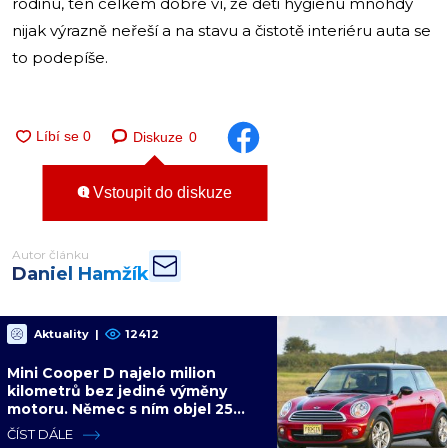
rodinu, ten celkem dobře ví, že děti hygienu mnohdy
nijak výrazně neřeší a na stavu a čistotě interiéru auta se
to podepíše.
Diskuze
0
Vstoupit do diskuze
Autor článku
Daniel Hamžík
Aktuality
|
12412
Mini Cooper D najelo milion
kilometrů bez jediné výměny
motoru. Němec s ním objel 25
zemí a míří na další milion
ČÍST DÁLE