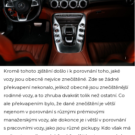
i
Kromě tohoto zjištění došlo i k porovnání toho, jaké
vozy jsou obecně nejvíce znečištěné. Zde se žádné
překvapení nekonalo, jelikož obecně jsou znečištěnější
rodinné vozy, a to zhruba dvakrát tolik než ostatní. Co
ale překvapením bylo, že dané znečištění je větší
nejenom v porovnání s různými prémiovými
manažerskými vozy, ale dokonce je i větší v porovnání
s pracovními vozy, jako jsou různé pickupy. Kdo však má