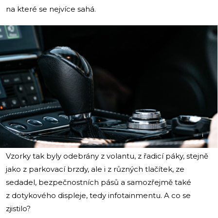
na které se nejvíce sahá.
i
Vzorky tak byly odebrány z volantu, z řadicí páky, stejně
jako z parkovací brzdy, ale i z různých tlačítek, ze
sedadel, bezpečnostních pásů a samozřejmě také
z dotykového displeje, tedy infotainmentu. A co se
zjistilo?