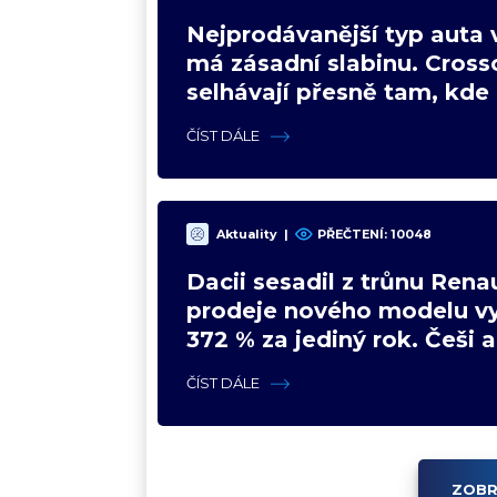
Nejprodávanější typ auta 
má zásadní slabinu. Cross
selhávají přesně tam, kde 
nejsilnější
ČÍST DÁLE
Aktuality
|
PŘEČTENÍ:
10048
Dacii sesadil z trůnu Renau
prodeje nového modelu vy
372 % za jediný rok. Češi 
svojí pohádku
ČÍST DÁLE
ZOBR