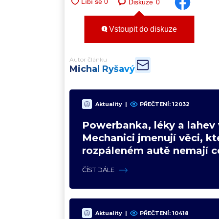
Diskuze
0
Vstoupit do diskuze
Autor článku
Michal Ryšavý
Aktuality
|
PŘEČTENÍ:
12032
Powerbanka, léky a lahev 
Mechanici jmenují věci, kt
rozpáleném autě nemají co
Hrozí i požár
ČÍST DÁLE
Aktuality
|
PŘEČTENÍ:
10418