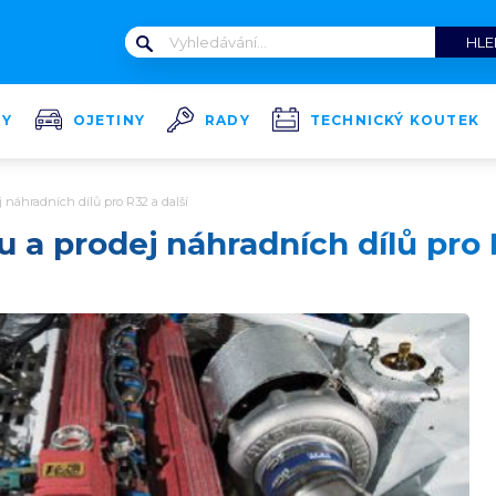
TY
OJETINY
RADY
TECHNICKÝ KOUTEK
j náhradních dílů pro R32 a další
 a prodej náhradních dílů pro 