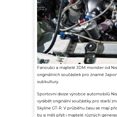
Fanoušci a majitelé JDM monster od Nis
originálních součástek pro znamé Japonsk
subkultury.
Sportovní divize výrobce automobilů N
vyrábět originální součástky pro starší 
Skyline GT-R. V průběhu času se mají přid
by si měli přijít i majitelé různých gener