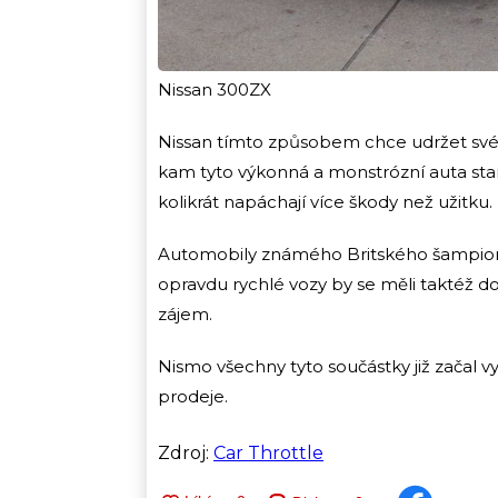
Nissan 300ZX
Nissan tímto způsobem chce udržet své 
kam tyto výkonná a monstrózní auta stará 
kolikrát napáchají více škody než užitk
Automobily známého Britského šampioná
opravdu rychlé vozy by se měli taktéž d
zájem.
Nismo všechny tyto součástky již začal vy
prodeje.
Zdroj:
Car Throttle