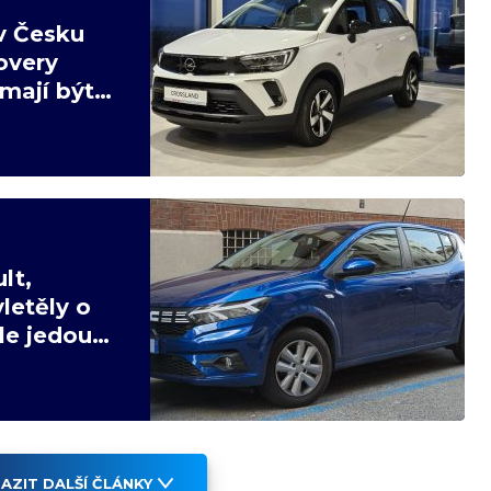
v Česku
overy
mají být
lt,
letěly o
ale jedou
AZIT DALŠÍ ČLÁNKY