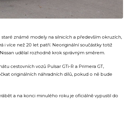
staré známé modely na silnicích a především okruzích,
i více než 20 let patří. Neoriginální součástky totiž
u. Nissan udělal rozhodně krok správným směrem.
tu cestovních vozů Pulsar GTi-R a Primera GT,
očkat originálních náhradních dílů, pokud o ně bude
rábět a na konci minulého roku je oficiálně vypustil do