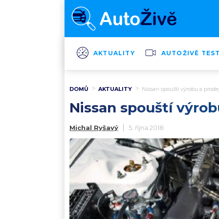
AKTUALITY
AUTOŽIVĚ TES
DOMŮ
AKTUALITY
Nissan spouští výrobu a prode
Nissan spouští výrobu
Michal Ryšavý
5. října 2018