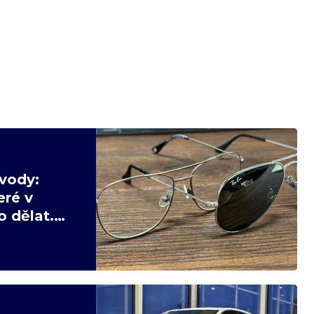
vody:
eré v
 dělat.