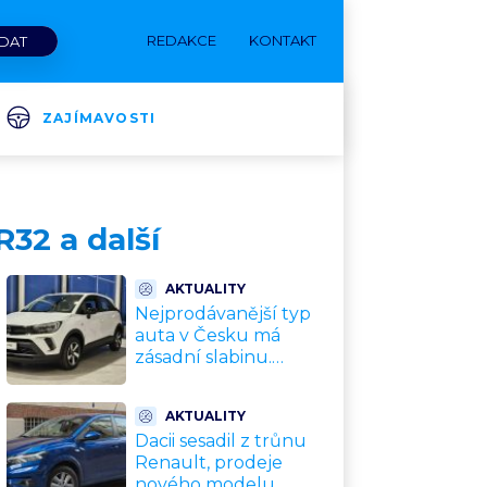
REDAKCE
KONTAKT
ZAJÍMAVOSTI
R32 a další
AKTUALITY
Nejprodávanější typ
auta v Česku má
zásadní slabinu.
Crossovery selhávají
přesně tam, kde mají
AKTUALITY
být nejsilnější
Dacii sesadil z trůnu
Renault, prodeje
nového modelu