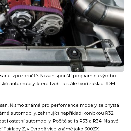
sanu, zpozornětě. Nissan spouští program na výrobu
é automobily, které tvořili a stále tvoří základ JDM
issan, Nismo známá pro perfomance modely, se chystá
známé automobily, zahrnující například ikonickou R32
at i ostatní automobily. Počítá se i s R33 a R34. Na své
ací Fairlady Z, v Evropě více známé jako 300ZX.