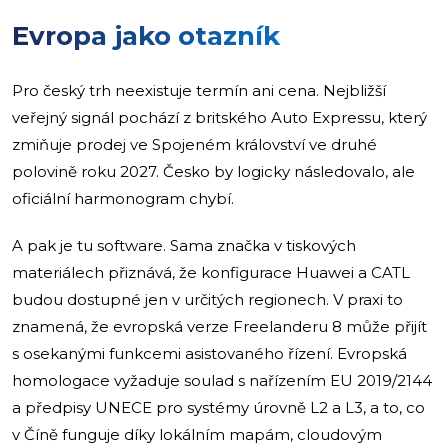
Evropa jako otazník
Pro český trh neexistuje termín ani cena. Nejbližší
veřejný signál pochází z britského Auto Expressu, který
zmiňuje prodej ve Spojeném království ve druhé
polovině roku 2027. Česko by logicky následovalo, ale
oficiální harmonogram chybí.
A pak je tu software. Sama značka v tiskových
materiálech přiznává, že konfigurace Huawei a CATL
budou dostupné jen v určitých regionech. V praxi to
znamená, že evropská verze Freelanderu 8 může přijít
s osekanými funkcemi asistovaného řízení. Evropská
homologace vyžaduje soulad s nařízením EU 2019/2144
a předpisy UNECE pro systémy úrovně L2 a L3, a to, co
v Číně funguje díky lokálním mapám, cloudovým