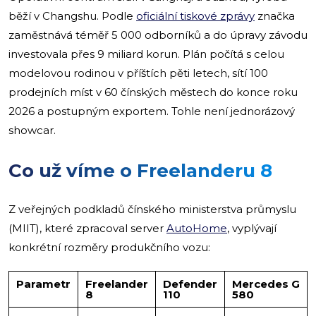
běží v Changshu. Podle
oficiální tiskové zprávy
značka
zaměstnává téměř 5 000 odborníků a do úpravy závodu
investovala přes 9 miliard korun. Plán počítá s celou
modelovou rodinou v příštích pěti letech, sítí 100
prodejních míst v 60 čínských městech do konce roku
2026 a postupným exportem. Tohle není jednorázový
showcar.
Co už víme o Freelanderu 8
Z veřejných podkladů čínského ministerstva průmyslu
(MIIT), které zpracoval server
AutoHome
, vyplývají
konkrétní rozměry produkčního vozu:
Parametr
Freelander
Defender
Mercedes G
8
110
580