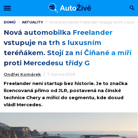
DOMŮ
AKTUALITY
Nová automobilka Freelander vstupuje na trh s luxusní
Nová automobilka Freelander
vstupuje na trh s luxusním
teréňákem. Stojí za ní Číňané a míří
proti Mercedesu třídy G
Ondřej Komárek
7. června 2026
Freelander není startup bez historie. Je to značka
licencovaná přímo od JLR, postavená na čínské
technice Chery a mířící do segmentu, kde dosud
vládl Mercedes.