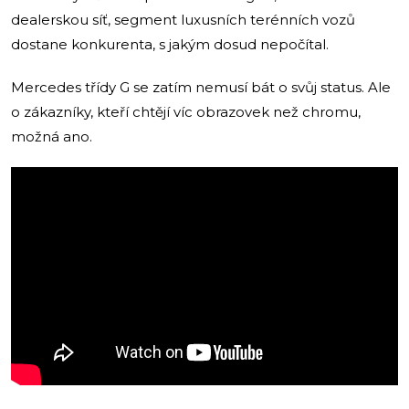
dealerskou síť, segment luxusních terénních vozů
dostane konkurenta, s jakým dosud nepočítal.
Mercedes třídy G se zatím nemusí bát o svůj status. Ale
o zákazníky, kteří chtějí víc obrazovek než chromu,
možná ano.