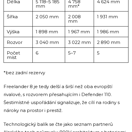
Délka
5 118–5 185
4 758
4 624 mm
mm
mm*
Šířka
2 050 mm
2 008
1 931 mm
mm
Výška
1 898 mm
1 967 mm
1 986 mm
Rozvor
3 040 mm
3 022 mm
2 890 mm
Počet
6
5–7
5
míst
*bez zadní rezervy
Freelander 8 je tedy delší a širší než oba evropští
rivalové, s rozvorem přesahujícím i Defender 110.
Šestimístné uspořádání signalizuje, že cílí na rodiny s
nároky na prostor i prestiž.
Technologický balík se čte jako seznam partnerů