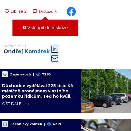
Diskuze
0
Vstoupit do diskuze
Autor článku
Ondřej Komárek
Zajímavosti
|
7285
Důchodce vydělával 225 tisíc Kč
měsíčně pronájmem vlastního
pozemku řidičům. Teď ho kvůli
tomu čeká soud
ČÍST DÁLE
Technický koutek
|
6219