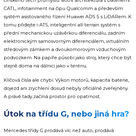
čínského tech průmyslu: 800V architektura s bateriemi
CATL, infotainment na čipu Qualcomm a především
systém asistovaného řízení Huawei ADS 5 s LiDARem. K
tomu přidejte i-ATS, inteligentní all-terrain systém s
přední mechanickou uzávěrkou diferenciálu, zadním
elektronickým samosvorným diferenciálem, virtuálním
středovým zámkem a dvoukomorovým vzduchovým
podvozkem. Na papíře působí jako stroj, který chce být
stejně doma na dálnici jako v terénu.
Klíčová čísla ale chybí. Výkon motorů, kapacita baterie,
dojezd ani zrychlení dosud nebyly oficiálně zveřejněny.
A právě tady začíná prostor pro opatrnost.
Útok na třídu G, nebo jiná hra?
Mercedes třídy G prodává víc než auto, prodává