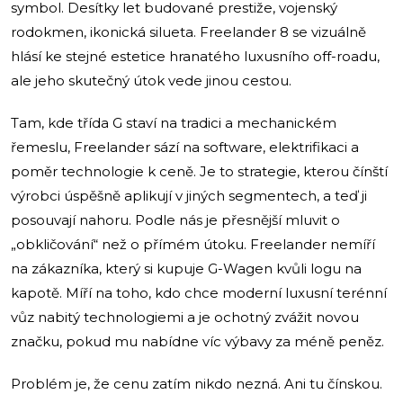
symbol. Desítky let budované prestiže, vojenský
rodokmen, ikonická silueta. Freelander 8 se vizuálně
hlásí ke stejné estetice hranatého luxusního off-roadu,
ale jeho skutečný útok vede jinou cestou.
Tam, kde třída G staví na tradici a mechanickém
řemeslu, Freelander sází na software, elektrifikaci a
poměr technologie k ceně. Je to strategie, kterou čínští
výrobci úspěšně aplikují v jiných segmentech, a teď ji
posouvají nahoru. Podle nás je přesnější mluvit o
„obkličování“ než o přímém útoku. Freelander nemíří
na zákazníka, který si kupuje G-Wagen kvůli logu na
kapotě. Míří na toho, kdo chce moderní luxusní terénní
vůz nabitý technologiemi a je ochotný zvážit novou
značku, pokud mu nabídne víc výbavy za méně peněz.
Problém je, že cenu zatím nikdo nezná. Ani tu čínskou.