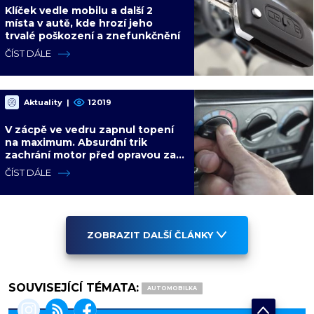
Klíček vedle mobilu a další 2
místa v autě, kde hrozí jeho
trvalé poškození a znefunkčnění
ČÍST DÁLE
Aktuality
|
12019
V zácpě ve vedru zapnul topení
na maximum. Absurdní trik
zachrání motor před opravou za
desítky tisíc
ČÍST DÁLE
ZOBRAZIT DALŠÍ ČLÁNKY
SOUVISEJÍCÍ TÉMATA:
AUTOMOBILKA