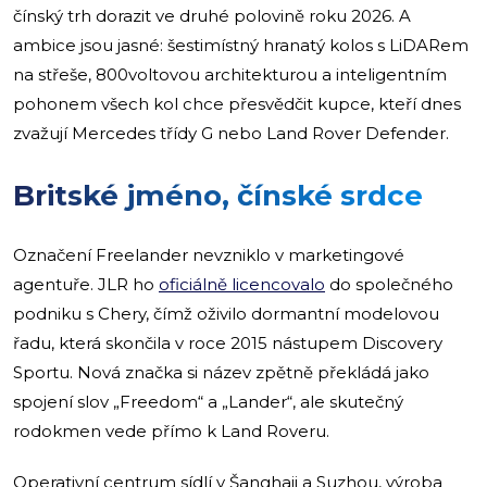
čínský trh dorazit ve druhé polovině roku 2026. A
ambice jsou jasné: šestimístný hranatý kolos s LiDARem
na střeše, 800voltovou architekturou a inteligentním
pohonem všech kol chce přesvědčit kupce, kteří dnes
zvažují Mercedes třídy G nebo Land Rover Defender.
Britské jméno, čínské srdce
Označení Freelander nevzniklo v marketingové
agentuře. JLR ho
oficiálně licencovalo
do společného
podniku s Chery, čímž oživilo dormantní modelovou
řadu, která skončila v roce 2015 nástupem Discovery
Sportu. Nová značka si název zpětně překládá jako
spojení slov „Freedom“ a „Lander“, ale skutečný
rodokmen vede přímo k Land Roveru.
Operativní centrum sídlí v Šanghaji a Suzhou, výroba