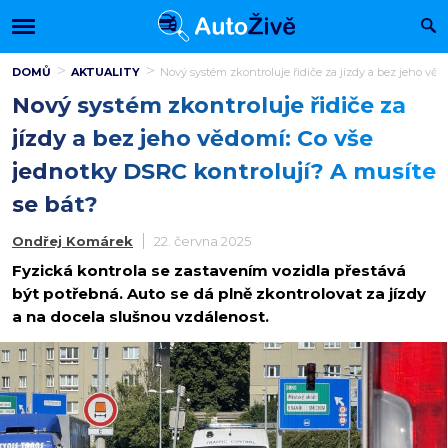
DOMŮ
AKTUALITY
Nový systém zkontroluje řidiče za jízdy a bez jeho věd
Nový systém zkontroluje řidiče za
jízdy a bez jeho vědomí: Co vše
jednotky DSRC kontrolují? A musíte
se bát?
Ondřej Komárek
22. června 2025
Fyzická kontrola se zastavením vozidla přestává
být potřebná. Auto se dá plně zkontrolovat za jízdy
a na docela slušnou vzdálenost.