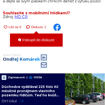
si dejte se svým pašíkem chrlícím dehet z výfuku pozor.
Souhlasíte s mobilními hlídkami?
Zdroj:
MD ČR
Diskuze
1
Vstoupit do diskuze
Autor článku
Ondřej Komárek
Zajímavosti
|
10036
Důchodce vydělával 225 tisíc Kč
měsíčně pronájmem vlastního
pozemku řidičům. Teď ho kvůli
tomu čeká soud
ČÍST DÁLE