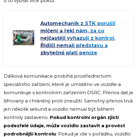
o to vybrat více pokut.
Automechanik z STK porušil
mlčení a řekl nám, za co
nejčastěji vyhazují z kontrol.
Řidiči nemají představu a
zbytečně platí peníze
Dálková komunikace probíhá prostřednictvím
speciálního zařízení, které je umístěno ve vozidle a
komunikuje s kontrolním zařízením DSRC. Přenos dat je
šifrovaný a chráněný proti zneužití. Samotný přenos trvá
jen několik sekund a vozidlo nemusí být během
kontroly zastaveno.
Pokud kontrolní orgán zjistí
podezřelé údaje, může vozidlo zastavit a provést
podrobnější kontrolu
. Pokud je vše v pořádku, vozidlo