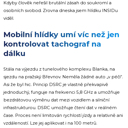
Kdyby člověk neřešil brutální zásah do soukromí a
osobních svobod. Zrovna dneska jsem hlídku INSIDu
viděl.
Mobilní hlídky umí víc než jen
kontrolovat tachograf na
dálku
Stála na výjezdu z tunelového komplexu Blanka, na
sjezdu na pražský Břevnov. Neměla žádné auto „v péči“.
Asi že byl hic. Princip DSRC je vlastně překvapivě
jednoduchý, funguje na frekvenci 5,8 GHz a umožňuje
bezdrátovou výměnu dat mezi vozidlem a silniční
infrastrukturou. DSRC umožňuje čtení dat v reálném
čase. Proces není limitován rychlostí jízdy a relativně ani
vzdáleností. Lze jej aplikovat i na 100 metrů.