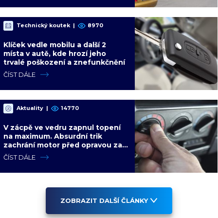
Technický koutek
|
8970
Klíček vedle mobilu a další 2
místa v autě, kde hrozí jeho
trvalé poškození a znefunkčnění
ČÍST DÁLE
Aktuality
|
14770
V zácpě ve vedru zapnul topení
na maximum. Absurdní trik
zachrání motor před opravou za
desítky tisíc
ČÍST DÁLE
ZOBRAZIT DALŠÍ ČLÁNKY