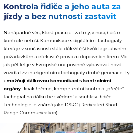
Kontrola řidiče a jeho auta za
jízdy a bez nutnosti zastavit
Nenápadné věc, která pracuje i za tmy, v noci, řidič o
kontrole netuší. Komunikace s digitálními tachografy,
která je v současnosti stále důležitější kvůli legislativním
požadavkům a efektivitě provozu dopravních firem. Víc
jak pět let je v Evropské unii povinné vybavovat nová
vozidla tzv. inteligentními tachografy druhé generace. Ty
u
možňují dálkovou komunikaci s kontrolními
orgány
. Jinak řečeno, kompetentní kontrola „přečte“
tachograf na dálku bez vědomí a souhlasu řidiče.
Technologie je známá jako DSRC (Dedicated Short
Range Communication).