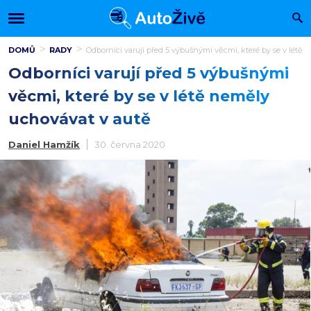
DOMŮ
RADY
Odborníci varují před 5 výbušnými věcmi, které by se v létě
Odborníci varují před 5 výbušnými
věcmi, které by se v létě neměly
uchovávat v autě
Daniel Hamžík
30. června 2020