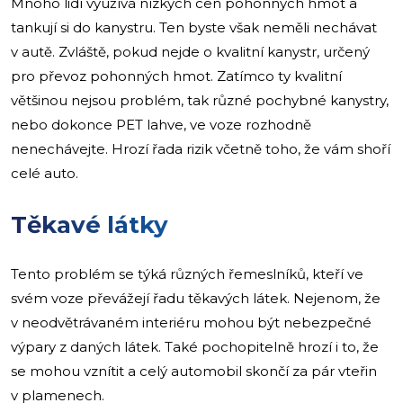
Mnoho lidí využívá nízkých cen pohonných hmot a
tankují si do kanystru. Ten byste však neměli nechávat
v autě. Zvláště, pokud nejde o kvalitní kanystr, určený
pro převoz pohonných hmot. Zatímco ty kvalitní
většinou nejsou problém, tak různé pochybné kanystry,
nebo dokonce PET lahve, ve voze rozhodně
nenechávejte. Hrozí řada rizik včetně toho, že vám shoří
celé auto.
Těkavé látky
Tento problém se týká různých řemeslníků, kteří ve
svém voze převážejí řadu těkavých látek. Nejenom, že
v neodvětrávaném interiéru mohou být nebezpečné
výpary z daných látek. Také pochopitelně hrozí i to, že
se mohou vznítit a celý automobil skončí za pár vteřin
v plamenech.