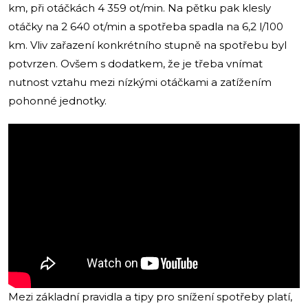
km, při otáčkách 4 359 ot/min. Na pětku pak klesly
otáčky na 2 640 ot/min a spotřeba spadla na 6,2 l/100
km. Vliv zařazení konkrétního stupně na spotřebu byl
potvrzen. Ovšem s dodatkem, že je třeba vnímat
nutnost vztahu mezi nízkými otáčkami a zatížením
pohonné jednotky.
Mezi základní pravidla a tipy pro snížení spotřeby platí,