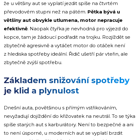
že u většiny aut se vyplatí jezdit spíše na čtvrtém
převodovém stupni než na pátém.
Pětka bývá u
většiny aut obvykle utlumena, motor nepracuje
efektivně
. Naopak čtyřka je nevhodná pro výjezd do
kopce, tam je žádoucí podřadit na trojku. Rozjíždět se
zbytečně agresivně a vytáčet motor do otáček není
z hlediska spotřeby ideální. Řidič ušetří pár vteřin, ale
zbytečně zvýší spotřebu.
Základem snižování spotřeby
je klid a plynulost
Dnešní auta, povětšinou s přímým vstřikováním,
nevyžadují dojíždění do křižovatek na neutrál. To se týka
spíše starých aut s karburátory. Není to bezpečné a ani
to není úsporné, u moderních aut se vyplatí brzdit