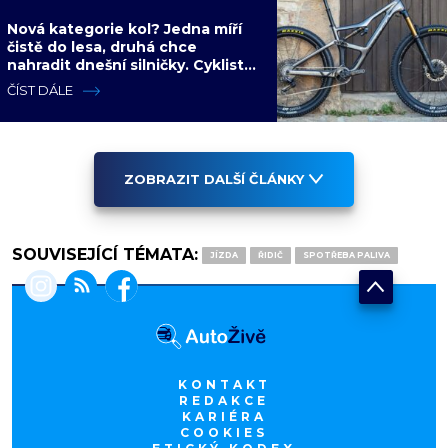
Nová kategorie kol? Jedna míří
čistě do lesa, druhá chce
nahradit dnešní silničky. Cyklisté
mají rozporuplné názory
ČÍST DÁLE
ZOBRAZIT DALŠÍ ČLÁNKY
SOUVISEJÍCÍ TÉMATA:
JÍZDA
ŘIDIČ
SPOTŘEBA PALIVA
KONTAKT
REDAKCE
KARIÉRA
COOKIES