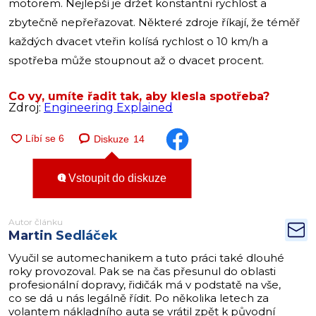
motorem. Nejlepší je držet konstantní rychlost a
zbytečně nepřeřazovat. Některé zdroje říkají, že téměř
každých dvacet vteřin kolísá rychlost o 10 km/h a
spotřeba může stoupnout až o dvacet procent.
Co vy, umíte řadit tak, aby klesla spotřeba?
Zdroj:
Engineering Explained
Diskuze
14
Vstoupit do diskuze
Autor článku
Martin Sedláček
Vyučil se automechanikem a tuto práci také dlouhé
roky provozoval. Pak se na čas přesunul do oblasti
profesionální dopravy, řidičák má v podstatě na vše,
co se dá u nás legálně řídit. Po několika letech za
volantem nákladního auta se vrátil zpět k původní