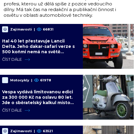
profesi, kterou už dělá spíše z pozice vedoucího
dílny. Má tak čas na redakční a publikační činnost i
osvětu v oblasti automobilové techniky.
Zajímavosti
|
66831
Ital 40 let přestavuje Lancii
Delta. Jeho dakar-safari verze s
500 koňmi nemá na světě
konkurenci
ČÍST DÁLE
Motocykly
|
61978
Vespa vydává limitovanou edici
za 300 000 Kč na oslavu 80 let.
Jde o sběratelský kalkul místo
jízdního upgradu
ČÍST DÁLE
Zajímavosti
|
63521