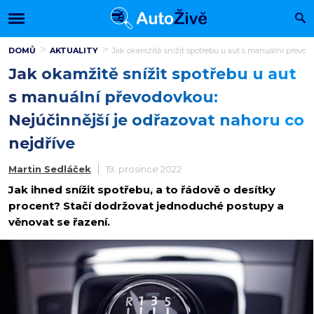
DOMŮ
AKTUALITY
Jak okamžitě snížit spotřebu u aut s manuální převodo
Jak okamžitě snížit spotřebu u aut
s manuální převodovkou:
Nejúčinnější je odřazovat nahoru co
nejdříve
Martin Sedláček
19. prosince 2022
Jak ihned snížit spotřebu, a to řádově o desítky
procent? Stačí dodržovat jednoduché postupy a
věnovat se řazení.