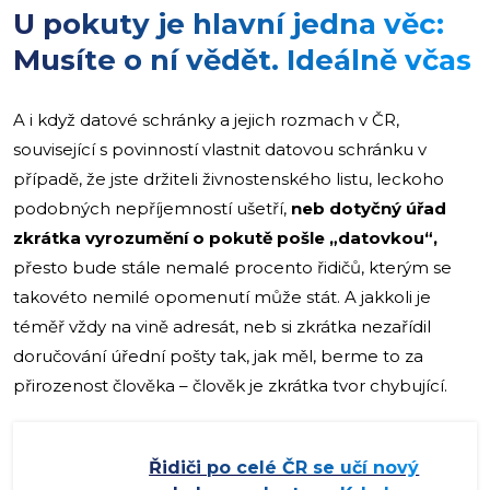
U pokuty je hlavní jedna věc:
Musíte o ní vědět. Ideálně včas
A i když datové schránky a jejich rozmach v ČR,
související s povinností vlastnit datovou schránku v
případě, že jste držiteli živnostenského listu, leckoho
podobných nepříjemností ušetří,
neb dotyčný úřad
zkrátka vyrozumění o pokutě pošle „datovkou“,
přesto bude stále nemalé procento řidičů, kterým se
takovéto nemilé opomenutí může stát. A jakkoli je
téměř vždy na vině adresát, neb si zkrátka nezařídil
doručování úřední pošty tak, jak měl, berme to za
přirozenost člověka – člověk je zkrátka tvor chybující.
Řidiči po celé ČR se učí nový