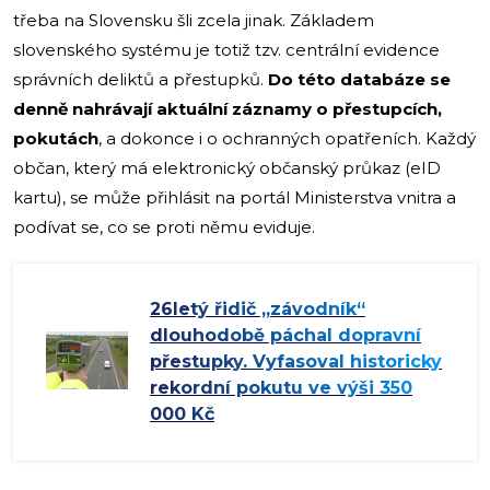
třeba na Slovensku šli zcela jinak. Základem
slovenského systému je totiž tzv. centrální evidence
správních deliktů a přestupků.
Do této databáze se
denně nahrávají aktuální záznamy o přestupcích,
pokutách
, a dokonce i o ochranných opatřeních. Každý
občan, který má elektronický občanský průkaz (eID
kartu), se může přihlásit na portál Ministerstva vnitra a
podívat se, co se proti němu eviduje.
26letý řidič „závodník“
dlouhodobě páchal dopravní
přestupky. Vyfasoval historicky
rekordní pokutu ve výši 350
000 Kč