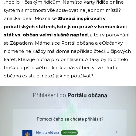
„hodilo“ i českým řidičům. Namísto karty řidiče online
systém s možností vše spravovat na jednom místě?
Značka ideál. Možná se
Slováci inspirovali v
pobaltských státech, kde jsou právě v komunikaci
stát vs. občan velmi slušně napřed
, a to i v porovnání
se Západem. Máme sice Portál občana a eObčanky,
nicméně ne každý má doma například čtečku čipových
karet, která je nutná pro přihlášení. A taky by to chtělo
trošku lepší osvětu – kolik z nás vůbec ví, že Portál
občana existuje, natož jak ho používat?