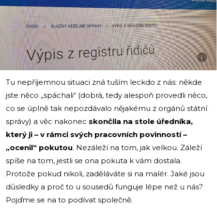
i
Tu nepříjemnou situaci zná tuším leckdo z nás: někde
jste něco „spáchali“ (dobrá, tedy alespoň provedli něco,
co se úplně tak nepozdávalo nějakému z orgánů státní
správy) a věc nakonec
skončila na stole úředníka,
který ji – v rámci svých pracovních povinností –
„ocenil“ pokutou
. Nezáleží na tom, jak velkou. Záleží
spíše na tom, jestli se ona pokuta k vám dostala.
Protože pokud nikoli, zaděláváte si na malér. Jaké jsou
důsledky a proč to u sousedů funguje lépe než u nás?
Pojďme se na to podívat společně.