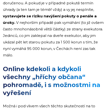
doručenou. A pokud je v případné pokutě termín
úhrady (a ten tam je téměř vždy) a vy jej nesplníte,
vystavujete se riziku navýšení pokuty o penále a
úroky.
V nejhorším případě pak vymáhání (to již ovšem
často mnohonásobně větší částky) ze strany exekutora.
Jedinců, co jim zaklepal na dveře exekutor, aby jim
ukázal pět let starou pokutu za 1 500 korun s tím, že
nyní vymáhá 95 000 korun, v Čechách není zas tak
málo.
Online kdekoli a kdykoli
všechny „hříchy občana“
pohromadě, i s možnostmi na
vyřešení
Možná i pod vlivem všech těchto skutečností na to