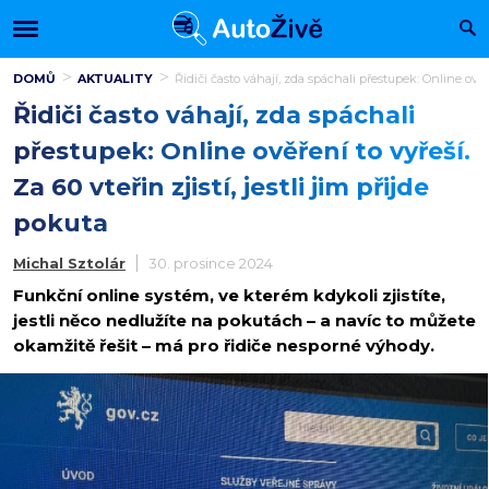
DOMŮ
AKTUALITY
Řidiči často váhají, zda spáchali přestupek: Online ověřen
Řidiči často váhají, zda spáchali
přestupek: Online ověření to vyřeší.
Za 60 vteřin zjistí, jestli jim přijde
pokuta
Michal Sztolár
30. prosince 2024
Funkční online systém, ve kterém kdykoli zjistíte,
jestli něco nedlužíte na pokutách – a navíc to můžete
okamžitě řešit – má pro řidiče nesporné výhody.