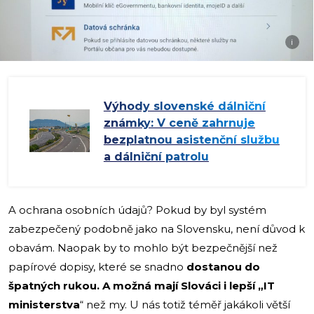
i
Výhody slovenské dálniční
známky: V ceně zahrnuje
bezplatnou asistenční službu
a dálniční patrolu
A ochrana osobních údajů? Pokud by byl systém
zabezpečený podobně jako na Slovensku, není důvod k
obavám. Naopak by to mohlo být bezpečnější než
papírové dopisy, které se snadno
dostanou do
špatných rukou. A možná mají Slováci i lepší „IT
ministerstva
“ než my. U nás totiž téměř jakákoli větší