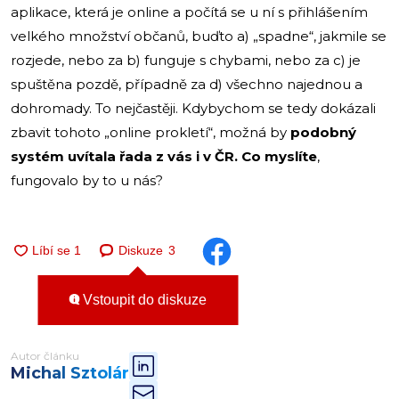
aplikace, která je online a počítá se u ní s přihlášením
velkého množství občanů, buďto a) „spadne“, jakmile se
rozjede, nebo za b) funguje s chybami, nebo za c) je
spuštěna pozdě, případně za d) všechno najednou a
dohromady. To nejčastěji. Kdybychom se tedy dokázali
zbavit tohoto „online prokletí“, možná by
podobný
systém uvítala řada z vás i v ČR. Co myslíte
,
fungovalo by to u nás?
Diskuze
3
Vstoupit do diskuze
Autor článku
Michal Sztolár