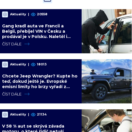
Aktuality
|
20558
Gang kradl auta ve Francii a
Belgii, přebíjel VIN v Česku a
prodával je v Polsku. Naletěl i
polský vicepremiér
ČÍST DÁLE
Aktuality
|
18013
Chcete Jeep Wrangler? Kupte ho
teď, dokud ještě je. Evropské
emisní limity ho brzy vyřadí z
nabídky nadobro
ČÍST DÁLE
Aktuality
|
21134
V 58 % aut se skrývá závada
motoru, o které řidič netuší.