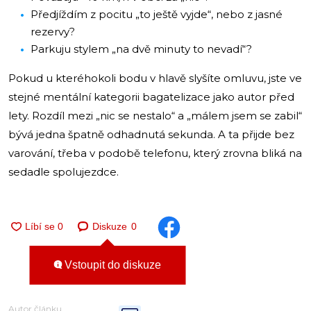
Předjíždím z pocitu „to ještě vyjde“, nebo z jasné
rezervy?
Parkuju stylem „na dvě minuty to nevadí“?
Pokud u kteréhokoli bodu v hlavě slyšíte omluvu, jste ve
stejné mentální kategorii bagatelizace jako autor před
lety. Rozdíl mezi „nic se nestalo“ a „málem jsem se zabil“
bývá jedna špatně odhadnutá sekunda. A ta přijde bez
varování, třeba v podobě telefonu, který zrovna bliká na
sedadle spolujezdce.
Diskuze
0
Vstoupit do diskuze
Autor článku