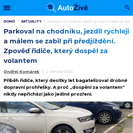
DOMŮ
AKTUALITY
Parkoval na chodníku, jezdil rychleji a málem se zabil 
Parkoval na chodníku, jezdil rychleji
a málem se zabil při předjíždění.
Zpověď řidiče, který dospěl za
volantem
Ondřej Komárek
2. června 2026
Příběh řidiče, který desítky let bagatelizoval drobné
dopravní prohřešky. A proč „dospění za volantem“
nikdy nepřichází jako jediné prozření.