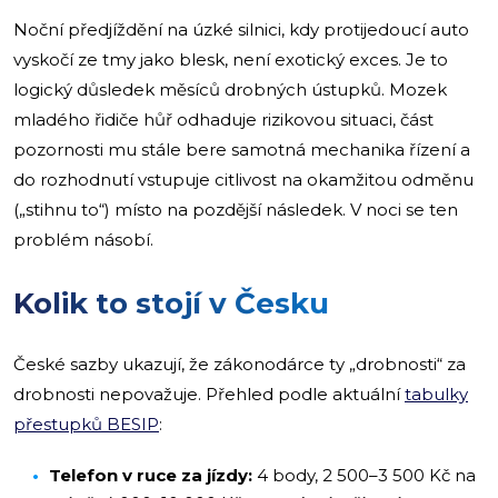
Noční předjíždění na úzké silnici, kdy protijedoucí auto
vyskočí ze tmy jako blesk, není exotický exces. Je to
logický důsledek měsíců drobných ústupků. Mozek
mladého řidiče hůř odhaduje rizikovou situaci, část
pozornosti mu stále bere samotná mechanika řízení a
do rozhodnutí vstupuje citlivost na okamžitou odměnu
(„stihnu to“) místo na pozdější následek. V noci se ten
problém násobí.
Kolik to stojí v Česku
České sazby ukazují, že zákonodárce ty „drobnosti“ za
drobnosti nepovažuje. Přehled podle aktuální
tabulky
přestupků BESIP
:
Telefon v ruce za jízdy:
4 body, 2 500–3 500 Kč na