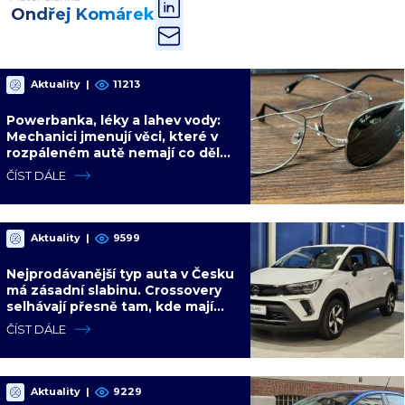
Ondřej Komárek
Aktuality
|
11213
Powerbanka, léky a lahev vody:
Mechanici jmenují věci, které v
rozpáleném autě nemají co dělat.
Hrozí i požár
ČÍST DÁLE
Aktuality
|
9599
Nejprodávanější typ auta v Česku
má zásadní slabinu. Crossovery
selhávají přesně tam, kde mají
být nejsilnější
ČÍST DÁLE
Aktuality
|
9229