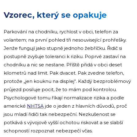
Vzorec, který se opakuje
Parkování na chodníku, rychlost v obci, telefon za
volantem; na první pohled tři nesouvisející prohřešky.
Jenže fungují jako stupně jednoho žebříčku. Řidič si
postupně zvyšuje toleranci k riziku. Poprvé zastaví na
chodníku a nic se nestane. Příště přidá v obci deset
kilometrů nad limit. Pak dvacet. Pak zvedne telefon,
protože „jen kouknu na displej“. Každý bezproblémový
průjezd posiluje pocit, že to mám pod kontrolou.
Psychologové tomu říkají normalizace rizika a podle
americké
NHTSA
jde o jeden z hlavních důvodů, proč
jsou mladí řidiči tak nebezpeční. Nezkušenost se
potkává s vývojově vyšší ochotou riskovat a se slabší
schopností rozpoznat nebezpečí včas.