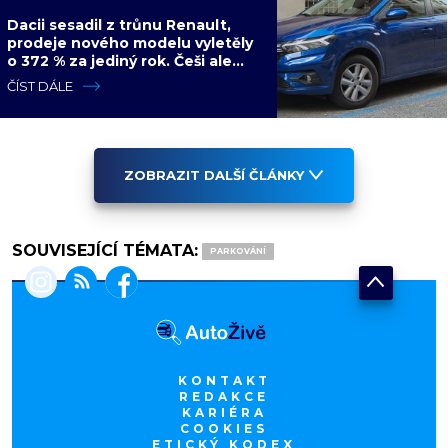
Dacii sesadil z trůnu Renault,
prodeje nového modelu vyletěly
o 372 % za jediný rok. Češi ale
jedou svojí pohádku
ČÍST DÁLE
ZOBRAZIT DALŠÍ ČLÁNKY
SOUVISEJÍCÍ TÉMATA:
PARKOVÁNÍ
KONTAKT
REDAKCE
KARIÉRA
COOKIES
ETICKÝ KODEX