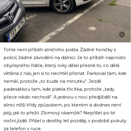
i
Tohle není příběh silničního piráta. Žádné honičky s
policií, žádné závodění na dálnici. Je to příběh naprosto
obyčejného řidiče, který roky dělal přesně to, co dělá
většina z nás, jen si to nechtěl přiznat. Parkoval tam, kde
neměl, protože „to bude na minutku“. Jezdil
padesátkou tam, kde platila třicítka, protože „tady
přece nikdo nechodí“. A jednou v noci předjížděl na
silnici nižší třídy způsobem, po kterém si dodnes není
jistý, jak to přežil. Zlomový okamžik? Nepřišel po té
noční jízdě. Přišel o desítky let později, v podobě pokuty
za telefon v ruce.