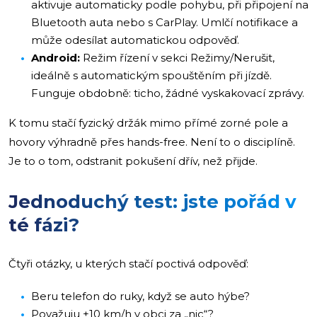
aktivuje automaticky podle pohybu, při připojení na
Bluetooth auta nebo s CarPlay. Umlčí notifikace a
může odesílat automatickou odpověď.
Android:
Režim řízení v sekci Režimy/Nerušit,
ideálně s automatickým spouštěním při jízdě.
Funguje obdobně: ticho, žádné vyskakovací zprávy.
K tomu stačí fyzický držák mimo přímé zorné pole a
hovory výhradně přes hands-free. Není to o disciplíně.
Je to o tom, odstranit pokušení dřív, než přijde.
Jednoduchý test: jste pořád v
té fázi?
Čtyři otázky, u kterých stačí poctivá odpověď:
Beru telefon do ruky, když se auto hýbe?
Považuju +10 km/h v obci za „nic“?