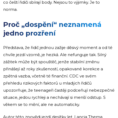
co čeští řidiči sbírají body. Nejsou to výjimky. Je to
norma.
Proč „dospění“ neznamená
jedno prozření
Představa, že řidič jednou zažije děsivý moment a od té
chvíle jezdí vzorně, je hezká. Ale nefunguje tak. Silný
zážitek může být spouštěč, jenže stabilní změnu
přinášejí až roky zkušeností, opakované korekce a
zpětná vazba, včetně té finanční. CDC ve svém
přehledu rizikových faktorů u mladých řidičů
upozorňuje, že teenageři častěji podceňují nebezpečné
situace, jedou rychleji a nechávají si menší odstup. S
věkem se to mění, ale ne automaticky.
Autor této zpovědi jezdí desítky let. Lancia Thema