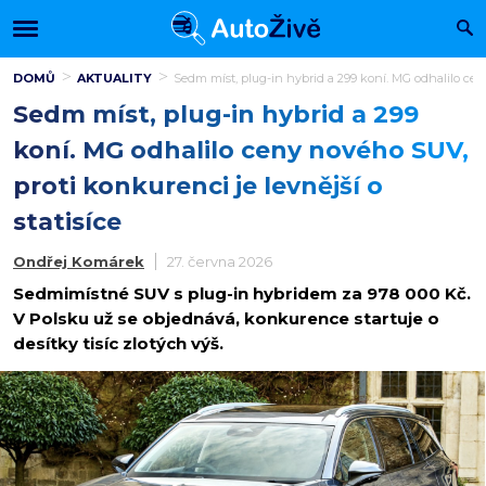
DOMŮ
AKTUALITY
Sedm míst, plug-in hybrid a 299 koní. MG odhalilo ceny
Sedm míst, plug-in hybrid a 299
koní. MG odhalilo ceny nového SUV,
proti konkurenci je levnější o
statisíce
Ondřej Komárek
27. června 2026
Sedmimístné SUV s plug-in hybridem za 978 000 Kč.
V Polsku už se objednává, konkurence startuje o
desítky tisíc zlotých výš.