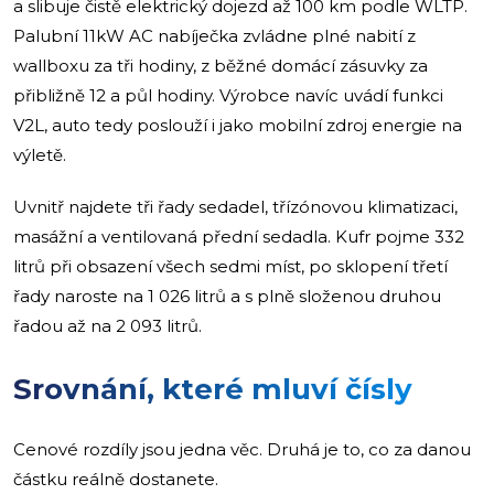
a slibuje čistě elektrický dojezd až 100 km podle WLTP.
Palubní 11kW AC nabíječka zvládne plné nabití z
wallboxu za tři hodiny, z běžné domácí zásuvky za
přibližně 12 a půl hodiny. Výrobce navíc uvádí funkci
V2L, auto tedy poslouží i jako mobilní zdroj energie na
výletě.
Uvnitř najdete tři řady sedadel, třízónovou klimatizaci,
masážní a ventilovaná přední sedadla. Kufr pojme 332
litrů při obsazení všech sedmi míst, po sklopení třetí
řady naroste na 1 026 litrů a s plně složenou druhou
řadou až na 2 093 litrů.
Srovnání, které mluví čísly
Cenové rozdíly jsou jedna věc. Druhá je to, co za danou
částku reálně dostanete.