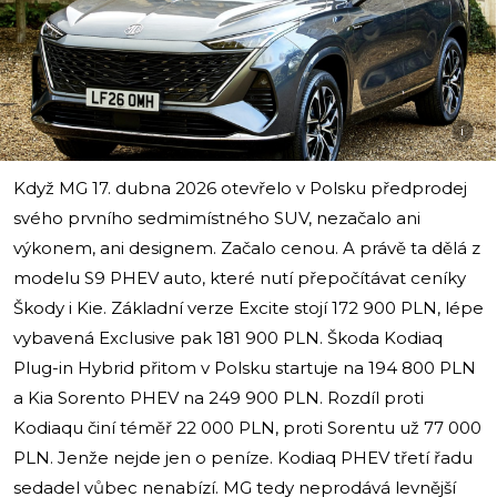
i
Když MG 17. dubna 2026 otevřelo v Polsku předprodej
svého prvního sedmimístného SUV, nezačalo ani
výkonem, ani designem. Začalo cenou. A právě ta dělá z
modelu S9 PHEV auto, které nutí přepočítávat ceníky
Škody i Kie. Základní verze Excite stojí 172 900 PLN, lépe
vybavená Exclusive pak 181 900 PLN. Škoda Kodiaq
Plug-in Hybrid přitom v Polsku startuje na 194 800 PLN
a Kia Sorento PHEV na 249 900 PLN. Rozdíl proti
Kodiaqu činí téměř 22 000 PLN, proti Sorentu už 77 000
PLN. Jenže nejde jen o peníze. Kodiaq PHEV třetí řadu
sedadel vůbec nenabízí. MG tedy neprodává levnější