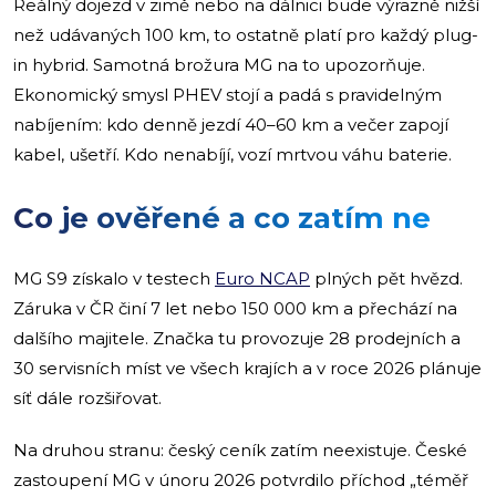
Reálný dojezd v zimě nebo na dálnici bude výrazně nižší
než udávaných 100 km, to ostatně platí pro každý plug-
in hybrid. Samotná brožura MG na to upozorňuje.
Ekonomický smysl PHEV stojí a padá s pravidelným
nabíjením: kdo denně jezdí 40–60 km a večer zapojí
kabel, ušetří. Kdo nenabíjí, vozí mrtvou váhu baterie.
Co je ověřené a co zatím ne
MG S9 získalo v testech
Euro NCAP
plných pět hvězd.
Záruka v ČR činí 7 let nebo 150 000 km a přechází na
dalšího majitele. Značka tu provozuje 28 prodejních a
30 servisních míst ve všech krajích a v roce 2026 plánuje
síť dále rozšiřovat.
Na druhou stranu: český ceník zatím neexistuje. České
zastoupení MG v únoru 2026 potvrdilo příchod „téměř