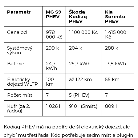
Parametr
MG S9
Škoda
Kia
PHEV
Kodiaq
Sorento
PHEV
PHEV
Cena od
978
1 100 000 Kč
1 415 000
000 Kč
Kč
Systémový
299 k
204 k
288 k
výkon
Baterie
24,7
25,7 kWh
13,8 kWh
kWh
Elektrický
100
až 122 km
55 km
dojezd WLTP
km
Počet míst
7
5 (PHEV)
7
Kufr (za 2.
1 026 l
910 l (5míst.)
809 l
řadou)
Kodiaq PHEV má na papíře delší elektrický dojezd, ale
chybí mu třetí řada. Kdo potřebuje sedm míst a plug-in