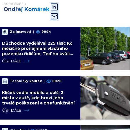
Autor článku
Ondřej Komárek
Zajímavosti
|
9894
Důchodce vydělával 225 tisíc Kč
měsíčně pronájmem vlastního
pozemku řidičům. Teď ho kvůli
tomu čeká soud
ČÍST DÁLE
Technický koutek
|
8828
Klíček vedle mobilu a další 2
místa v autě, kde hrozí jeho
trvalé poškození a znefunkčnění
ČÍST DÁLE