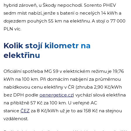
hybrid zároveň, u Škody nepochodí. Sorento PHEV
sedm míst nabízí, jenže s baterií o necelých 14 kWh a
dojezdem pouhých 55 km na elektřinu. A stojí o 77 000
PLN víc.
Kolik stojí kilometr na
elektřinu
Oficiální spotřeba MG S9 v elektrickém režimu je 19,76
kWh na 100 km. Při domácím nabíjení za průměrnou
nabídkovou cenu elektřiny v ČR (zhruba 2,90 Kč/kWh
bez DPH podle
oenergetice.cz
) vychází silová elektřina
na přibližně 57 Kč za 100 km. U veřejné AC
stanice
ČEZ
za 8 Kč/kWh už je to asi 158 Kč na stejnou
vzdálenost.