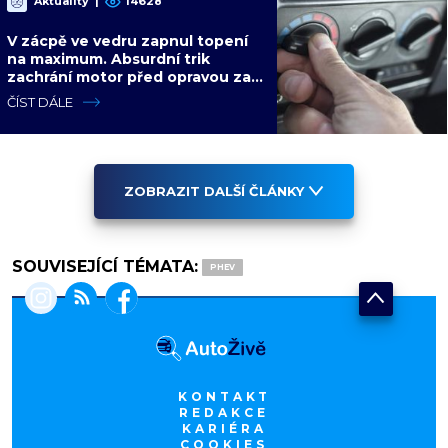
Aktuality
|
14628
V zácpě ve vedru zapnul topení
na maximum. Absurdní trik
zachrání motor před opravou za
desítky tisíc
ČÍST DÁLE
ZOBRAZIT DALŠÍ ČLÁNKY
SOUVISEJÍCÍ TÉMATA:
PHEV
KONTAKT
REDAKCE
KARIÉRA
COOKIES