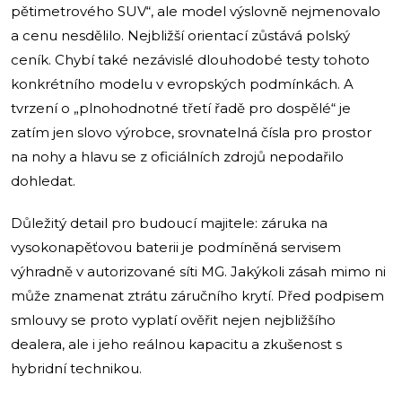
pětimetrového SUV“, ale model výslovně nejmenovalo
a cenu nesdělilo. Nejbližší orientací zůstává polský
ceník. Chybí také nezávislé dlouhodobé testy tohoto
konkrétního modelu v evropských podmínkách. A
tvrzení o „plnohodnotné třetí řadě pro dospělé“ je
zatím jen slovo výrobce, srovnatelná čísla pro prostor
na nohy a hlavu se z oficiálních zdrojů nepodařilo
dohledat.
Důležitý detail pro budoucí majitele: záruka na
vysokonapěťovou baterii je podmíněná servisem
výhradně v autorizované síti MG. Jakýkoli zásah mimo ni
může znamenat ztrátu záručního krytí. Před podpisem
smlouvy se proto vyplatí ověřit nejen nejbližšího
dealera, ale i jeho reálnou kapacitu a zkušenost s
hybridní technikou.