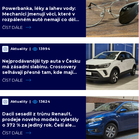
Powerbanka, léky a lahev vody:
Mechanici jmenují věci, které v
rozpáleném autě nemají co dělat.
Hrozí i požár
ČÍST DÁLE
Aktuality
|
13994
Nejprodávanější typ auta v Česku
má zásadní slabinu. Crossovery
selhávají přesně tam, kde mají
být nejsilnější
ČÍST DÁLE
Aktuality
|
13624
Dacii sesadil z trůnu Renault,
prodeje nového modelu vyletěly
o 372 % za jediný rok. Češi ale
jedou svojí pohádku
ČÍST DÁLE