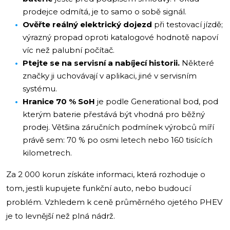
prodejce odmítá, je to samo o sobě signál.
Ověřte reálný elektrický dojezd
při testovací jízdě;
výrazný propad oproti katalogové hodnotě napoví
víc než palubní počítač.
Ptejte se na servisní a nabíjecí historii.
Některé
značky ji uchovávají v aplikaci, jiné v servisním
systému.
Hranice 70 % SoH
je podle Generational bod, pod
kterým baterie přestává být vhodná pro běžný
prodej. Většina záručních podmínek výrobců míří
právě sem: 70 % po osmi letech nebo 160 tisících
kilometrech.
Za 2 000 korun získáte informaci, která rozhoduje o
tom, jestli kupujete funkční auto, nebo budoucí
problém. Vzhledem k ceně průměrného ojetého PHEV
je to levnější než plná nádrž.