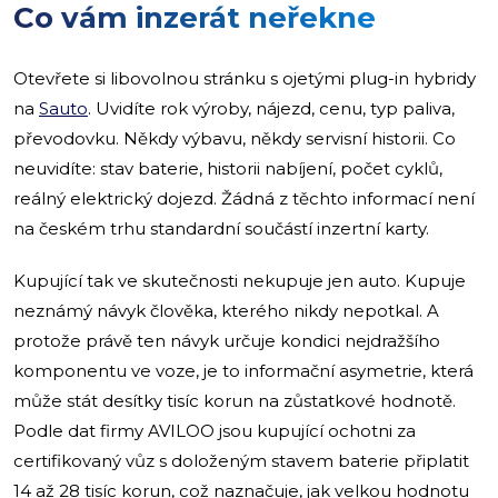
Co vám inzerát neřekne
Otevřete si libovolnou stránku s ojetými plug-in hybridy
na
Sauto
. Uvidíte rok výroby, nájezd, cenu, typ paliva,
převodovku. Někdy výbavu, někdy servisní historii. Co
neuvidíte: stav baterie, historii nabíjení, počet cyklů,
reálný elektrický dojezd. Žádná z těchto informací není
na českém trhu standardní součástí inzertní karty.
Kupující tak ve skutečnosti nekupuje jen auto. Kupuje
neznámý návyk člověka, kterého nikdy nepotkal. A
protože právě ten návyk určuje kondici nejdražšího
komponentu ve voze, je to informační asymetrie, která
může stát desítky tisíc korun na zůstatkové hodnotě.
Podle dat firmy AVILOO jsou kupující ochotni za
certifikovaný vůz s doloženým stavem baterie připlatit
14 až 28 tisíc korun, což naznačuje, jak velkou hodnotu