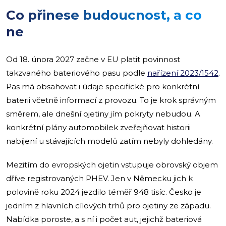
Co přinese budoucnost, a co
ne
Od 18. února 2027 začne v EU platit povinnost
takzvaného bateriového pasu podle
nařízení 2023/1542
.
Pas má obsahovat i údaje specifické pro konkrétní
baterii včetně informací z provozu. To je krok správným
směrem, ale dnešní ojetiny jím pokryty nebudou. A
konkrétní plány automobilek zveřejňovat historii
nabíjení u stávajících modelů zatím nebyly dohledány.
Mezitím do evropských ojetin vstupuje obrovský objem
dříve registrovaných PHEV. Jen v Německu jich k
polovině roku 2024 jezdilo téměř 948 tisíc. Česko je
jedním z hlavních cílových trhů pro ojetiny ze západu.
Nabídka poroste, a s ní i počet aut, jejichž bateriová