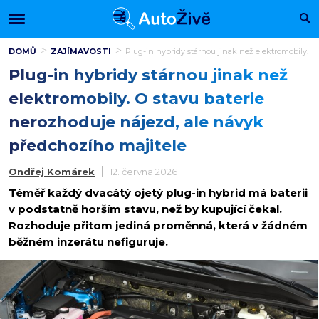
DOMŮ
ZAJÍMAVOSTI
Plug-in hybridy stárnou jinak než elektromobily. O
Plug-in hybridy stárnou jinak než
elektromobily. O stavu baterie
nerozhoduje nájezd, ale návyk
předchozího majitele
Ondřej Komárek
12. června 2026
Téměř každý dvacátý ojetý plug-in hybrid má baterii
v podstatně horším stavu, než by kupující čekal.
Rozhoduje přitom jediná proměnná, která v žádném
běžném inzerátu nefiguruje.