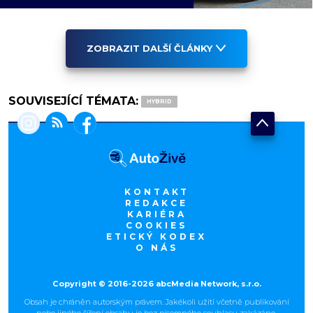
ZOBRAZIT DALŠÍ ČLÁNKY
SOUVISEJÍCÍ TÉMATA:
HYBRID
KONTAKT
REDAKCE
KARIÉRA
COOKIES
ETICKÝ KODEX
O NÁS
Copyright © 2016-2026 abcMedia Network, s.r.o.
Obsah je chráněn autorským právem. Jakékoli užití včetně publikování
nebo jiného šíření obsahu je bez písemného souhlasu zakázáno.