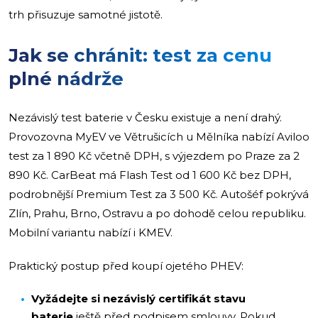
trh přisuzuje samotné jistotě.
Jak se chránit: test za cenu
plné nádrže
Nezávislý test baterie v Česku existuje a není drahý.
Provozovna MyEV ve Větrušicích u Mělníka nabízí Aviloo
test za 1 890 Kč včetně DPH, s výjezdem po Praze za 2
890 Kč. CarBeat má Flash Test od 1 600 Kč bez DPH,
podrobnější Premium Test za 3 500 Kč. Autošéf pokrývá
Zlín, Prahu, Brno, Ostravu a po dohodě celou republiku.
Mobilní variantu nabízí i KMEV.
Praktický postup před koupí ojetého PHEV:
Vyžádejte si nezávislý certifikát stavu
baterie
ještě před podpisem smlouvy. Pokud