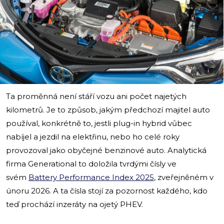
i
Ta proměnná není stáří vozu ani počet najetých
kilometrů. Je to způsob, jakým předchozí majitel auto
používal, konkrétně to, jestli plug-in hybrid vůbec
nabíjel a jezdil na elektřinu, nebo ho celé roky
provozoval jako obyčejné benzinové auto. Analytická
firma Generational to doložila tvrdými čísly ve
svém
Battery Performance Index 2025
, zveřejněném v
únoru 2026. A ta čísla stojí za pozornost každého, kdo
teď prochází inzeráty na ojetý PHEV.