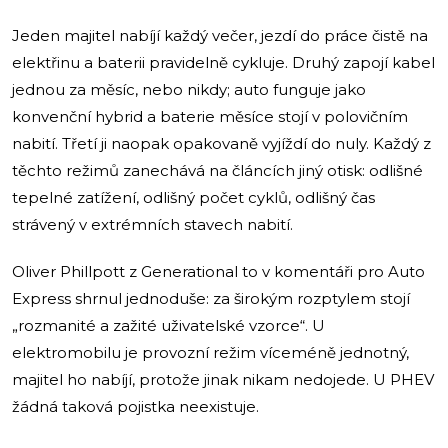
Jeden majitel nabíjí každý večer, jezdí do práce čistě na
elektřinu a baterii pravidelně cykluje. Druhý zapojí kabel
jednou za měsíc, nebo nikdy; auto funguje jako
konvenční hybrid a baterie měsíce stojí v polovičním
nabití. Třetí ji naopak opakovaně vyjíždí do nuly. Každý z
těchto režimů zanechává na článcích jiný otisk: odlišné
tepelné zatížení, odlišný počet cyklů, odlišný čas
strávený v extrémních stavech nabití.
Oliver Phillpott z Generational to v komentáři pro Auto
Express shrnul jednoduše: za širokým rozptylem stojí
„rozmanité a zažité uživatelské vzorce“. U
elektromobilu je provozní režim víceméně jednotný,
majitel ho nabíjí, protože jinak nikam nedojede. U PHEV
žádná taková pojistka neexistuje.