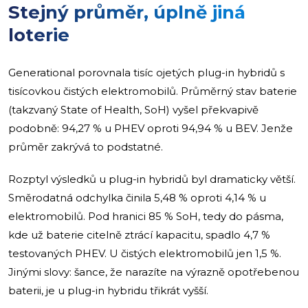
Stejný průměr, úplně jiná
loterie
Generational porovnala tisíc ojetých plug-in hybridů s
tisícovkou čistých elektromobilů. Průměrný stav baterie
(takzvaný State of Health, SoH) vyšel překvapivě
podobně: 94,27 % u PHEV oproti 94,94 % u BEV. Jenže
průměr zakrývá to podstatné.
Rozptyl výsledků u plug-in hybridů byl dramaticky větší.
Směrodatná odchylka činila 5,48 % oproti 4,14 % u
elektromobilů. Pod hranici 85 % SoH, tedy do pásma,
kde už baterie citelně ztrácí kapacitu, spadlo 4,7 %
testovaných PHEV. U čistých elektromobilů jen 1,5 %.
Jinými slovy: šance, že narazíte na výrazně opotřebenou
baterii, je u plug-in hybridu třikrát vyšší.