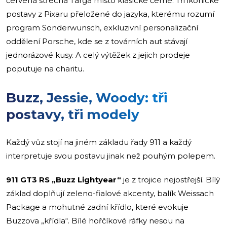
červená střecha Targa místo klasické černé. Tři ikonické
postavy z Pixaru přeložené do jazyka, kterému rozumí
program Sonderwunsch, exkluzivní personalizační
oddělení Porsche, kde se z továrních aut stávají
jednorázové kusy. A celý výtěžek z jejich prodeje
poputuje na charitu.
Buzz, Jessie, Woody: tři
postavy, tři modely
Každý vůz stojí na jiném základu řady 911 a každý
interpretuje svou postavu jinak než pouhým polepem.
911 GT3 RS „Buzz Lightyear“
je z trojice nejostřejší. Bílý
základ doplňují zeleno-fialové akcenty, balík Weissach
Package a mohutné zadní křídlo, které evokuje
Buzzova „křídla“. Bílé hořčíkové ráfky nesou na