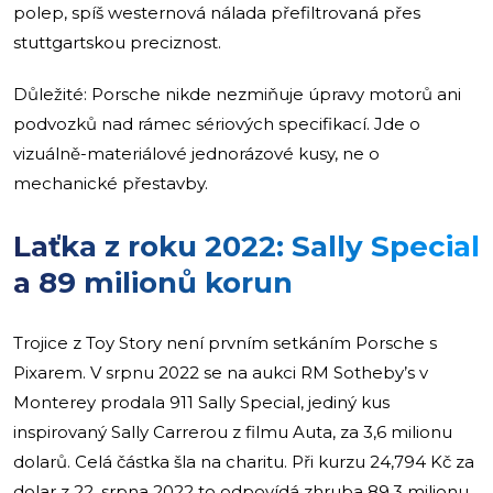
polep, spíš westernová nálada přefiltrovaná přes
stuttgartskou preciznost.
Důležité: Porsche nikde nezmiňuje úpravy motorů ani
podvozků nad rámec sériových specifikací. Jde o
vizuálně-materiálové jednorázové kusy, ne o
mechanické přestavby.
Laťka z roku 2022: Sally Special
a 89 milionů korun
Trojice z Toy Story není prvním setkáním Porsche s
Pixarem. V srpnu 2022 se na aukci RM Sotheby’s v
Monterey prodala 911 Sally Special, jediný kus
inspirovaný Sally Carrerou z filmu Auta, za 3,6 milionu
dolarů. Celá částka šla na charitu. Při kurzu 24,794 Kč za
dolar z 22. srpna 2022 to odpovídá zhruba 89,3 milionu