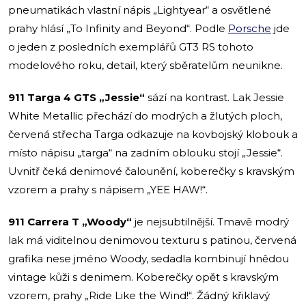
pneumatikách vlastní nápis „Lightyear“ a osvětlené
prahy hlásí „To Infinity and Beyond“. Podle
Porsche
jde
o jeden z posledních exemplářů GT3 RS tohoto
modelového roku, detail, který sběratelům neunikne.
911 Targa 4 GTS „Jessie“
sází na kontrast. Lak Jessie
White Metallic přechází do modrých a žlutých ploch,
červená střecha Targa odkazuje na kovbojský klobouk a
místo nápisu „targa“ na zadním oblouku stojí „Jessie“.
Uvnitř čeká denimové čalounění, koberečky s kravským
vzorem a prahy s nápisem „YEE HAW!“.
911 Carrera T „Woody“
je nejsubtilnější. Tmavě modrý
lak má viditelnou denimovou texturu s patinou, červená
grafika nese jméno Woody, sedadla kombinují hnědou
vintage kůži s denimem. Koberečky opět s kravským
vzorem, prahy „Ride Like the Wind!“. Žádný křiklavý