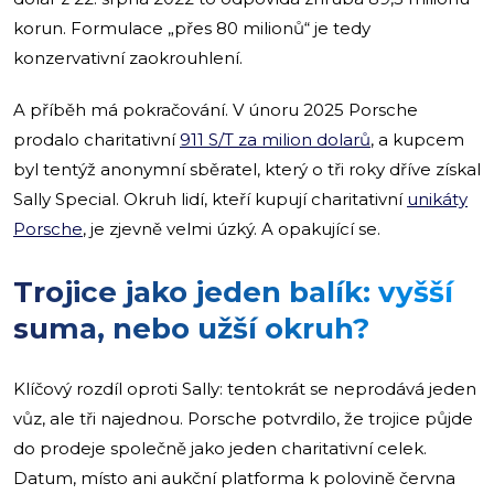
korun. Formulace „přes 80 milionů“ je tedy
konzervativní zaokrouhlení.
A příběh má pokračování. V únoru 2025 Porsche
prodalo charitativní
911 S/T za milion dolarů
, a kupcem
byl tentýž anonymní sběratel, který o tři roky dříve získal
Sally Special. Okruh lidí, kteří kupují charitativní
unikáty
Porsche
, je zjevně velmi úzký. A opakující se.
Trojice jako jeden balík: vyšší
suma, nebo užší okruh?
Klíčový rozdíl oproti Sally: tentokrát se neprodává jeden
vůz, ale tři najednou. Porsche potvrdilo, že trojice půjde
do prodeje společně jako jeden charitativní celek.
Datum, místo ani aukční platforma k polovině června