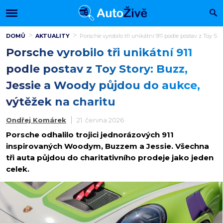
DOMŮ
AKTUALITY
Porsche vyrobilo tři unikátní 911 podle postav z Toy S
Porsche vyrobilo tři unikátní 911
podle postav z Toy Story: Buzz,
Jessie a Woody půjdou do aukce,
výtěžek na charitu
Ondřej Komárek
21. června 2026
Porsche odhalilo trojici jednorázových 911
inspirovaných Woodym, Buzzem a Jessie. Všechna
tři auta půjdou do charitativního prodeje jako jeden
celek.