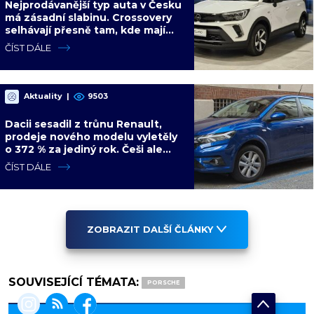
Nejprodávanější typ auta v Česku
má zásadní slabinu. Crossovery
selhávají přesně tam, kde mají
být nejsilnější
ČÍST DÁLE
Aktuality
|
9503
Dacii sesadil z trůnu Renault,
prodeje nového modelu vyletěly
o 372 % za jediný rok. Češi ale
jedou svojí pohádku
ČÍST DÁLE
ZOBRAZIT DALŠÍ ČLÁNKY
SOUVISEJÍCÍ TÉMATA:
PORSCHE