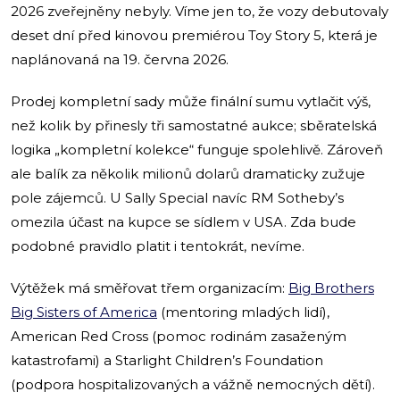
2026 zveřejněny nebyly. Víme jen to, že vozy debutovaly
deset dní před kinovou premiérou Toy Story 5, která je
naplánovaná na 19. června 2026.
Prodej kompletní sady může finální sumu vytlačit výš,
než kolik by přinesly tři samostatné aukce; sběratelská
logika „kompletní kolekce“ funguje spolehlivě. Zároveň
ale balík za několik milionů dolarů dramaticky zužuje
pole zájemců. U Sally Special navíc RM Sotheby’s
omezila účast na kupce se sídlem v USA. Zda bude
podobné pravidlo platit i tentokrát, nevíme.
Výtěžek má směřovat třem organizacím:
Big Brothers
Big Sisters of America
(mentoring mladých lidí),
American Red Cross (pomoc rodinám zasaženým
katastrofami) a Starlight Children’s Foundation
(podpora hospitalizovaných a vážně nemocných dětí).