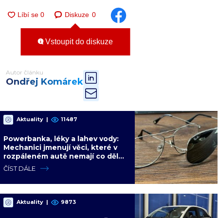
Diskuze
0
Vstoupit do diskuze
Autor článku
Ondřej Komárek
Aktuality
|
11487
Powerbanka, léky a lahev vody:
Mechanici jmenují věci, které v
rozpáleném autě nemají co dělat.
Hrozí i požár
ČÍST DÁLE
Aktuality
|
9873