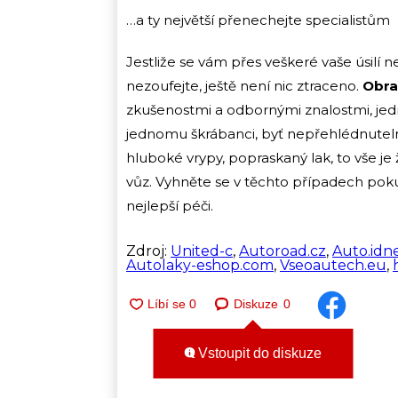
…a ty největší přenechejte specialistům
Jestliže se vám přes veškeré vaše úsilí 
nezoufejte, ještě není nic ztraceno.
Obra
zkušenostmi a odbornými znalostmi, jedna
jednomu škrábanci, byť nepřehlédnuteln
hluboké vrypy, popraskaný lak, to vše je
vůz. Vyhněte se v těchto případech po
nejlepší péči.
Zdroj:
United-c
,
Autoroad.cz
,
Auto.idne
Autolaky-eshop.com
,
Vseoautech.eu
,
Diskuze
0
Vstoupit do diskuze