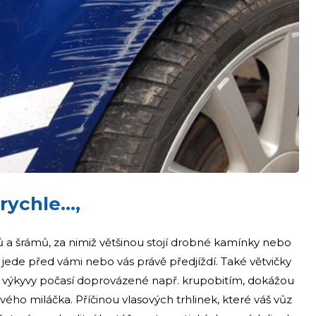
 rychle…,
a šrámů, za nimiž většinou stojí drobné kamínky nebo
ré jede před vámi nebo vás právě předjíždí. Také větvičky
é výkyvy počasí doprovázené např. krupobitím, dokážou
ho miláčka. Příčinou vlasových trhlinek, které váš vůz