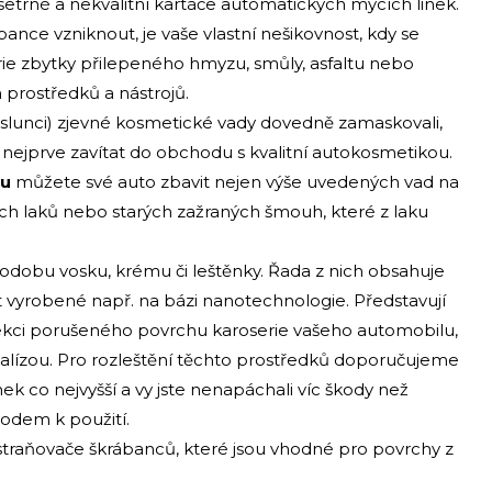
šetrné a nekvalitní kartáče automatických mycích linek.
nce vzniknout, je vaše vlastní nešikovnost, kdy se
serie zbytky přilepeného hmyzu, smůly, asfaltu nebo
prostředků a nástrojů.
slunci) zjevné kosmetické vady dovedně zamaskovali,
ste nejprve zavítat do obchodu s kvalitní autokosmetikou.
ku
můžete své auto zbavit nejen výše uvedených vad na
izích laků nebo starých zažraných šmouh, které z laku
odobu vosku, krému či leštěnky. Řada z nich obsahuje
t vyrobené např. na bázi nanotechnologie. Představují
ekci porušeného povrchu karoserie vašeho automobilu,
etalízou. Pro rozleštění těchto prostředků doporučujeme
ek co nejvyšší a vy jste nenapáchali víc škody než
vodem k použití.
dstraňovače škrábanců, které jsou vhodné pro povrchy z