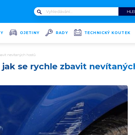
TY
OJETINY
RADY
TECHNICKÝ KOUTEK
bavit nevítaných hostů
jak se rychle zbavit nevítanýc