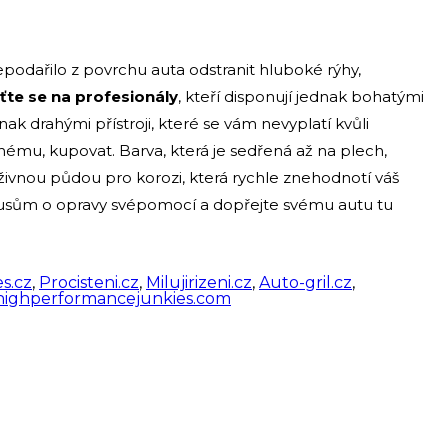
nepodařilo z povrchu auta odstranit hluboké rýhy,
ťte se na profesionály
, kteří disponují jednak bohatými
k drahými přístroji, které se vám nevyplatí kvůli
ému, kupovat. Barva, která je sedřená až na plech,
 živnou půdou pro korozi, která rychle znehodnotí váš
kusům o opravy svépomocí a dopřejte svému autu tu
s.cz
,
Procisteni.cz
,
Milujirizeni.cz
,
Auto-gril.cz
,
highperformancejunkies.com