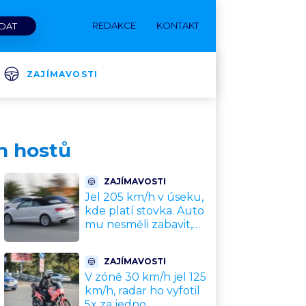
REDAKCE
KONTAKT
ZAJÍMAVOSTI
h hostů
ZAJÍMAVOSTI
Jel 205 km/h v úseku,
kde platí stovka. Auto
mu nesměli zabavit,
patří leasingové firmě.
Úřad si ale poradil jinak
ZAJÍMAVOSTI
V zóně 30 km/h jel 125
km/h, radar ho vyfotil
5x za jedno