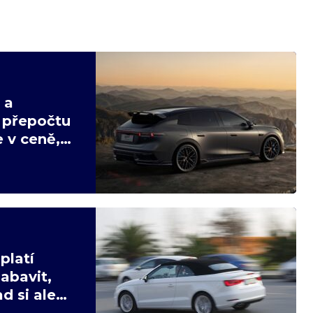
 a
v přepočtu
 v ceně,
platí
abavit,
d si ale