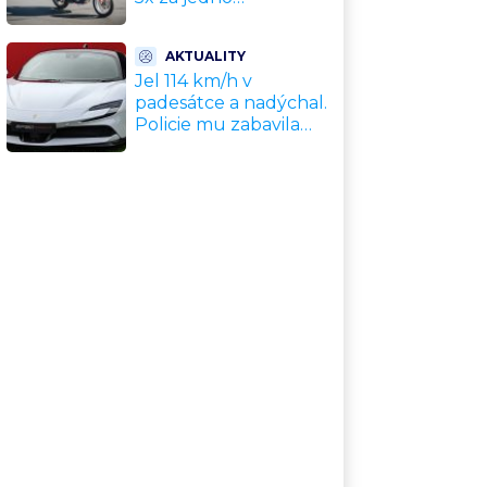
odpoledne. Policie
motorkáře nedokázala
AKTUALITY
zastavit
Jel 114 km/h v
padesátce a nadýchal.
Policie mu zabavila
nové Ferrari za 11
milionů Kč, hrozí
dražba