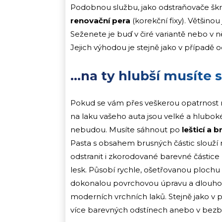
Podobnou službu, jako odstraňovače šk
renovační pera
(korekční fixy). Většinou
Seženete je buď v čiré variantě nebo v 
Jejich výhodou je stejně jako v případě
…na ty hlubší musíte 
Pokud se vám přes veškerou opatrnost něja
na laku vašeho auta jsou velké a hlubok
nebudou. Musíte sáhnout po
lešticí a 
Pasta s obsahem brusných částic slouží 
odstranit i zkorodované barevné částice 
lesk. Působí rychle, ošetřovanou plochu s
dokonalou povrchovou úpravu a dlouhod
moderních vrchních laků. Stejně jako v 
více barevných odstínech anebo v bez