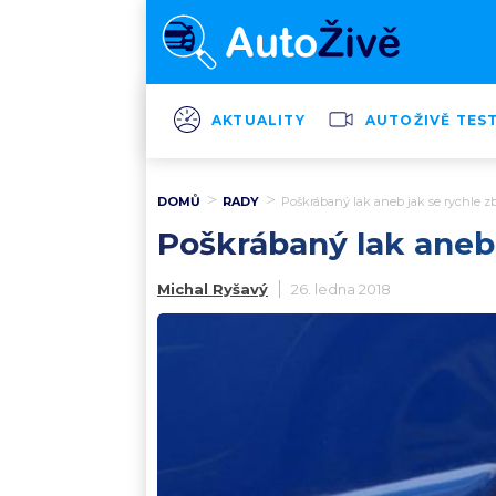
AKTUALITY
AUTOŽIVĚ TES
DOMŮ
RADY
Poškrábaný lak aneb jak se rychle z
Poškrábaný lak aneb 
Michal Ryšavý
26. ledna 2018