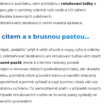
rábanců autolaku, vám prokážou i
retušovací tužky
a
 jsou jde o výrobky odolné vůči vodě a UV záření.
několika barevných odstínech.
 odstraňovačů škrábanců velmi snadná aplikace.
s citem a s brusnou pastou…
k „zadařilo“ přijít k větší úhoně a vrypy, rýhy a oděrky
é, odstraňovač škrábanců ani retušovací tužka vám stačit
brusné pastě
, která si s těmito nešvary poradí.
nejen k renovaci starých poškrábaných laků, ale dokáže
laku, pomáhá oživit původní barvu a navrátit ztracený
polehlivě a jemně vyhladí a s její pomocí získá váš vůz
obou ochranu. To samozřejmě platí i v případě nových,
případě retušovacích tužek se brusné pasty vyrábějí ve
barvém provedení.