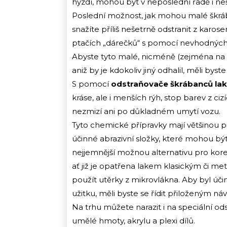
hyzdí, mohou být v neposlední řadě i ne
Poslední možnost, jak mohou malé škrába
snažíte příliš nešetrně odstranit z karo
ptačích „dárečků“ s pomocí nevhodných 
Abyste tyto malé, nicméně (zejména na 
aniž by je kdokoliv jiný odhalil, měli by
S pomocí
odstraňovače škrábanců la
kráse, ale i menších rýh, stop barev z c
nezmizí ani po důkladném umytí vozu.
Tyto chemické přípravky mají většinou p
účinné abrazivní složky, které mohou bý
nejjemnější možnou alternativu pro kor
ať již je opatřena lakem klasickým či m
použít utěrky z mikrovlákna. Aby byl účin
užitku, měli byste se řídit přiloženým ná
Na trhu můžete narazit i na speciální o
umělé hmoty, akrylu a plexi dílů.