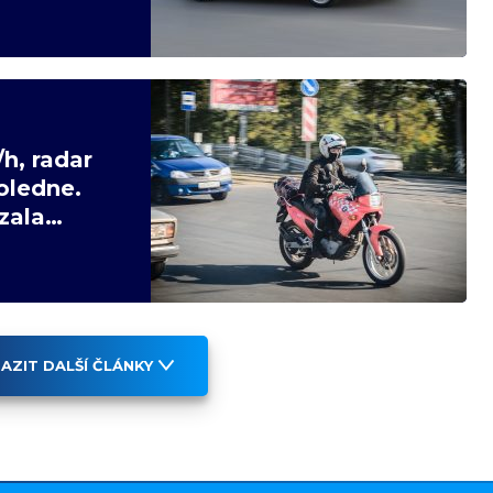
h, radar
oledne.
zala
AZIT DALŠÍ ČLÁNKY