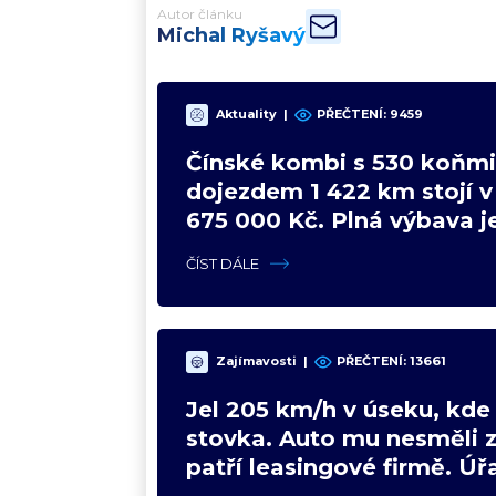
Autor článku
Michal Ryšavý
Aktuality
|
PŘEČTENÍ:
9459
Čínské kombi s 530 koňmi
dojezdem 1 422 km stojí 
675 000 Kč. Plná výbava je
VW a BMW mají problém
ČÍST DÁLE
Zajímavosti
|
PŘEČTENÍ:
13661
Jel 205 km/h v úseku, kde 
stovka. Auto mu nesměli z
patří leasingové firmě. Úřa
poradil jinak