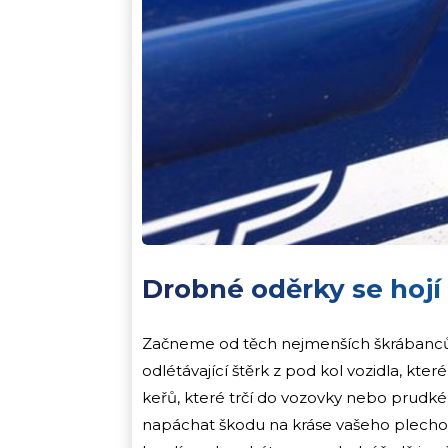
Drobné oděrky se hojí
Začneme od těch nejmenších škrábanců 
odlétávající štěrk z pod kol vozidla, kte
keřů, které trčí do vozovky nebo prudk
napáchat škodu na kráse vašeho plechové