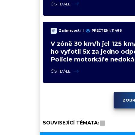
ČÍST DÁLE
Zajímavosti
|
PŘEČTENÍ:
11486
V zóně 30 km/h jel 125 km/
ho vyfotil 5x za jedno odp
Policie motorkáře nedoká
zastavit
ČÍST DÁLE
ZOBR
SOUVISEJÍCÍ TÉMATA: