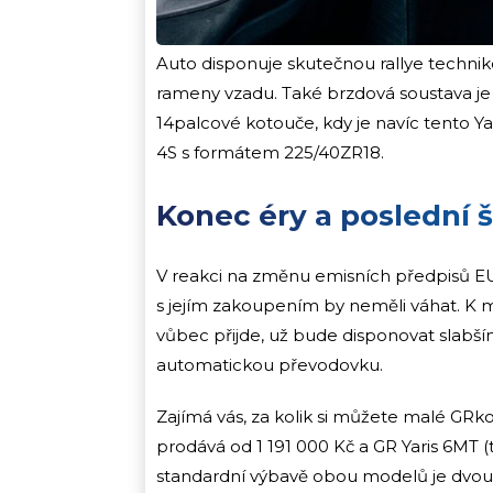
Auto disponuje skutečnou rallye techn
rameny vzadu. Také brzdová soustava je 
14palcové kotouče, kdy je navíc tento Y
4S s formátem 225/40ZR18.
Konec éry a poslední 
V reakci na změnu emisních předpisů EU
s jejím zakoupením by neměli váhat. K má
vůbec přijde, už bude disponovat slabší
automatickou převodovku.
Zajímá vás, za kolik si můžete malé GRk
prodává od 1 191 000 Kč a GR Yaris 6MT (
standardní výbavě obou modelů je dvou