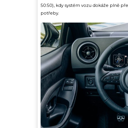
50:50), kdy systém vozu dokáže plně pře
potřeby.