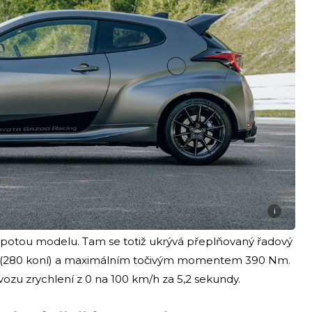
i
kapotou modelu. Tam se totiž ukrývá přeplňovaný řadový
kW (280 koní) a maximálním točivým momentem 390 Nm.
vozu zrychlení z 0 na 100 km/h za 5,2 sekundy.