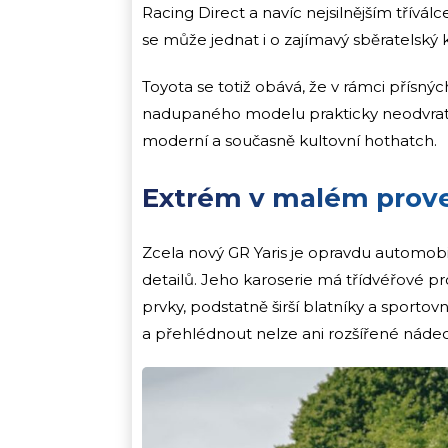
Racing Direct a navíc nejsilnějším tří
se může jednat i o zajímavý sběratelský 
Toyota se totiž obává, že v rámci přísn
nadupaného modelu prakticky neodvratný
moderní a současně kultovní hothatch.
Extrém v malém prov
Zcela nový GR Yaris je opravdu automobil
detailů. Jeho karoserie má třídvéřové 
prvky, podstatně širší blatníky a sport
a přehlédnout nelze ani rozšířené nádec