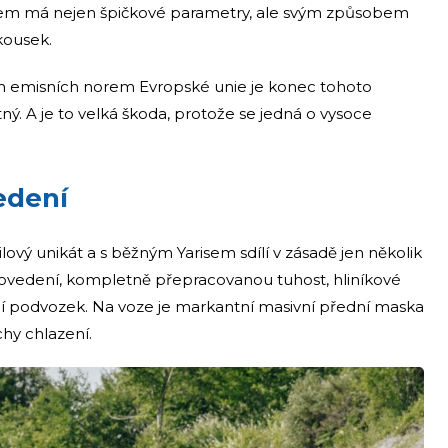
válcem má nejen špičkové parametry, ale svým způsobem
kousek.
ých emisních norem Evropské unie je konec tohoto
. A je to velká škoda, protože se jedná o vysoce
edení
ový unikát a s běžným Yarisem sdílí v zásadě jen několik
provedení, kompletně přepracovanou tuhost, hliníkové
ovní podvozek. Na voze je markantní masivní přední maska
hy chlazení.