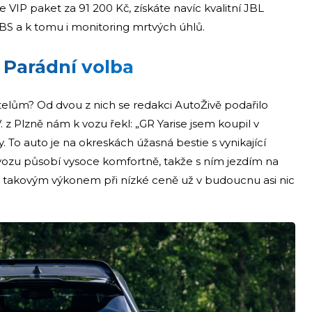
te VIP paket za 91 200 Kč, získáte navíc kvalitní JBL
BS a k tomu i monitoring mrtvých úhlů.
 Parádní volba
itelům? Od dvou z nich se redakci AutoŽivě podařilo
V. z Plzně nám k vozu řekl: „GR Yarise jsem koupil v
dy. To auto je na okreskách úžasná bestie s vynikající
vozu působí vysoce komfortně, takže s ním jezdím na
 s takovým výkonem při nízké ceně už v budoucnu asi nic