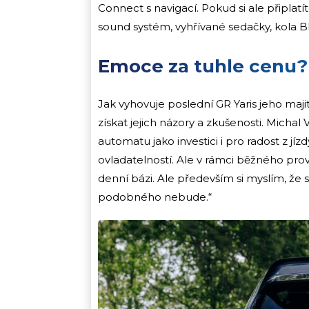
Connect s navigací. Pokud si ale připlatí
sound systém, vyhřívané sedačky, kola B
Emoce za tuhle cenu?
Jak vyhovuje poslední GR Yaris jeho maj
získat jejich názory a zkušenosti. Michal 
automatu jako investici i pro radost z jíz
ovladatelností. Ale v rámci běžného pro
denní bázi. Ale především si myslím, že
podobného nebude.“