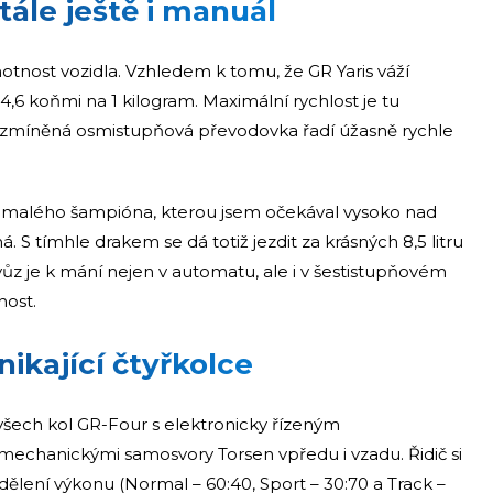
tále ještě i manuál
tnost vozidla. Vzhledem k tomu, že GR Yaris váží
4,6 koňmi na 1 kilogram. Maximální rychlost je tu
ž zmíněná osmistupňová převodovka řadí úžasně rychle
 malého šampióna, kterou jsem očekával vysoko nad
jiná. S tímhle drakem se dá totiž jezdit za krásných 8,5 litru
 vůz je k mání nejen v automatu, ale i v šestistupňovém
ost.
nikající čtyřkolce
 všech kol GR-Four s elektronicky řízeným
chanickými samosvory Torsen vpředu i vzadu. Řidič si
ělení výkonu (Normal – 60:40, Sport – 30:70 a Track –