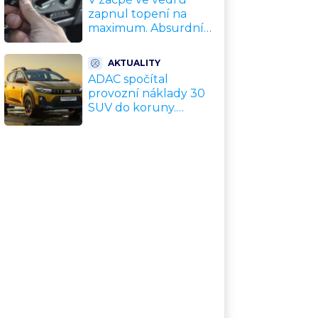
zapnul topení na
maximum. Absurdní
trik zachrání motor
před opravou za
AKTUALITY
desítky tisíc
ADAC spočítal
provozní náklady 30
SUV do koruny.
Nejlevnější vyjde na
tisíce Kč měsíčně,
nejdražší na
trojnásobek