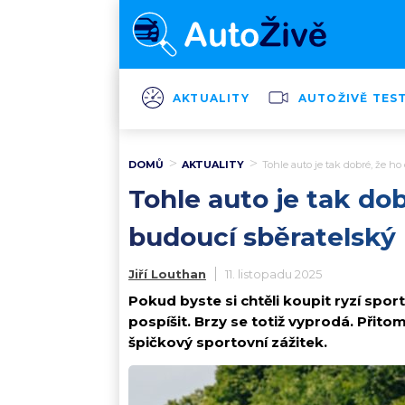
AKTUALITY
AUTOŽIVĚ TES
DOMŮ
AKTUALITY
Tohle auto je tak dobré, že ho
Tohle auto je tak do
budoucí sběratelský 
Jiří Louthan
11. listopadu 2025
Pokud byste si chtěli koupit ryzí sport
pospíšit. Brzy se totiž vyprodá. Přitom
špičkový sportovní zážitek.