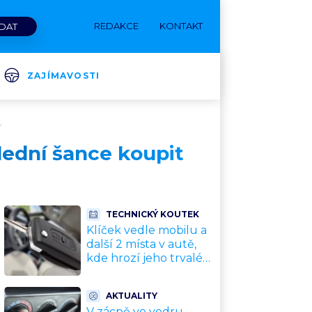
REDAKCE
KONTAKT
ZAJÍMAVOSTI
“
lední šance koupit
TECHNICKÝ KOUTEK
Klíček vedle mobilu a
další 2 místa v autě,
kde hrozí jeho trvalé
poškození a
znefunkčnění
AKTUALITY
V zácpě ve vedru