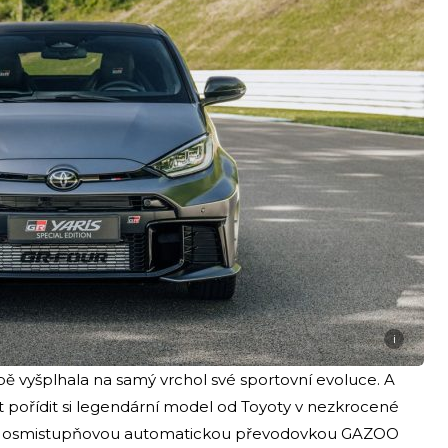
i
bě vyšplhala na samý vrchol své sportovní evoluce. A
 pořídit si legendární model od Toyoty v nezkrocené
 s osmistupňovou automatickou převodovkou GAZOO