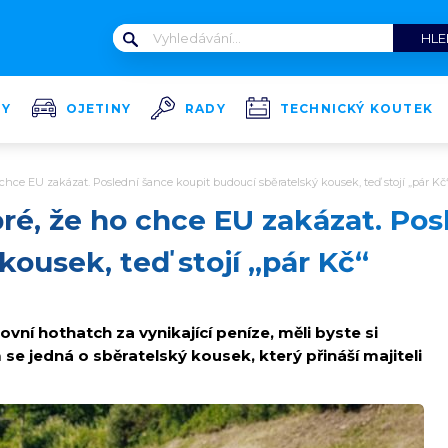
TY
OJETINY
RADY
TECHNICKÝ KOUTEK
 chce EU zakázat. Poslední šance koupit budoucí sběratelský kousek, teď stojí „pár Kč
bré, že ho chce EU zakázat. Pos
kousek, teď stojí „pár Kč“
ovní hothatch za vynikající peníze, měli byste si
 se jedná o sběratelský kousek, který přináší majiteli