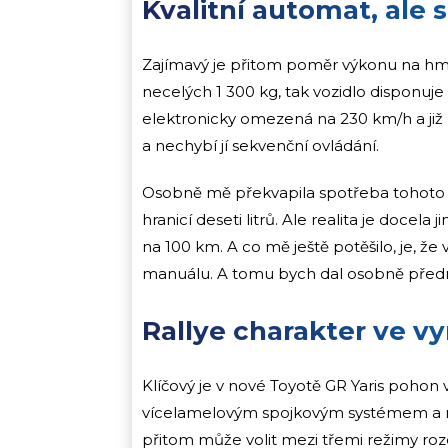
Kvalitní automat, ale s
Zajímavý je přitom poměr výkonu na hmo
necelých 1 300 kg, tak vozidlo disponuje 
elektronicky omezená na 230 km/h a ji
a nechybí jí sekvenční ovládání.
Osobně mě překvapila spotřeba tohoto
hranicí deseti litrů. Ale realita je docela 
na 100 km. A co mě ještě potěšilo, je, že
manuálu. A tomu bych dal osobně předn
Rallye charakter ve vy
Klíčový je v nové Toyotě GR Yaris pohon
vícelamelovým spojkovým systémem a me
přitom může volit mezi třemi režimy rozd