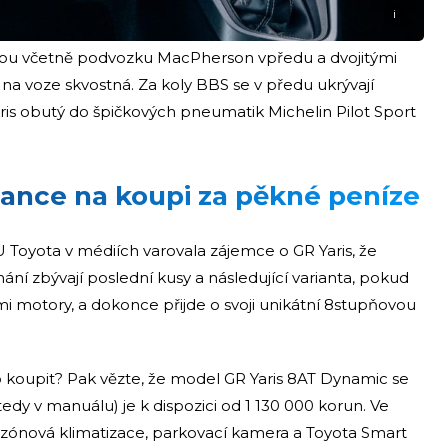
i
ikou včetně podvozku MacPherson vpředu a dvojitými
na voze skvostná. Za koly BBS se v předu ukrývají
aris obutý do špičkových pneumatik Michelin Pilot Sport
šance na koupi za pěkné peníze
 Toyota v médiích varovala zájemce o GR Yaris, že
ní zbývají poslední kusy a následující varianta, pokud
mi motory, a dokonce přijde o svoji unikátní 8stupňovou
o koupit? Pak vězte, že model GR Yaris 8AT Dynamic se
tedy v manuálu) je k dispozici od 1 130 000 korun. Ve
zónová klimatizace, parkovací kamera a Toyota Smart