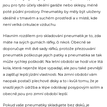
jsou pro tyto účely ideální garáže nebo sklepy, méně
poté půdní prostory. Pneumatiky by měly být uloženy
ideálně v tmavém a suchém prostředí a v místě, kde
není velká cirkulace vzduchu.
Hlavním rozdílem pro skladování pneumatik je to, zda
máte na svých gumách ráfky, či nikoli. Obecně se
doporučuje mít dvě sady ráfků, protože přezouvání
pneumatik poškozuje jejich patky a pneumatika se tak
může rychleji poškodit. Na letní období se hodí více litá
kola, která nejenže lépe vypadají, ale jsou také pevnější
a zajišťují lepší jízdní vlastnosti. Na zimní období vám
naopak postačí plechové disky a to i kvůli tomu, že je
snazší jejich údržba a lépe odolávají posypovým solím a
obecně jsou pro zimní období lepší.
Pokud vaše pneumatiky skladujete bez disků, je