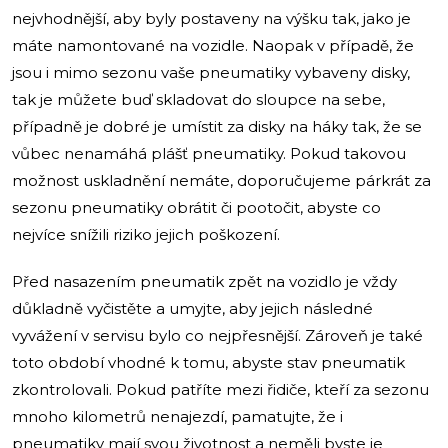
nejvhodnější, aby byly postaveny na výšku tak, jako je
máte namontované na vozidle. Naopak v případě, že
jsou i mimo sezonu vaše pneumatiky vybaveny disky,
tak je můžete buď skladovat do sloupce na sebe,
případně je dobré je umístit za disky na háky tak, že se
vůbec nenamáhá plášť pneumatiky. Pokud takovou
možnost uskladnění nemáte, doporučujeme párkrát za
sezonu pneumatiky obrátit či pootočit, abyste co
nejvíce snížili riziko jejich poškození.
Před nasazením pneumatik zpět na vozidlo je vždy
důkladně vyčistěte a umyjte, aby jejich následné
vyvážení v servisu bylo co nejpřesnější. Zároveň je také
toto období vhodné k tomu, abyste stav pneumatik
zkontrolovali. Pokud patříte mezi řidiče, kteří za sezonu
mnoho kilometrů nenajezdí, pamatujte, že i
pneumatiky mají svou životnost a neměli byste je