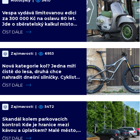
Motocykly
|
5410
Vespa vydává limitovanou edici
za 300 000 Kč na oslavu 80 let.
Jde o sběratelský kalkul místo
jízdního upgradu
ČÍST DÁLE
Zajímavosti
|
6953
Nová kategorie kol? Jedna míří
čistě do lesa, druhá chce
nahradit dnešní silničky. Cyklisté
mají rozporuplné názory
ČÍST DÁLE
Zajímavosti
|
5472
Skandál kolem parkovacích
kontrol: Kde je hranice mezi
kávou a úplatkem? Malé město,
malá výhoda, velký problém
ČÍST DÁLE