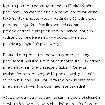
K jaru a podzimu neodmyslitelně patří také výměna
pneumatik na vašem vozidle a odpovídají tomu často
také fronty v pneuservisech. Většině řidičů jedna sada
pneumatik vydrží i několik sezon, základním
předpokladem je ale jejich správné skladování, aby
vydržely co nejdéle a nebyly v době, kdy nejsou
používány, zbytečně poškozeny.
Pokud si pro přezutí svého vozu vyberete služby
pneuservisu, většinou vám bude nabídnuto i uskladnění
pneumatik mimo jejich sezonu užívání. Ceny za
uskladnění se samozřejmě liší podle lokality, ale běžně
se pohybují nad 1000 korun za rok, pokud vaše sady
pneumatik při výměně opět necháte uskladnit.
Ať už si pneumatiky uskladníte sami, nebo v příslušném
servisu, vždy by měly být v chladném prostředí, proto