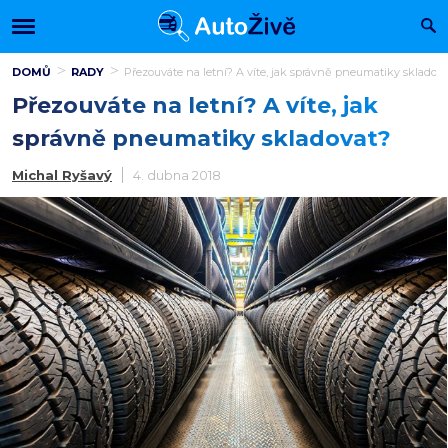
DOMŮ
RADY
Přezouváte na letní? A víte, jak správně pneumatiky skladov
Přezouváte na letní? A víte, jak
správně pneumatiky skladovat?
Michal Ryšavý
4. dubna 2018