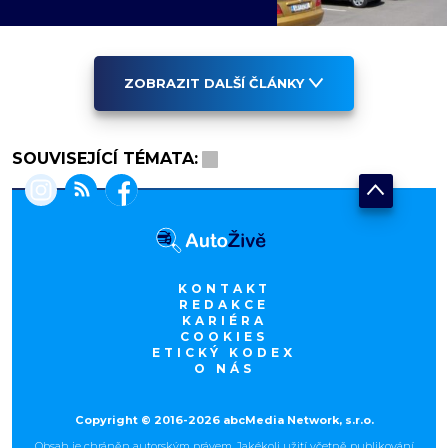
ZOBRAZIT DALŠÍ ČLÁNKY
SOUVISEJÍCÍ TÉMATA:
KONTAKT
REDAKCE
KARIÉRA
COOKIES
ETICKÝ KODEX
O NÁS
Copyright © 2016-2026 abcMedia Network, s.r.o.
Obsah je chráněn autorským právem. Jakékoli užití včetně publikování