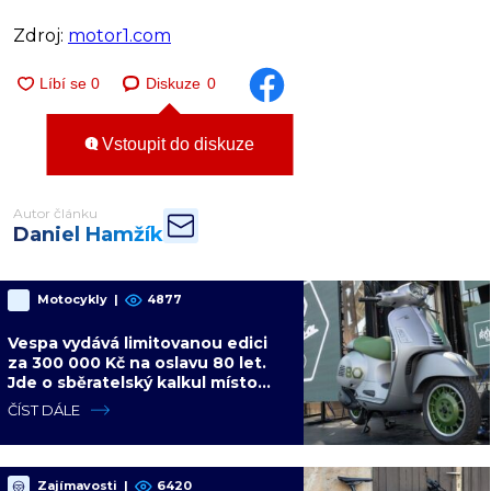
Zdroj:
motor1.com
Diskuze
0
Vstoupit do diskuze
Autor článku
Daniel Hamžík
Motocykly
|
4877
Vespa vydává limitovanou edici
za 300 000 Kč na oslavu 80 let.
Jde o sběratelský kalkul místo
jízdního upgradu
ČÍST DÁLE
Zajímavosti
|
6420