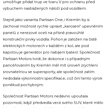
umožňuje přidat trup ve tvaru V pro ochranu před
výbuchem nastražených náloží pod vozidlem.
Stejně jako varianta Partisan One, i Kremlin by si
zachoval možnost rychle upravit „karoserii“ upevněním
panelů z nerezové oceli na přísně pravoúhlé
konstrukční prvky vozidla. Pohon je založen na čistě
elektrických motorech v každém z kol, ale pod
kapotou je generátor pro nabíjení baterií. Společnost
Partisan Motors tvrdí, že dokonce i s případným
pancéřováním by Kremlin měl mít úroveň zrychlení
srovnatelnou se supersporty, ale společnost zatím
nedodala výkonnostní specifikace, což činí tento výrok
poněkud pochybným.
Společnost Partisan Motors nedávno upoutala
pozornost, když předvedla verzi svého SUV, které mělo