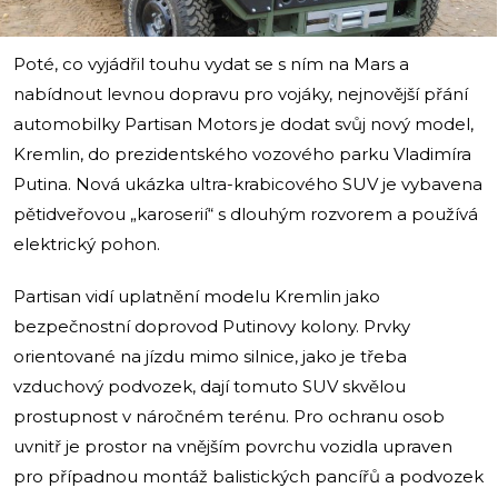
Poté, co vyjádřil touhu vydat se s ním na Mars a
nabídnout levnou dopravu pro vojáky, nejnovější přání
automobilky Partisan Motors je dodat svůj nový model,
Kremlin, do prezidentského vozového parku Vladimíra
Putina. Nová ukázka ultra-krabicového SUV je vybavena
pětidveřovou „karoserií“ s dlouhým rozvorem a používá
elektrický pohon.
Partisan vidí uplatnění modelu Kremlin jako
bezpečnostní doprovod Putinovy kolony. Prvky
orientované na jízdu mimo silnice, jako je třeba
vzduchový podvozek, dají tomuto SUV skvělou
prostupnost v náročném terénu. Pro ochranu osob
uvnitř je prostor na vnějším povrchu vozidla upraven
pro případnou montáž balistických pancířů a podvozek