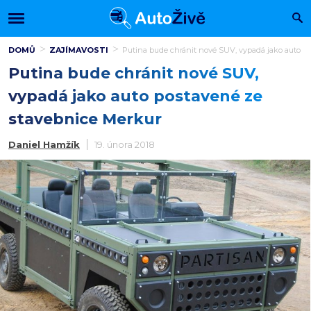
DOMŮ
ZAJÍMAVOSTI
Putina bude chránit nové SUV, vypadá jako auto p
Putina bude chránit nové SUV,
vypadá jako auto postavené ze
stavebnice Merkur
Daniel Hamžík
19. února 2018