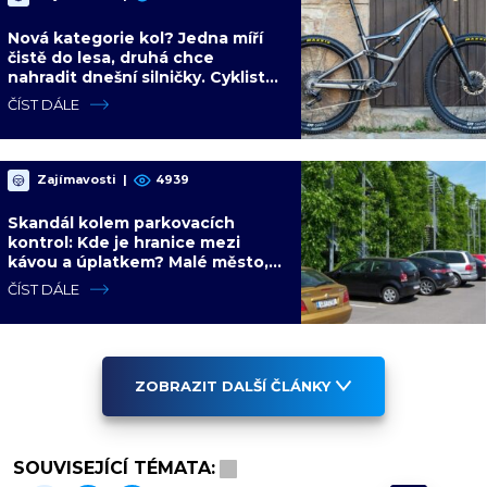
Nová kategorie kol? Jedna míří
čistě do lesa, druhá chce
nahradit dnešní silničky. Cyklisté
mají rozporuplné názory
ČÍST DÁLE
Zajímavosti
|
4939
Skandál kolem parkovacích
kontrol: Kde je hranice mezi
kávou a úplatkem? Malé město,
malá výhoda, velký problém
ČÍST DÁLE
ZOBRAZIT DALŠÍ ČLÁNKY
SOUVISEJÍCÍ TÉMATA: