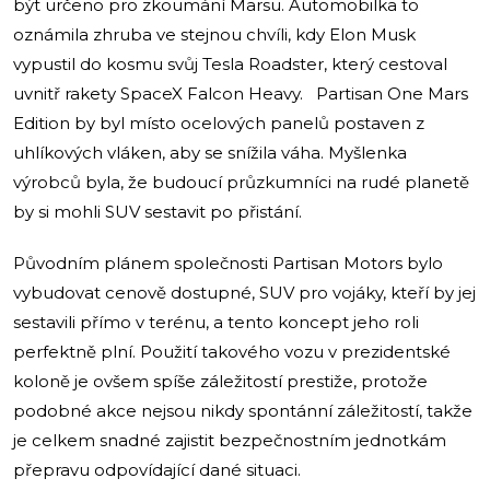
být určeno pro zkoumání Marsu. Automobilka to
oznámila zhruba ve stejnou chvíli, kdy Elon Musk
vypustil do kosmu svůj Tesla Roadster, který cestoval
uvnitř rakety SpaceX Falcon Heavy. Partisan One Mars
Edition by byl místo ocelových panelů postaven z
uhlíkových vláken, aby se snížila váha. Myšlenka
výrobců byla, že budoucí průzkumníci na rudé planetě
by si mohli SUV sestavit po přistání.
Původním plánem společnosti Partisan Motors bylo
vybudovat cenově dostupné, SUV pro vojáky, kteří by jej
sestavili přímo v terénu, a tento koncept jeho roli
perfektně plní. Použití takového vozu v prezidentské
koloně je ovšem spíše záležitostí prestiže, protože
podobné akce nejsou nikdy spontánní záležitostí, takže
je celkem snadné zajistit bezpečnostním jednotkám
přepravu odpovídající dané situaci.