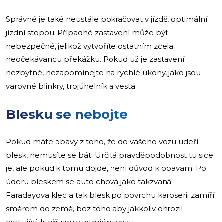
Správné je také neustále pokračovat v jízdě, optimální
jízdní stopou. Případné zastavení může být
nebezpečné, jelikož vytvoříte ostatním zcela
neočekávanou překážku. Pokud už je zastavení
nezbytné, nezapomínejte na rychlé úkony, jako jsou
varovné blinkry, trojúhelník a vesta.
Blesku se nebojte
Pokud máte obavy z toho, že do vašeho vozu udeří
blesk, nemusíte se bát. Určitá pravděpodobnost tu sice
je, ale pokud k tomu dojde, není důvod k obavám. Po
úderu bleskem se auto chová jako takzvaná
Faradayova klec a tak blesk po povrchu karoserii zamíří
směrem do země, bez toho aby jakkoliv ohrozil
cestující, kteří jsou v interiéru vozu.