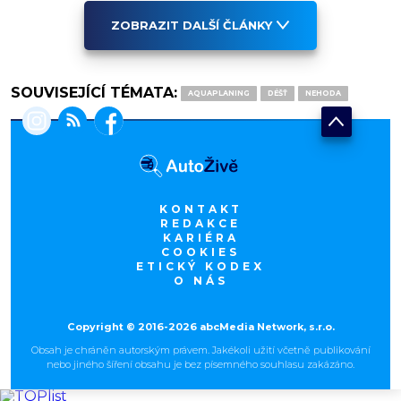
ZOBRAZIT DALŠÍ ČLÁNKY
SOUVISEJÍCÍ TÉMATA:
AQUAPLANING
DÉŠŤ
NEHODA
KONTAKT
REDAKCE
KARIÉRA
COOKIES
ETICKÝ KODEX
O NÁS
Copyright © 2016-2026 abcMedia Network, s.r.o.
Obsah je chráněn autorským právem. Jakékoli užití včetně publikování
nebo jiného šíření obsahu je bez písemného souhlasu zakázáno.