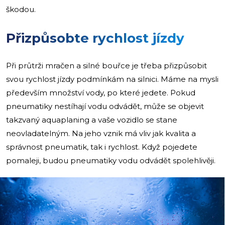
škodou.
Přizpůsobte rychlost jízdy
Při průtrži mračen a silné bouřce je třeba přizpůsobit
svou rychlost jízdy podmínkám na silnici. Máme na mysli
především množství vody, po které jedete. Pokud
pneumatiky nestíhají vodu odvádět, může se objevit
takzvaný aquaplaning a vaše vozidlo se stane
neovladatelným. Na jeho vznik má vliv jak kvalita a
správnost pneumatik, tak i rychlost. Když pojedete
pomaleji, budou pneumatiky vodu odvádět spolehlivěji.