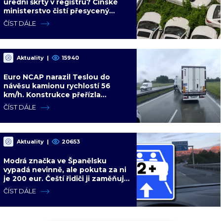
úřední škrty v registru? Čínské
ministerstvo čistí přesycený
automobilový trh
ČÍST DÁLE
Aktuality
|
15940
Euro NCAP narazil Teslou do
návěsu kamionu rychlostí 56
km/h. Konstrukce přeřízla
kabinu, figurína neměla šanci
ČÍST DÁLE
Aktuality
|
20653
Modrá značka ve Španělsku
vypadá nevinně, ale pokuta za ni
je 200 eur. Čeští řidiči ji zaměňují
za informační ceduli
ČÍST DÁLE