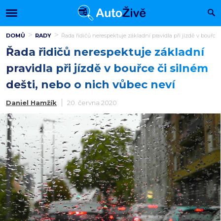
DOMŮ
RADY
Řada řidičů nerespektuje základní pravidla při jízdě v bouřce
Řada řidičů nerespektuje základní
pravidla při jízdě v bouřce či silném
dešti, nebo o nich vůbec neví
Daniel Hamžík
20. června 2020