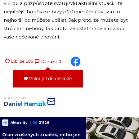
v klidu a přizpůsobte svou jízdu aktuální situaci. I ta
nejsilnější bouřka se brzy přežene. Zmatky jsou to
nejhorší, co můžete udělat. Jak proto, že můžete být
strůjcem nehody, tak proto, že ostatní zcela rozhodí
vaše nečekané chování.
Diskuze
0
Vstoupit do diskuze
Autor článku
Daniel Hamžík
Aktuality
|
21128
Osm zrušených značek, nebo jen