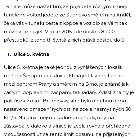
Ten ale může nastat tím, že pojedete různými směry
tunelem. Pokud jedete ze Strahova směrem na Anděl,
čeká vás v tunelu cesta z kopce a vozidlo se Vám tak
může více rozjet. V roce 2015 zde došlo k 8 000
přestupků, z toho tři čtvrtě z nich právě cestou dolů.
Ulice 5. května
Ulice 5. května je také jednou z vyhlášených lokalit
měření. Šestiproudá silnice, která je hlavním tahem
mezi centrem Prahy a směrem na Brno, je známá jak
častými dopravními zácpami, tak radary. Zvlášť známý je
pak úsek v okolí Brumlovky, kde bylo dlouhou dobu
nastaveno omezení rychlosti na zcela nesmyslných 50
km/h. Na silnici nejsou žádné přechody, obytná
zástavba je daleko a silnice je zcela rovná a přehledná.
V současnosti už se tento limit posunul na přijatelných