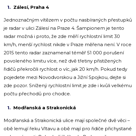
Zálesí, Praha 4
Jednoznačným vítězem v počtu nasbíraných přestupků
je radar v ulici Zálesí na Praze 4. Šampionem je tento
radar možná i proto, že zde měří rychlostní limit 30
km/h, menší rychlost nikde v Praze měřena není. V roce
2015 tento radar zaznamenal téměř 51 000 porušení
povoleného limitu více, než dvě třetiny přistižených
řidičů překročili rychlost o víc, jak 20 km/h. Pokud tedy
pojedete mezi Novodvorskou a Jižní Spojkou, dejte si
zde pozor. Snížený rychlostní limit je zde i kvůli velkému
počtu přechodů pro chodce.
Modřanská a Strakonická
Modřanská a Strakonická ulice mají společné dvě věci –
obě lemují řeku Vltavu a obě mají pro řidiče přichystané