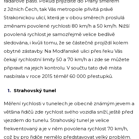
radarové pasti. Pokud přijíždíte do Prahy směrem
z Jižních Čech, tak Vás metropole přivítá právě
Strakonickou ulicí, která je v obou směrech proslulá
změnami povolené rychlosti 80 km/h a 50 km/h. Nižší
povolená rychlost je samozřejmě velice bedlivě
sledována, i kvůli tomu, že se částečně projíždí kolem
obytné zástavby. Na Modřanské ulici přes řeku Vás
čekají rychlostní limity 50 a 70 km/h a i zde se můžete
připravit na jejich kontrolu. V součtu tato dvě místa
nasbírala v roce 2015 téměř 60 000 přestupků.
Strahovský tunel
Měření rychlosti v tunelech je obecně známým jevem a
většina řidičů zde rychlost svého vozidla sníží, ještě před
vjezdem do tunelu. Strahovský tunel je velice
frekventovaný a je v něm povolena rychlost 70 km/h,
což by pro řidiče nemělo představovat velký problém.