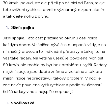
70 km/h, pokud jste ale přijeli po dálnici od Brna, tak je
toto snížení rychlosti prvním významným zpomalením
a tak dejte nohu z plynu.
Jižní spojka
Jižní spojka. Tato část pražského okruhu děsí řidiče
každým dnem. Ve špičce bývá často ucpaná, vždy je na
ní značný provoz a to i nákladní přepravy a čekají tu na
Vás také radary. Na většině úseků je povolená rychlost
80 km/h, ale mohla by být bez problému i vyšší. Radary
na jižní spojce jsou dobře známé a viditelné a tak pro
místní řidiče nepředstavují takový problém. V noci je
zde navíc povolena vyšší rychlost a podle zkušeností
řidičů radary v noci nejspíše nepracují.
Spořilovská