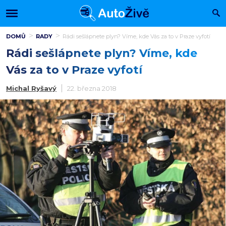
DOMŮ
RADY
Rádi sešlápnete plyn? Víme, kde Vás za to v Praze vyfotí
Rádi sešlápnete plyn? Víme, kde
Vás za to v Praze vyfotí
Michal Ryšavý
22. března 2018