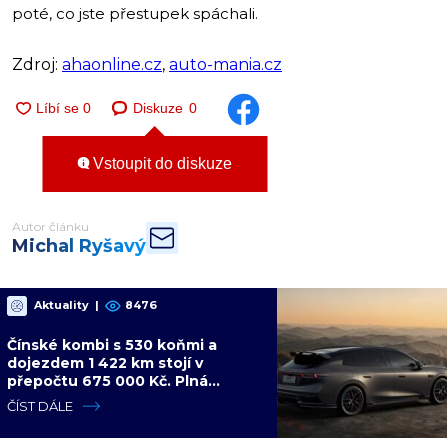
poté, co jste přestupek spáchali.
Zdroj:
ahaonline.cz
,
auto-mania.cz
Diskuze
0
Vstoupit do diskuze
Autor článku
Michal Ryšavý
Aktuality
|
8476
Čínské kombi s 530 koňmi a
dojezdem 1 422 km stojí v
přepočtu 675 000 Kč. Plná
výbava je v ceně, VW a BMW mají
ČÍST DÁLE
problém