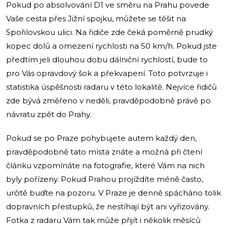
Pokud po absolvování D1 ve směru na Prahu povede
Vaše cesta přes Jižní spojku, můžete se těšit na
Spořilovskou ulici. Na řidiče zde čeká poměrně prudký
kopec dolů a omezení rychlosti na 50 km/h. Pokud jste
předtím jeli dlouhou dobu dálniční rychlostí, bude to
pro Vás opravdový šok a překvapení. Toto potvrzuje i
statistika úspěšnosti radaru v této lokalitě. Nejvíce řidičů
zde bývá změřeno v neděli, pravděpodobně právě po
návratu zpět do Prahy.
Pokud se po Praze pohybujete autem každý den,
pravděpodobně tato místa znáte a možná při čtení
článku vzpomínáte na fotografie, které Vám na nich
byly pořízeny. Pokud Prahou projíždíte méně často,
určitě buďte na pozoru. V Praze je denně spácháno tolik
dopravních přestupků, že nestíhají být ani vyřizovány.
Fotka z radaru Vám tak může přijít i několik měsíců