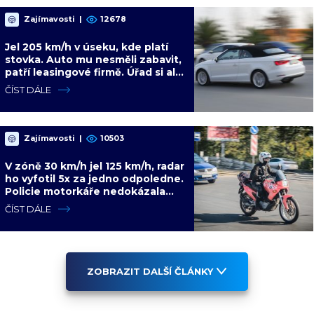
Zajímavosti
|
12678
Jel 205 km/h v úseku, kde platí
stovka. Auto mu nesměli zabavit,
patří leasingové firmě. Úřad si ale
poradil jinak
ČÍST DÁLE
Zajímavosti
|
10503
V zóně 30 km/h jel 125 km/h, radar
ho vyfotil 5x za jedno odpoledne.
Policie motorkáře nedokázala
zastavit
ČÍST DÁLE
ZOBRAZIT DALŠÍ ČLÁNKY