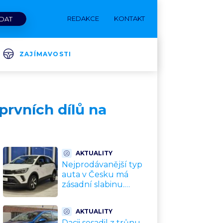
REDAKCE
KONTAKT
ZAJÍMAVOSTI
prvních dílů na
AKTUALITY
Nejprodávanější typ
auta v Česku má
zásadní slabinu.
Crossovery selhávají
přesně tam, kde mají
AKTUALITY
být nejsilnější
Dacii sesadil z trůnu