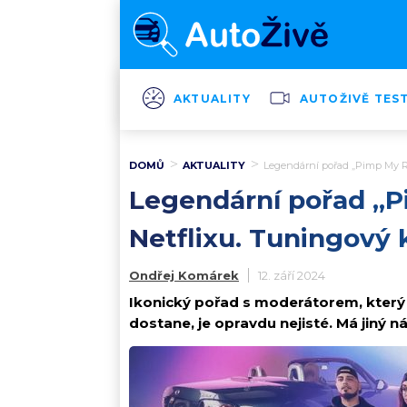
AKTUALITY
AUTOŽIVĚ TES
DOMŮ
AKTUALITY
Legendární pořad „Pimp My Ri
Legendární pořad „Pi
Netflixu. Tuningový 
Ondřej Komárek
12. září 2024
Ikonický pořad s moderátorem, který m
dostane, je opravdu nejisté. Má jiný n