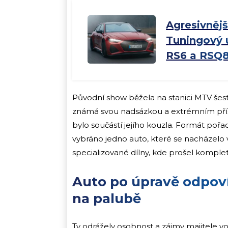
Agresivnějš
Tuningový 
RS6 a RSQ
Původní show běžela na stanici MTV šes
známá svou nadsázkou a extrémním příst
bylo součástí jejího kouzla. Formát pořa
vybráno jedno auto, které se nacházelo 
specializované dílny, kde prošel komple
Auto po úpravě odpoví
na palubě
Ty odrážely osobnost a zájmy majitele vo