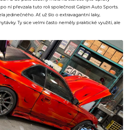
 ní převzala tuto roli společnost Galpin Auto Sports.
a jedinečného. Ať už šlo o extravagantní laky,
ávky. Ty sice velmi často neměly praktické využití, ale