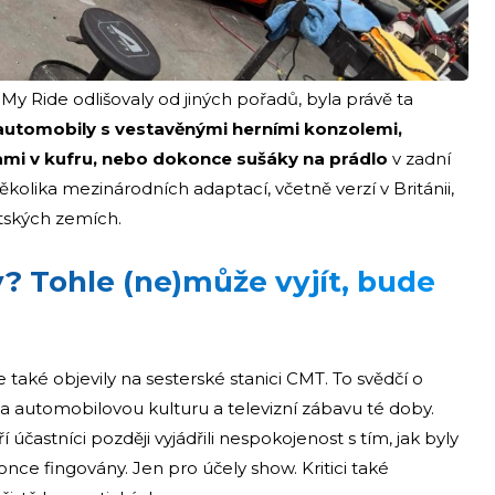
i
y Ride odlišovaly od jiných pořadů, byla právě ta
automobily s vestavěnými herními konzolemi,
ami v kufru, nebo dokonce sušáky na prádlo
v zadní
několika mezinárodních adaptací, včetně verzí v Británii,
altských zemích.
y? Tohle (ne)může vyjít, bude
e také objevily na sesterské stanici CMT. To svědčí o
a automobilovou kulturu a televizní zábavu té doby.
účastníci později vyjádřili nespokojenost s tím, jak byly
e fingovány. Jen pro účely show. Kritici také