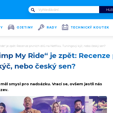
TY
OJETINY
RADY
TECHNICKÝ KOUTEK
de“ je zpět: Recenze prvních dílů na Netflixu. Tuningový kýč, nebo český sen?
mp My Ride“ je zpět: Recenze 
kýč, nebo český sen?
ěl smysl pro nadsázku. Vrací se, ovšem jestli nás
ázev.