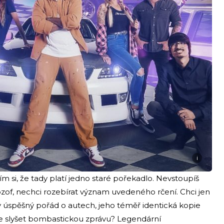
i
 si, že tady platí jedno staré pořekadlo. Nevstoupíš
ozof, nechci rozebírat význam uvedeného rčení. Chci jen
ty úspěšný pořád o autech, jeho téměř identická kopie
te slyšet bombastickou zprávu? Legendární