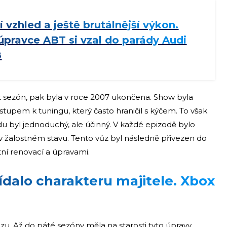
í vzhled a ještě brutálnější výkon.
úpravce ABT si vzal do parády Audi
8
t sezón, pak byla v roce 2007 ukončena. Show byla
upem k tuningu, který často hraničil s kýčem. To však
du byl jednoduchý, ale účinný. V každé epizodě bylo
v žalostném stavu. Tento vůz byl následně přivezen do
tní renovací a úpravami.
dalo charakteru majitele. Xbox
zu. Až do páté sezóny měla na starosti tyto úpravy