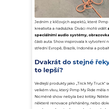
Jedním z klíčových aspektů, které Pimp M
kreativita a nadsázka. Diváci mohli vidět
speciálními audio systémy, obrazovk
části auta. Show inspirovala k vytvoření 
střední Evropě, Brazílii, Indonésii a pob
Dvakrát do stejné řek
to lepší?
Vedlejší produkty jako „Trick My Truck“ s
velkém vlivu, který Pimp My Ride měla n
Nicméně show nebyla bez kritiky. Někteří 
některé renovace přeháněny, nebo dokonc