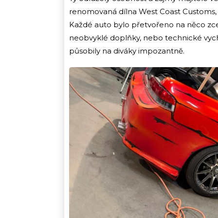
renomovaná dílna West Coast Customs, po
Každé auto bylo přetvořeno na něco zcel
neobvyklé doplňky, nebo technické vychyt
působily na diváky impozantně.