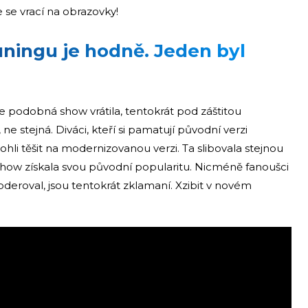
se vrací na obrazovky!
uningu je hodně. Jeden byl
se podobná show vrátila, tentokrát pod záštitou
e stejná. Diváci, kteří si pamatují původní verzi
ohli těšit na modernizovanou verzi. Ta slibovala stejnou
show získala svou původní popularitu. Nicméně fanoušci
deroval, jsou tentokrát zklamaní. Xzibit v novém