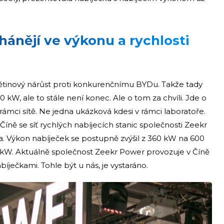
hánějí ve výkonu a rychlosti
ětinový nárůst proti konkurenčnímu BYDu. Takže tady
W, ale to stále není konec. Ale o tom za chvíli. Jde o
v rámci sítě. Ne jedna ukázková kdesi v rámci laboratoře.
Číně se síť rychlých nabíjecích stanic společnosti Zeekr
la. Výkon nabíječek se postupně zvýšil z 360 kW na 600
 kW. Aktuálně společnost Zeekr Power provozuje v Číně
bíječkami. Tohle být u nás, je vystaráno.