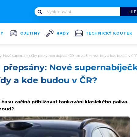
TY
OJETINY
RADY
TECHNICKÝ KOUTEK
y: Nové supernabíječky poskytnou dojezd 400 km za 5 minut. Kdy a kde budou v ČR
ů přepsány: Nové supernabíječ
Kdy a kde budou v ČR?
a času začíná přibližovat tankování klasického paliva.
proud?