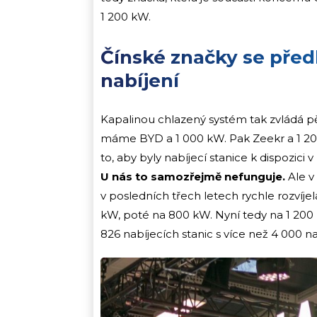
1 200 kW.
Čínské značky se před
nabíjení
Kapalinou chlazený systém tak zvládá p
máme BYD a 1 000 kW. Pak Zeekr a 1 200 k
to, aby byly nabíjecí stanice k dispozici 
U nás to samozřejmě nefunguje.
Ale v 
v posledních třech letech rychle rozvíje
kW, poté na 800 kW. Nyní tedy na 1 200
826 nabíjecích stanic s více než 4 000 na