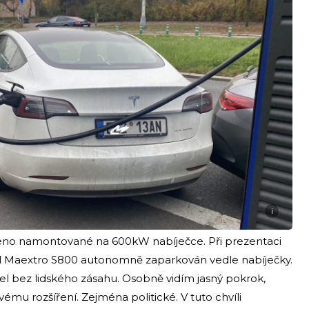
i
meno namontované na 600kW nabíječce. Při prezentaci
l Maextro S800 autonomně zaparkován vedle nabíječky.
el bez lidského zásahu. Osobně vidím jasný pokrok,
ému rozšíření. Zejména politické. V tuto chvíli