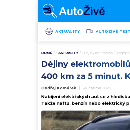
AKTUALITY
AUTOŽIVĚ TES
DOMŮ
AKTUALITY
Dějiny elektromobilů přepsán
Dějiny elektromobil
400 km za 5 minut. 
Ondřej Komárek
24. června 2025
Nabíjení elektrických aut se z hledisk
Takže naftu, benzín nebo elektrický 