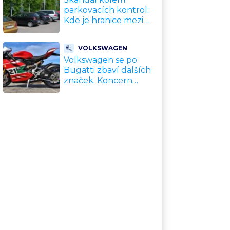
parkovacích kontrol:
Kde je hranice mezi
kávou a úplatkem?
Malé město, malá
VOLKSWAGEN
výhoda, velký
Volkswagen se po
problém
Bugatti zbaví dalších
značek. Koncern
přiznal, že jeho dekády
fungující model je u
konce