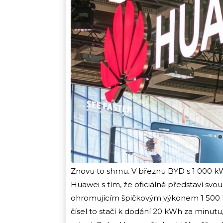
Znovu to shrnu. V březnu BYD s 1 000 kW
Huawei s tím, že oficiálně představí s
ohromujícím špičkovým výkonem 1 500 
čísel to stačí k dodání 20 kWh za minut