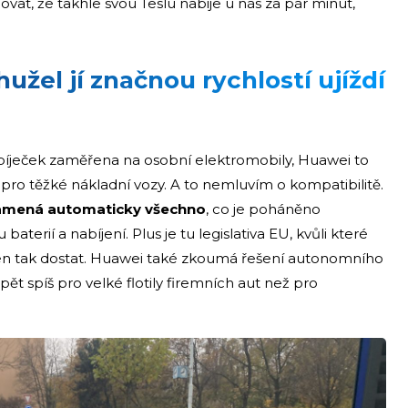
ovat, že takhle svou Teslu nabije u nás za pár minut,
užel jí značnou rychlostí ujíždí
nabíječek zaměřena na osobní elektromobily, Huawei to
ě pro těžké nákladní vozy. A to nemluvím o kompatibilitě.
amená automaticky všechno
, co je poháněno
erií a nabíjení. Plus je tu legislativa EU, kvůli které
jen tak dostat. Huawei také zkoumá řešení autonomního
pět spíš pro velké flotily firemních aut než pro