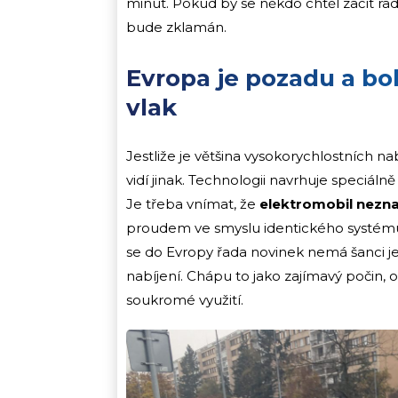
minut. Pokud by se někdo chtěl začít rad
bude zklamán.
Evropa je pozadu a boh
vlak
Jestliže je většina vysokorychlostních 
vidí jinak. Technologii navrhuje speciáln
Je třeba vnímat, že
elektromobil nezn
proudem ve smyslu identického systému bat
se do Evropy řada novinek nemá šanci 
nabíjení. Chápu to jako zajímavý počin, o
soukromé využití.