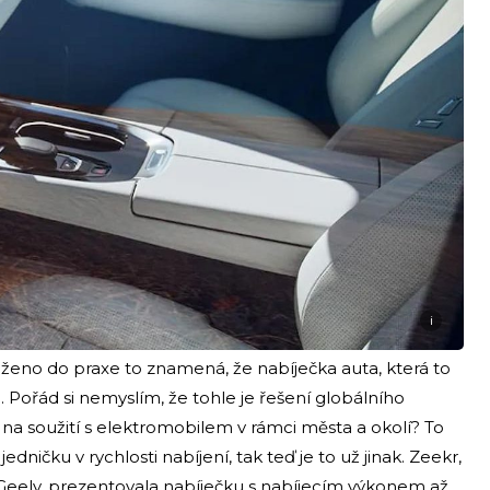
i
ženo do praxe to znamená, že nabíječka auta, která to
 Pořád si nemyslím, že tohle je řešení globálního
 na soužití s elektromobilem v rámci města a okolí? To
dničku v rychlosti nabíjení, tak teď je to už jinak. Zeekr,
 Geely, prezentovala nabíječku s nabíjecím výkonem až