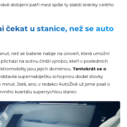
rávě dobíjení patří mezi spíše ty slabší stránky celého
i čekat u stanice, než se auto
minut, než se baterie nabije na úroveň, která umožní
řichází na scénu čínští výrobci, kteří v posledních
lektromobility jsou jejich doménou.
Tentokrát se o
edstavila supernabíječku schopnou dodat stovky
nut. Jistě, ano, v redakci AutoŽivě už jsme psali o
rvního kvartálu superrychlou stanici.