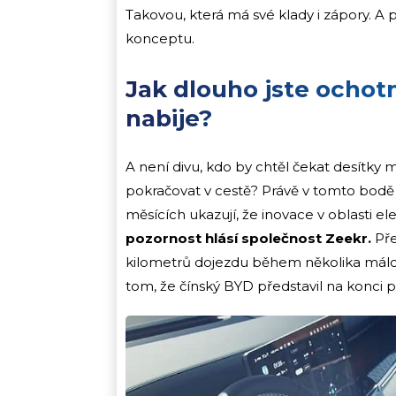
Takovou, která má své klady i zápory. A p
konceptu.
Jak dlouho jste ochotn
nabije?
A není divu, kdo by chtěl čekat desítky 
pokračovat v cestě? Právě v tomto bodě p
měsících ukazují, že inovace v oblasti e
pozornost hlásí společnost Zeekr.
Př
kilometrů dojezdu během několika málo mi
tom, že čínský BYD představil na konci p