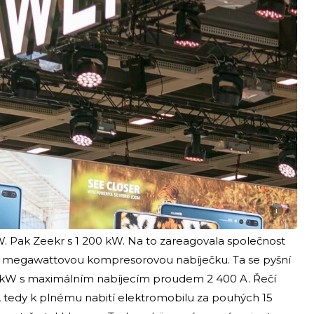
i
. Pak Zeekr s 1 200 kW. Na to zareagovala společnost
vou megawattovou kompresorovou nabíječku. Ta se pyšní
kW s maximálním nabíjecím proudem 2 400 A. Řečí
u, tedy k plnému nabití elektromobilu za pouhých 15