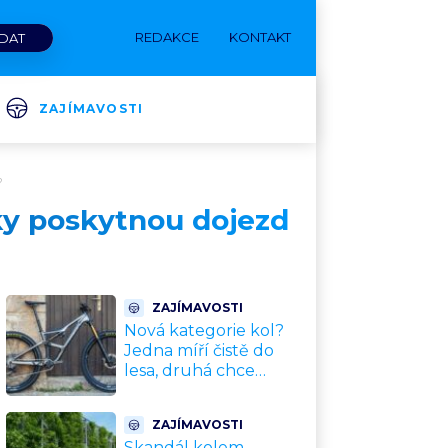
REDAKCE
KONTAKT
ZAJÍMAVOSTI
?
ky poskytnou dojezd
ZAJÍMAVOSTI
Nová kategorie kol?
Jedna míří čistě do
lesa, druhá chce
nahradit dnešní
silničky. Cyklisté mají
ZAJÍMAVOSTI
rozporuplné názory
Skandál kolem