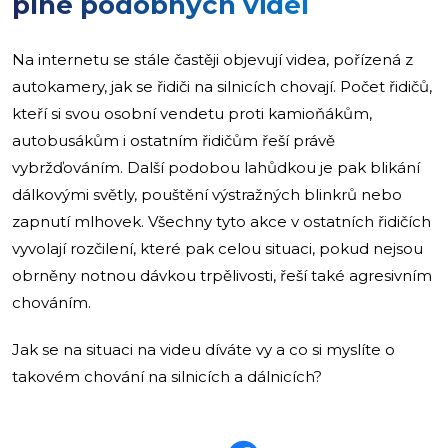
plné podobných videí
Na internetu se stále častěji objevují videa, pořízená z
autokamery, jak se řidiči na silnicích chovají. Počet řidičů,
kteří si svou osobní vendetu proti kamioňákům,
autobusákům i ostatním řidičům řeší právě
vybržďováním. Další podobou lahůdkou je pak blikání
dálkovými světly, pouštění výstražných blinkrů nebo
zapnutí mlhovek. Všechny tyto akce v ostatních řidičích
vyvolají rozčilení, které pak celou situaci, pokud nejsou
obrněny notnou dávkou trpělivosti, řeší také agresivním
chováním.
Jak se na situaci na videu díváte vy a co si myslíte o
takovém chování na silnicích a dálnicích?