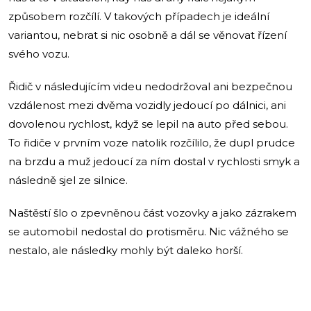
způsobem rozčílí. V takových případech je ideální
variantou, nebrat si nic osobně a dál se věnovat řízení
svého vozu.
Řidič v následujícím videu nedodržoval ani bezpečnou
vzdálenost mezi dvěma vozidly jedoucí po dálnici, ani
dovolenou rychlost, když se lepil na auto před sebou.
To řidiče v prvním voze natolik rozčílilo, že dupl prudce
na brzdu a muž jedoucí za ním dostal v rychlosti smyk a
následně sjel ze silnice.
Naštěstí šlo o zpevněnou část vozovky a jako zázrakem
se automobil nedostal do protisměru. Nic vážného se
nestalo, ale následky mohly být daleko horší.