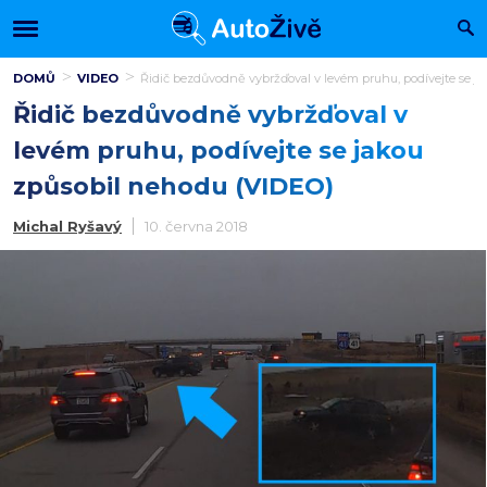
DOMŮ
VIDEO
Řidič bezdůvodně vybržďoval v levém pruhu, podívejte se j
Řidič bezdůvodně vybržďoval v
levém pruhu, podívejte se jakou
způsobil nehodu (VIDEO)
Michal Ryšavý
10. června 2018