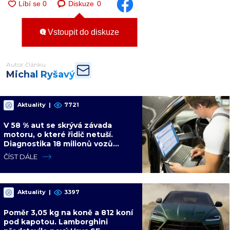
Diskuze
0
Vstoupit do diskuze
Autor článku
Michal Ryšavý
Aktuality
|
7721
V 58 % aut se skrývá závada
motoru, o které řidič netuší.
Diagnostika 18 milionů vozů
ukázala dalších 4 slabých míst
ČÍST DÁLE
Aktuality
|
3397
Poměr 3,05 kg na koně a 812 koní
pod kapotou. Lamborghini