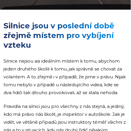
Silnice jsou v poslední době
zřejmě místem pro vybíjení
vzteku
Silnice nejsou asi ideálním místem k tomu, abychom
jeden druhého školili k tomu, jak správně se chovat za
volantem. A to zřejmě i v případě, že jsme v právu. Nijak
tomu nebylo v případě u následujícího videa, kde se
dva řidiči tak dlouho provokovali, až se stala nehoda.
Pravidla na silnici jsou pro všechny z nás stejná, a jediný,
kdo má právo nás školit, je inspektor v autoškole. Jak je
vidět, ve většině případů jsou instruktory téměř všichni z
nás a to v situacích, kdy nás druhý řidič nějakým