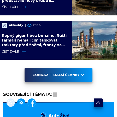
představilo nový Urus SE
Performante s hybridním
ČÍST DÁLE
pohonem
Aktuality
|
7506
Ropný gigant bez benzinu: Ruští
farmáři nemají čím tankovat
traktory před žněmi, fronty na
pumpy trvají i několik dní
ČÍST DÁLE
ZOBRAZIT DALŠÍ ČLÁNKY
SOUVISEJÍCÍ TÉMATA: