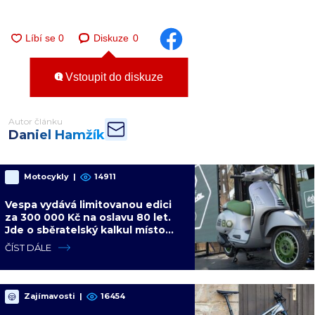
Diskuze
0
Vstoupit do diskuze
Autor článku
Daniel Hamžík
Motocykly
|
14911
Vespa vydává limitovanou edici
za 300 000 Kč na oslavu 80 let.
Jde o sběratelský kalkul místo
jízdního upgradu
ČÍST DÁLE
Zajímavosti
|
16454