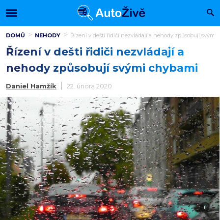
DOMŮ
NEHODY
Řízení v dešti řidiči nezvládají a nehody způsobují svým
Řízení v dešti řidiči nezvládají a
nehody způsobují svými chybami
Daniel Hamžík
22. února 2020
i