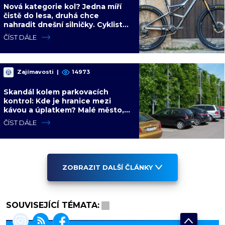
Nová kategorie kol? Jedna míří
čistě do lesa, druhá chce
nahradit dnešní silničky. Cyklisté
mají rozporuplné názory
ČÍST DÁLE
Zajímavosti
|
14973
Skandál kolem parkovacích
kontrol: Kde je hranice mezi
kávou a úplatkem? Malé město,
malá výhoda, velký problém
ČÍST DÁLE
ZOBRAZIT DALŠÍ ČLÁNKY
SOUVISEJÍCÍ TÉMATA: