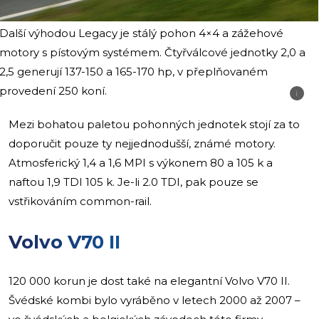
Další výhodou Legacy je stálý pohon 4×4 a zážehové
motory s pístovým systémem. Čtyřválcové jednotky 2,0 a
2,5 generují 137-150 a 165-170 hp, v přeplňovaném
provedení 250 koní.
i
Mezi bohatou paletou pohonných jednotek stojí za to
doporučit pouze ty nejjednodušší, známé motory.
Atmosferický 1,4 a 1,6 MPI s výkonem 80 a 105 k a
naftou 1,9 TDI 105 k. Je-li 2.0 TDI, pak pouze se
vstřikováním common-rail.
Volvo V70 II
120 000 korun je dost také na elegantní Volvo V70 II.
Švédské kombi bylo vyráběno v letech 2000 až 2007 –