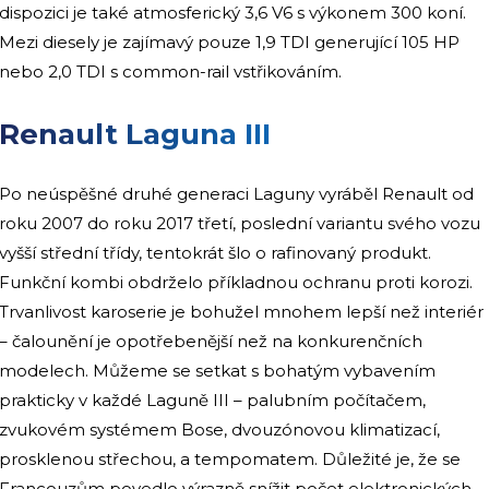
dispozici je také atmosferický 3,6 V6 s výkonem 300 koní.
Mezi diesely je zajímavý pouze 1,9 TDI generující 105 HP
nebo 2,0 TDI s common-rail vstřikováním.
Renault Laguna III
Po neúspěšné druhé generaci Laguny vyráběl Renault od
roku 2007 do roku 2017 třetí, poslední variantu svého vozu
vyšší střední třídy, tentokrát šlo o rafinovaný produkt.
Funkční kombi obdrželo příkladnou ochranu proti korozi.
Trvanlivost karoserie je bohužel mnohem lepší než interiér
– čalounění je opotřebenější než na konkurenčních
modelech. Můžeme se setkat s bohatým vybavením
prakticky v každé Laguně III – palubním počítačem,
zvukovém systémem Bose, dvouzónovou klimatizací,
prosklenou střechou, a tempomatem. Důležité je, že se
Francouzům povedlo výrazně snížit počet elektronických