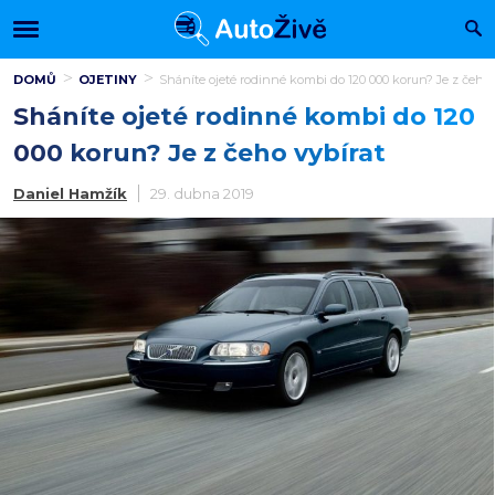
DOMŮ
OJETINY
Sháníte ojeté rodinné kombi do 120 000 korun? Je z čeho 
Sháníte ojeté rodinné kombi do 120
000 korun? Je z čeho vybírat
Daniel Hamžík
29. dubna 2019