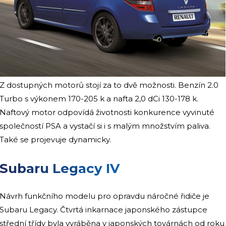
Z dostupných motorů stojí za to dvě možnosti. Benzín 2.0
Turbo s výkonem 170-205 k a nafta 2,0 dCi 130-178 k.
Naftový motor odpovídá životnosti konkurence vyvinuté
společností PSA a vystačí si i s malým množstvím paliva.
Také se projevuje dynamicky.
Subaru Legacy IV
Návrh funkčního modelu pro opravdu náročné řidiče je
Subaru Legacy. Čtvrtá inkarnace japonského zástupce
střední třídy byla vyráběna v japonských továrnách od roku