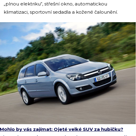
„plnou elektriku“, střešní okno, automatickou
klimatizaci, sportovní sedadla a kožené čalounění.
Mohlo by vás zajímat: Ojeté velké SUV za hubičku?