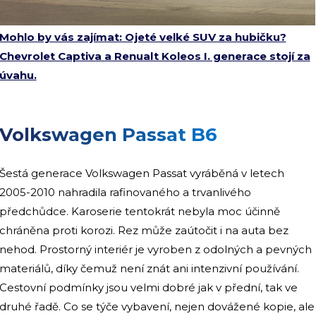
Mohlo by vás zajímat: Ojeté velké SUV za hubičku?
Chevrolet Captiva a Renualt Koleos I. generace stojí za
úvahu.
Volkswagen Passat B6
Šestá generace Volkswagen Passat vyráběná v letech
2005-2010 nahradila rafinovaného a trvanlivého
předchůdce. Karoserie tentokrát nebyla moc účinně
chráněna proti korozi. Rez může zaútočit i na auta bez
nehod. Prostorný interiér je vyroben z odolných a pevných
materiálů, díky čemuž není znát ani intenzivní používání.
Cestovní podmínky jsou velmi dobré jak v přední, tak ve
druhé řadě. Co se týče vybavení, nejen dovážené kopie, ale