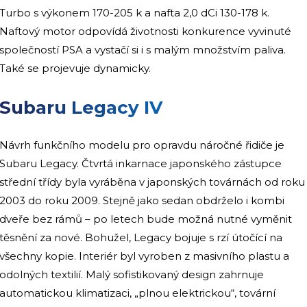
Turbo s výkonem 170-205 k a nafta 2,0 dCi 130-178 k.
Naftový motor odpovídá životnosti konkurence vyvinuté
společností PSA a vystačí si i s malým množstvím paliva.
Také se projevuje dynamicky.
Subaru Legacy IV
Návrh funkčního modelu pro opravdu náročné řidiče je
Subaru Legacy. Čtvrtá inkarnace japonského zástupce
střední třídy byla vyráběna v japonských továrnách od roku
2003 do roku 2009. Stejně jako sedan obdrželo i kombi
dveře bez rámů – po letech bude možná nutné vyměnit
těsnění za nové. Bohužel, Legacy bojuje s rzí útočící na
všechny kopie. Interiér byl vyroben z masivního plastu a
odolných textilií. Malý sofistikovaný design zahrnuje
automatickou klimatizaci, „plnou elektrickou“, tovární