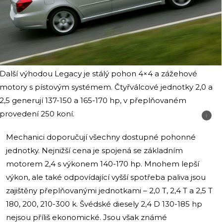
Další výhodou Legacy je stálý pohon 4×4 a zážehové
motory s pístovým systémem. Čtyřválcové jednotky 2,0 a
2,5 generují 137-150 a 165-170 hp, v přeplňovaném
provedení 250 koní.
i
Mechanici doporučují všechny dostupné pohonné
jednotky. Nejnižší cena je spojená se základním
motorem 2,4 s výkonem 140-170 hp. Mnohem lepší
výkon, ale také odpovídající vyšší spotřeba paliva jsou
zajištěny přeplňovanými jednotkami – 2,0 T, 2,4 T a 2,5 T
180, 200, 210-300 k. Švédské diesely 2,4 D 130-185 hp
nejsou příliš ekonomické. Jsou však známé