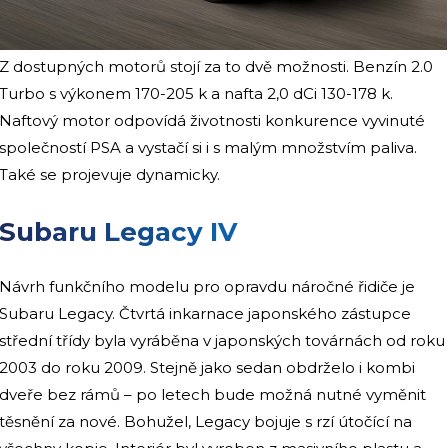
Z dostupných motorů stojí za to dvě možnosti. Benzín 2.0
Turbo s výkonem 170-205 k a nafta 2,0 dCi 130-178 k.
Naftový motor odpovídá životnosti konkurence vyvinuté
společností PSA a vystačí si i s malým množstvím paliva.
Také se projevuje dynamicky.
Subaru Legacy IV
Návrh funkčního modelu pro opravdu náročné řidiče je
Subaru Legacy. Čtvrtá inkarnace japonského zástupce
střední třídy byla vyráběna v japonských továrnách od roku
2003 do roku 2009. Stejně jako sedan obdrželo i kombi
dveře bez rámů – po letech bude možná nutné vyměnit
těsnění za nové. Bohužel, Legacy bojuje s rzí útočící na