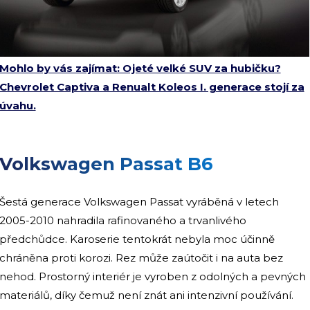
Mohlo by vás zajímat: Ojeté velké SUV za hubičku?
Chevrolet Captiva a Renualt Koleos I. generace stojí za
úvahu.
Volkswagen Passat B6
Šestá generace Volkswagen Passat vyráběná v letech
2005-2010 nahradila rafinovaného a trvanlivého
předchůdce. Karoserie tentokrát nebyla moc účinně
chráněna proti korozi. Rez může zaútočit i na auta bez
nehod. Prostorný interiér je vyroben z odolných a pevných
materiálů, díky čemuž není znát ani intenzivní používání.