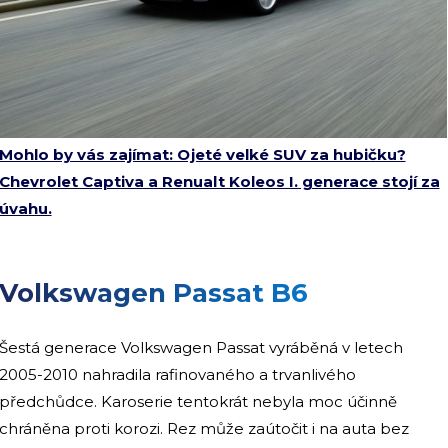
Mohlo by vás zajímat: Ojeté velké SUV za hubičku?
Chevrolet Captiva a Renualt Koleos I. generace stojí za
úvahu.
Volkswagen Passat B6
Šestá generace Volkswagen Passat vyráběná v letech
2005-2010 nahradila rafinovaného a trvanlivého
předchůdce. Karoserie tentokrát nebyla moc účinně
chráněna proti korozi. Rez může zaútočit i na auta bez