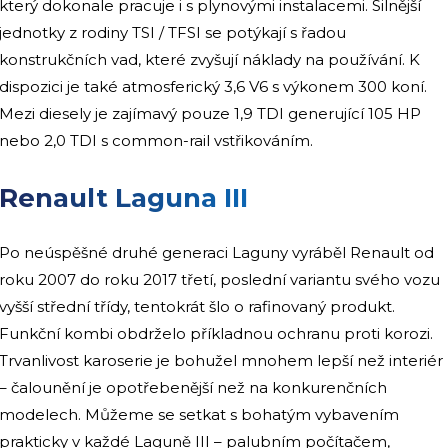
který dokonale pracuje i s plynovými instalacemi. Silnější
jednotky z rodiny TSI / TFSI se potýkají s řadou
konstrukčních vad, které zvyšují náklady na používání. K
dispozici je také atmosferický 3,6 V6 s výkonem 300 koní.
Mezi diesely je zajímavý pouze 1,9 TDI generující 105 HP
nebo 2,0 TDI s common-rail vstřikováním.
Renault Laguna III
Po neúspěšné druhé generaci Laguny vyráběl Renault od
roku 2007 do roku 2017 třetí, poslední variantu svého vozu
vyšší střední třídy, tentokrát šlo o rafinovaný produkt.
Funkční kombi obdrželo příkladnou ochranu proti korozi.
Trvanlivost karoserie je bohužel mnohem lepší než interiér
– čalounění je opotřebenější než na konkurenčních
modelech. Můžeme se setkat s bohatým vybavením
prakticky v každé Laguně III – palubním počítačem,