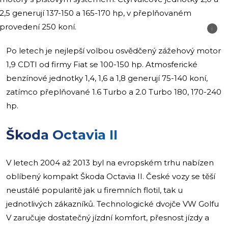
2,5 generují 137-150 a 165-170 hp, v přeplňovaném
provedení 250 koní.
i
Po letech je nejlepší volbou osvědčený zážehový motor
1,9 CDTI od firmy Fiat se 100-150 hp. Atmosferické
benzínové jednotky 1,4, 1,6 a 1,8 generují 75-140 koní,
zatímco přeplňované 1.6 Turbo a 2.0 Turbo 180, 170-240
hp.
Škoda Octavia II
V letech 2004 až 2013 byl na evropském trhu nabízen
oblíbený kompakt Škoda Octavia II. České vozy se těší
neustálé popularitě jak u firemních flotil, tak u
jednotlivých zákazníků. Technologické dvojče VW Golfu
V zaručuje dostatečný jízdní komfort, přesnost jízdy a