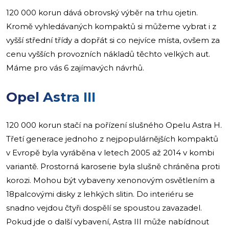
120 000 korun dává obrovský výběr na trhu ojetin.
Kromě vyhledávaných kompaktů si můžeme vybrat i z
vyšší střední třídy a dopřát si co nejvíce místa, ovšem za
cenu vyšších provozních nákladů těchto velkých aut.
Máme pro vás 6 zajímavých návrhů.
Opel Astra III
120 000 korun stačí na pořízení slušného Opelu Astra H.
Třetí generace jednoho z nejpopulárnějších kompaktů
v Evropě byla vyráběna v letech 2005 až 2014 v kombi
variantě. Prostorná karoserie byla slušně chráněna proti
korozi. Mohou být vybaveny xenonovým osvětlením a
18palcovými disky z lehkých slitin. Do interiéru se
snadno vejdou čtyři dospělí se spoustou zavazadel.
Pokud jde o další vybavení, Astra III může nabídnout