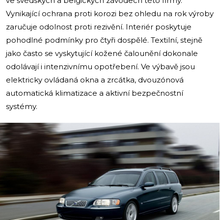
ve švédských a belgických závodech této firmy.
Vynikající ochrana proti korozi bez ohledu na rok výroby
zaručuje odolnost proti rezivění. Interiér poskytuje
pohodlné podmínky pro čtyři dospělé. Textilní, stejně
jako často se vyskytující kožené čalounění dokonale
odolávají i intenzivnímu opotřebení. Ve výbavě jsou
elektricky ovládaná okna a zrcátka, dvouzónová
automatická klimatizace a aktivní bezpečnostní
systémy.