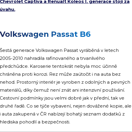
Chevrolet Captiva a Renualt Koleos I. generace stojí za
úvahu.
Volkswagen Passat B6
Šestá generace Volkswagen Passat vyráběná v letech
2005-2010 nahradila rafinovaného a trvanlivého
předchůdce. Karoserie tentokrát nebyla moc účinně
chráněna proti korozi. Rez může zaútočit i na auta bez
nehod. Prostorný interiér je vyroben z odolných a pevných
materiálů, díky čemuž není znát ani intenzivní používání.
Cestovní podmínky jsou velmi dobré jak v přední, tak ve
druhé řadě. Co se týče vybavení, nejen dovážené kopie, ale
i auta zakupená v ČR nabízejí bohatý seznam dodatků z
hlediska pohodlí a bezpečnosti.