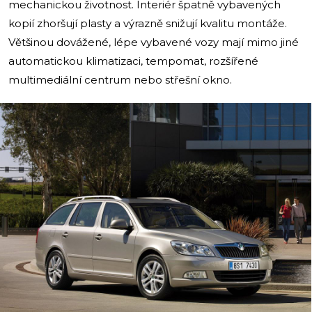
mechanickou životnost. Interiér špatně vybavených
kopií zhoršují plasty a výrazně snižují kvalitu montáže.
Většinou dovážené, lépe vybavené vozy mají mimo jiné
automatickou klimatizaci, tempomat, rozšířené
multimediální centrum nebo střešní okno.