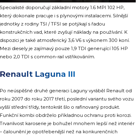
Specialisté doporučují základní motory 1.6 MPI 102 HP,
který dokonale pracuje i s plynovými instalacemi. Silnější
jednotky z rodiny TSI / TFSI se potýkají s řadou
konstrukčních vad, které zvyšují náklady na používání. K
dispozici je také atmosferický 3,6 V6 s výkonem 300 koní.
Mezi diesely je zajímavý pouze 1,9 TDI generující 105 HP
nebo 2,0 TDI s common-rail vstřikováním.
Renault Laguna III
Po neúspěšné druhé generaci Laguny vyráběl Renault od
roku 2007 do roku 2017 třetí, poslední variantu svého vozu
vyšší střední třídy, tentokrát šlo o rafinovaný produkt.
Funkční kombi obdrželo příkladnou ochranu proti korozi.
Trvanlivost karoserie je bohužel mnohem lepší než interiér
– čalounění je opotřebenější než na konkurenčních