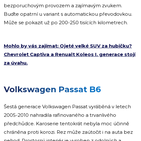
bezporuchovým provozem a zajímavým zvukem.
Buďte opatrní u variant s automatickou převodovkou.
Může se pokazit už po 200-250 tisících kilometrech.
Mohlo by vás zajímat: Ojeté velké SUV za hubičku?
Chevrolet Captiva a Renualt Koleos I. generace stojí
za úvahu.
Volkswagen Passat B6
Šestá generace Volkswagen Passat vyráběná v letech
2005-2010 nahradila rafinovaného a trvanlivého
předchůdce. Karoserie tentokrát nebyla moc účinně
chráněna proti korozi. Rez může zaútočit i na auta bez
nehod. Prostorný interiér je vyroben z odolných a