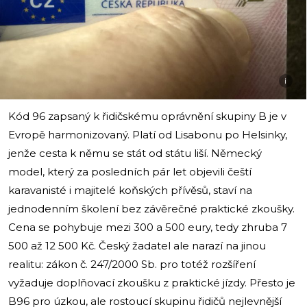
i
Kód 96 zapsaný k řidičskému oprávnění skupiny B je v
Evropě harmonizovaný. Platí od Lisabonu po Helsinky,
jenže cesta k němu se stát od státu liší. Německý
model, který za posledních pár let objevili čeští
karavanisté i majitelé koňských přívěsů, staví na
jednodenním školení bez závěrečné praktické zkoušky.
Cena se pohybuje mezi 300 a 500 eury, tedy zhruba 7
500 až 12 500 Kč. Český žadatel ale narazí na jinou
realitu: zákon č. 247/2000 Sb. pro totéž rozšíření
vyžaduje doplňovací zkoušku z praktické jízdy. Přesto je
B96 pro úzkou, ale rostoucí skupinu řidičů nejlevnější