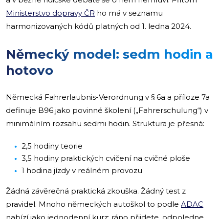
Ministerstvo dopravy ČR
ho má v seznamu
harmonizovaných kódů platných od 1. ledna 2024.
Německý model: sedm hodin a
hotovo
Německá Fahrerlaubnis-Verordnung v § 6a a příloze 7a
definuje B96 jako povinné školení („Fahrerschulung“) v
minimálním rozsahu sedmi hodin. Struktura je přesná:
2,5 hodiny teorie
3,5 hodiny praktických cvičení na cvičné ploše
1 hodina jízdy v reálném provozu
Žádná závěrečná praktická zkouška. Žádný test z
pravidel. Mnoho německých autoškol to podle
ADAC
nabízí jako jednodenní kurz: ráno přijdete, odpoledne