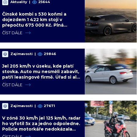
Aktuality
|
25644
Čínské kombi s 530 koňmi a
dojezdem 1 422 km stojí v
přepočtu 675 000 Kč. Plná
výbava je v ceně, VW a BMW mají
ČÍST DÁLE
problém
Zajímavosti
|
29846
Jel 205 km/h v úseku, kde platí
stovka. Auto mu nesměli zabavit,
patří leasingové firmě. Úřad si ale
poradil jinak
ČÍST DÁLE
Zajímavosti
|
27671
V zóně 30 km/h jel 125 km/h, radar
ho vyfotil 5x za jedno odpoledne.
Policie motorkáře nedokázala
zastavit
ČÍST DÁLE