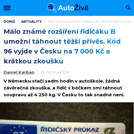
DOMŮ
AKTUALITY
Málo známé rozšíření řidičáku B umožní táhnout těžší
Málo známé rozšíření řidičáku B
umožní táhnout těžší přívěs. Kód
96 vyjde v Česku na 7 000 Kč a
krátkou zkoušku
Daniel Karban
15. června 2026
V Německu stačí sedm hodin v autoškole, žádná
závěrečná zkouška, a řidič s béčkem smí táhnout
soupravu až 4 250 kg. V Česku to tak snadné není.