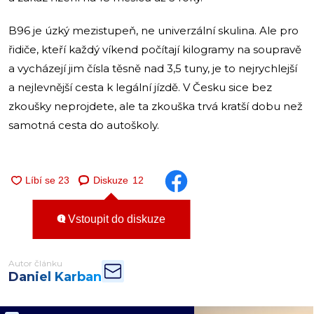
B96 je úzký mezistupeň, ne univerzální skulina. Ale pro
řidiče, kteří každý víkend počítají kilogramy na soupravě
a vycházejí jim čísla těsně nad 3,5 tuny, je to nejrychlejší
a nejlevnější cesta k legální jízdě. V Česku sice bez
zkoušky neprojdete, ale ta zkouška trvá kratší dobu než
samotná cesta do autoškoly.
Diskuze
12
Vstoupit do diskuze
Autor článku
Daniel Karban