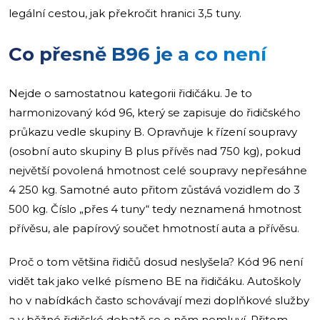
legální cestou, jak překročit hranici 3,5 tuny.
Co přesně B96 je a co není
Nejde o samostatnou kategorii řidičáku. Je to
harmonizovaný kód 96, který se zapisuje do řidičského
průkazu vedle skupiny B. Opravňuje k řízení soupravy
(osobní auto skupiny B plus přívěs nad 750 kg), pokud
největší povolená hmotnost celé soupravy nepřesáhne
4 250 kg. Samotné auto přitom zůstává vozidlem do 3
500 kg. Číslo „přes 4 tuny“ tedy neznamená hmotnost
přívěsu, ale papírový součet hmotností auta a přívěsu.
Proč o tom většina řidičů dosud neslyšela? Kód 96 není
vidět tak jako velké písmeno BE na řidičáku. Autoškoly
ho v nabídkách často schovávají mezi doplňkové služby
a v běžné řidičské debatě se o něm nemluví. Přitom