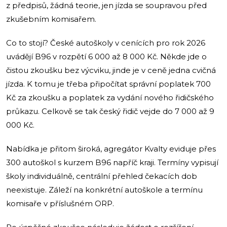
z předpisů, žádná teorie, jen jízda se soupravou před
zkušebním komisařem.
Co to stojí? České autoškoly v cenících pro rok 2026
uvádějí B96 v rozpětí 6 000 až 8 000 Kč. Někde jde o
čistou zkoušku bez výcviku, jinde je v ceně jedna cvičná
jízda. K tomu je třeba připočítat správní poplatek 700
Kč za zkoušku a poplatek za vydání nového řidičského
průkazu. Celkově se tak český řidič vejde do 7 000 až 9
000 Kč.
Nabídka je přitom široká, agregátor Kvalty eviduje přes
300 autoškol s kurzem B96 napříč kraji. Termíny vypisují
školy individuálně, centrální přehled čekacích dob
neexistuje. Záleží na konkrétní autoškole a termínu
komisaře v příslušném ORP.