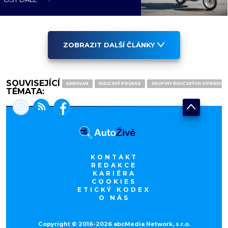
ZOBRAZIT DALŠÍ ČLÁNKY
SOUVISEJÍCÍ
KARAVAN
ŘIDIČSKÝ PRŮKAZ
SKUPINY ŘIDIČSKÝCH OPRÁVNĚN
TÉMATA:
KONTAKT
REDAKCE
KARIÉRA
COOKIES
ETICKÝ KODEX
O NÁS
Copyright © 2016-2026 abcMedia Network, s.r.o.