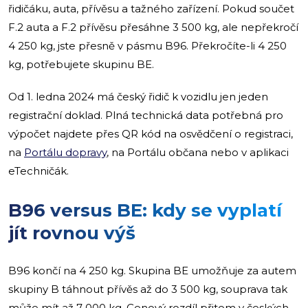
řidičáku, auta, přívěsu a tažného zařízení. Pokud součet
F.2 auta a F.2 přívěsu přesáhne 3 500 kg, ale nepřekročí
4 250 kg, jste přesně v pásmu B96. Překročíte-li 4 250
kg, potřebujete skupinu BE.
Od 1. ledna 2024 má český řidič k vozidlu jen jeden
registrační doklad. Plná technická data potřebná pro
výpočet najdete přes QR kód na osvědčení o registraci,
na
Portálu dopravy
, na Portálu občana nebo v aplikaci
eTechničák.
B96 versus BE: kdy se vyplatí
jít rovnou výš
B96 končí na 4 250 kg. Skupina BE umožňuje za autem
skupiny B táhnout přívěs až do 3 500 kg, souprava tak
může mít až 7 000 kg. Cenový rozdíl přitom v českých