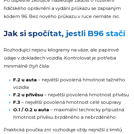
Po úspěšné zkoušce následuje žádost o rozšíření
řidičského oprávnění a vydání průkazu se zapsaným
kódem 96. Bez nového průkazu v ruce nemáte nic.
Jak si spočítat, jestli B96 stačí
Rozhodující nejsou kilogramy na váze, ale papírové
údaje v dokladech vozidla. Kontrolovat je potřeba
minimálně čtyři čísla:
F.2 u auta
– největší povolená hmotnost tažného
vozidla
F.2 u přívěsu
– největší povolená hmotnost přívěsu
F.3
– největší povolená hmotnost celé soupravy
O.1 / O.2 u auta
– maximální technicky přípustná
hmotnost přívěsu brzděného a nebrzděného
Praktická poučka zní: rozhoduje vždy nejnižší z limitů