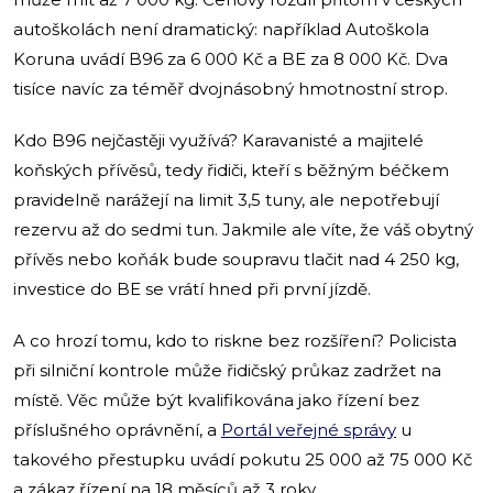
autoškolách není dramatický: například Autoškola
Koruna uvádí B96 za 6 000 Kč a BE za 8 000 Kč. Dva
tisíce navíc za téměř dvojnásobný hmotnostní strop.
Kdo B96 nejčastěji využívá? Karavanisté a majitelé
koňských přívěsů, tedy řidiči, kteří s běžným béčkem
pravidelně narážejí na limit 3,5 tuny, ale nepotřebují
rezervu až do sedmi tun. Jakmile ale víte, že váš obytný
přívěs nebo koňák bude soupravu tlačit nad 4 250 kg,
investice do BE se vrátí hned při první jízdě.
A co hrozí tomu, kdo to riskne bez rozšíření? Policista
při silniční kontrole může řidičský průkaz zadržet na
místě. Věc může být kvalifikována jako řízení bez
příslušného oprávnění, a
Portál veřejné správy
u
takového přestupku uvádí pokutu 25 000 až 75 000 Kč
a zákaz řízení na 18 měsíců až 3 roky.