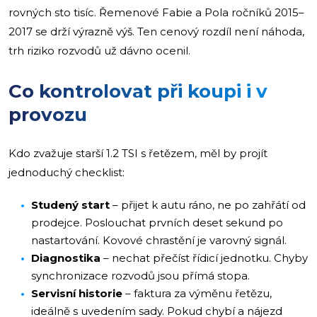
rovných sto tisíc. Řemenové Fabie a Pola ročníků 2015–
2017 se drží výrazně výš. Ten cenový rozdíl není náhoda,
trh riziko rozvodů už dávno ocenil.
Co kontrolovat při koupi i v
provozu
Kdo zvažuje starší 1.2 TSI s řetězem, měl by projít
jednoduchý checklist:
Studený start
– přijet k autu ráno, ne po zahřátí od
prodejce. Poslouchat prvních deset sekund po
nastartování. Kovové chrastění je varovný signál.
Diagnostika
– nechat přečíst řídicí jednotku. Chyby
synchronizace rozvodů jsou přímá stopa.
Servisní historie
– faktura za výměnu řetězu,
ideálně s uvedením sady. Pokud chybí a nájezd