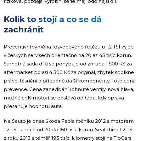
rizikové, pozdější výrobní série mají odolnější díl.
Kolik to stojí a co se dá
zachránit
Preventivní výměna rozvodového řetězu u 1.2 TSI vyjde
v českých servisech orientačně na 20 až 45 tisíc korun.
Samotná sada dílů se pohybuje od zhruba 1 500 Kč za
aftermarket po asi 4 300 Kč za originál, zbytek spolkne
práce, těsnění a případné další komponenty. To je cena
prevence. Cena zanedbání (ohnuté ventily, nová hlava,
možná celý motor) se dostává do řádu, kdy oprava
přesahuje hodnotu auta.
Na Sauto je dnes Škoda Fabia ročníku 2012 s motorem
1.2 TSI k mání od 70 do 160 tisíc korun. Seat Ibiza 1.2 TSI
z roku 2013 s téměř 193 tisíci kilometry stojí na TipCars