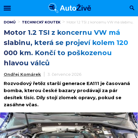
DOMŮ
TECHNICKÝ KOUTEK
Motor 1.2 TSI z koncernu VW má slabinu, kt
Motor 1.2 TSI z koncernu VW má
slabinu, která se projeví kolem 120
000 km. Končí to poškozenou
hlavou válců
Ondřej Komárek
3. července 2026
Rozvodový řetěz starší generace EA111 je časovaná
bomba, kterou české bazary prodávají za pár
desítek tisíc. Díly stojí zlomek opravy, pokud se
zasáhne včas.