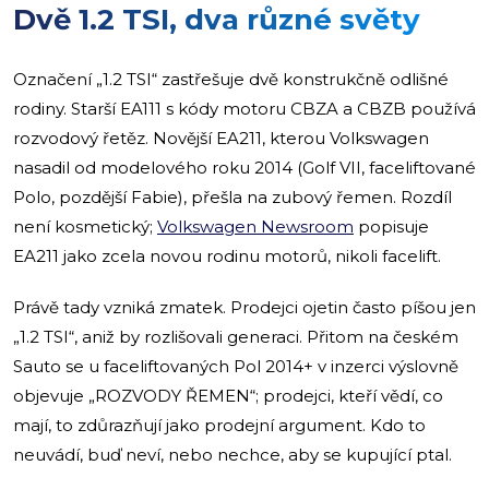
Dvě 1.2 TSI, dva různé světy
Označení „1.2 TSI“ zastřešuje dvě konstrukčně odlišné
rodiny. Starší EA111 s kódy motoru CBZA a CBZB používá
rozvodový řetěz. Novější EA211, kterou Volkswagen
nasadil od modelového roku 2014 (Golf VII, faceliftované
Polo, pozdější Fabie), přešla na zubový řemen. Rozdíl
není kosmetický;
Volkswagen Newsroom
popisuje
EA211 jako zcela novou rodinu motorů, nikoli facelift.
Právě tady vzniká zmatek. Prodejci ojetin často píšou jen
„1.2 TSI“, aniž by rozlišovali generaci. Přitom na českém
Sauto se u faceliftovaných Pol 2014+ v inzerci výslovně
objevuje „ROZVODY ŘEMEN“; prodejci, kteří vědí, co
mají, to zdůrazňují jako prodejní argument. Kdo to
neuvádí, buď neví, nebo nechce, aby se kupující ptal.