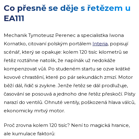
Co přesně se děje s řetězem u
EA111
Mechanik Tymoteusz Perenec a specialistka Iwona
Kornatko, citovaní polským portálem
Interia
, popisují
scénář, který se opakuje: kolem 120 tisíc kilometrů se
řetěz roztáhne natolik, že napínák už nedokáže
kompenzovat vůli. Po studeném startu se ozve krátké
kovové chrastění, které po pár sekundách zmizí. Motor
běží dál, řidič si zvykne. Jenže řetěz se dál prodlužuje,
časování se posouvá a jednoho dne řetěz přeskočí. Písty
narazí do ventilů. Ohnuté ventily, poškozená hlava válců,
ekonomicky mrtvý motor.
Proč zrovna kolem 120 tisíc? Není to magická hranice,
ale kumulace faktorů: