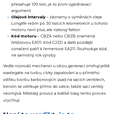
přesahuje 100 tisíc, je to první vyjednávací
argument.
Olejové intervaly
– záznamy o výměnách oleje.
Longlife režim po 30 tisících kilometrech u tohoto
motoru není plus, ale rizikový faktor.
Kód motoru
– CBZA nebo CBZB znamená
řetězovou EA111. Kód CJZD a další pozdější
označení patří k řemenové EA211. Rozhoduje kód,
ne samotný rok výroby.
Vedle rozvodů mechanici u obou generací zmiňují ještě
wastegate na turbu, cívky zapalování a u přímého
vstřiku tvorbu karbonových úsad na sacích ventilech,
benzín se vstřikuje přímo do válce, takže sací ventily
neomývá. Městský provoz a krátké trasy tento proces
urychlují.