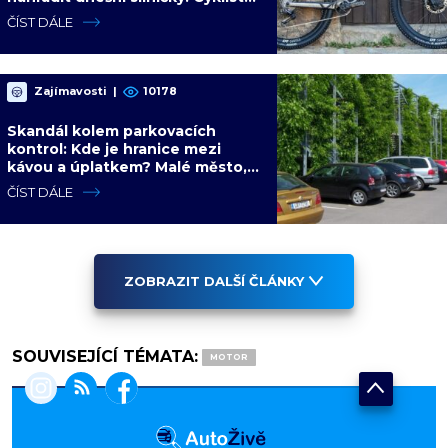
mají rozporuplné názory
ČÍST DÁLE
Zajímavosti
|
10178
Skandál kolem parkovacích
kontrol: Kde je hranice mezi
kávou a úplatkem? Malé město,
malá výhoda, velký problém
ČÍST DÁLE
ZOBRAZIT DALŠÍ ČLÁNKY
SOUVISEJÍCÍ TÉMATA:
MOTOR