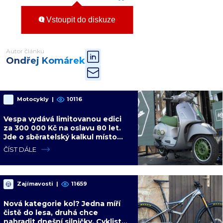
Vstoupit do diskuze
Autor článku
Ondřej Komárek
Motocykly
|
10116
Vespa vydává limitovanou edici
za 300 000 Kč na oslavu 80 let.
Jde o sběratelský kalkul místo
jízdního upgradu
ČÍST DÁLE
Zajímavosti
|
11659
Nová kategorie kol? Jedna míří
čistě do lesa, druhá chce
nahradit dnešní silničky. Cyklisté