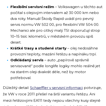
Flexibilní servisní režim
– Volkswagen u těchto aut
počítal s olejovým intervalem až 30 000 km nebo
dva roky. Manuál Škody Rapid uvádí pro pevný
servis normu VW 502 00, pro flexibilní VW 504 00.
Mechanici ale pro citlivý malý TSI doporučují strop
10–15 tisíc kilometrů, v městském provozu spíš
deset.
Krátké trasy a studené starty
– olej nedosáhne
provozní teploty, mazání řetězu a napínáku trpí.
Odkládaný servis
– auto „papírově správně
servisované“ podle longlife logiky mohlo reálně jet
na starém oleji dvakrát déle, než by motor
potřeboval.
Důležitý detail:
Schaeffler v servisní informaci
potvrzuje,
že VW v roce 2011 přešel na širší variantu řetězu. Ani
mezi řetězovými EA111 tedy nejsou všechny kusy stejně