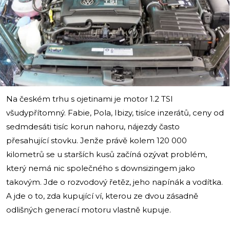
i
Na českém trhu s ojetinami je motor 1.2 TSI
všudypřítomný. Fabie, Pola, Ibizy, tisíce inzerátů, ceny od
sedmdesáti tisíc korun nahoru, nájezdy často
přesahující stovku. Jenže právě kolem 120 000
kilometrů se u starších kusů začíná ozývat problém,
který nemá nic společného s downsizingem jako
takovým. Jde o rozvodový řetěz, jeho napínák a vodítka.
A jde o to, zda kupující ví, kterou ze dvou zásadně
odlišných generací motoru vlastně kupuje.