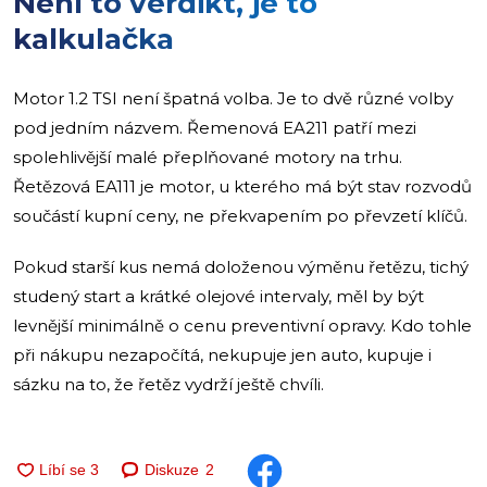
Není to verdikt, je to
kalkulačka
Motor 1.2 TSI není špatná volba. Je to dvě různé volby
pod jedním názvem. Řemenová EA211 patří mezi
spolehlivější malé přeplňované motory na trhu.
Řetězová EA111 je motor, u kterého má být stav rozvodů
součástí kupní ceny, ne překvapením po převzetí klíčů.
Pokud starší kus nemá doloženou výměnu řetězu, tichý
studený start a krátké olejové intervaly, měl by být
levnější minimálně o cenu preventivní opravy. Kdo tohle
při nákupu nezapočítá, nekupuje jen auto, kupuje i
sázku na to, že řetěz vydrží ještě chvíli.
Diskuze
2