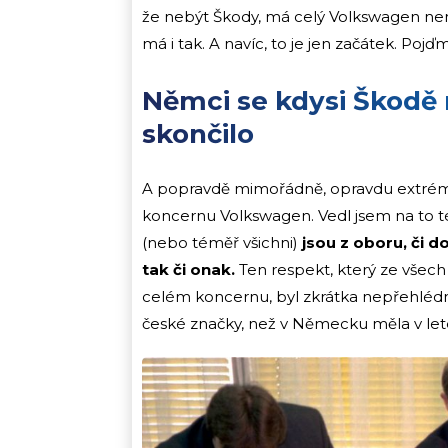
že nebýt Škody, má celý Volkswagen nem
má i tak. A navíc, to je jen začátek. Poj
Němci se kdysi Škodě 
skončilo
A popravdě mimořádně, opravdu extrém
koncernu Volkswagen. Vedl jsem na to t
(nebo téměř všichni)
jsou z oboru, či
do
tak či onak.
Ten respekt, který ze všech 
celém koncernu, byl zkrátka nepřehlédnut
české značky, než v Německu měla v let