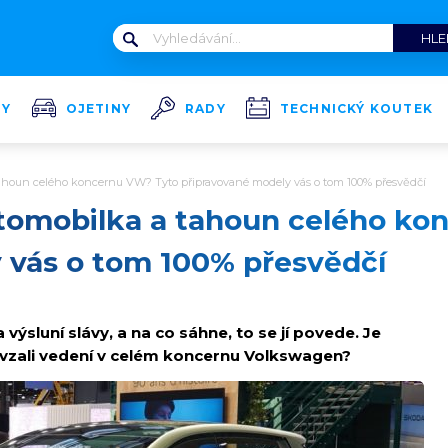
TY
OJETINY
RADY
TECHNICKÝ KOUTEK
tahoun celého koncernu VW? Tyto připravované modely vás o tom 100% přesvědčí
utomobilka a tahoun celého k
 vás o tom 100% přesvědčí
 výsluní slávy, a na co sáhne, to se jí povede. Je
evzali vedení v celém koncernu Volkswagen?