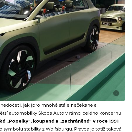
i
edočetli, jak (pro mnohé stále nečekaně a
jvětší automobilky Škoda Auto v rámci celého koncernu
tické „Popelky“, koupené a „zachráněné“ v roce 1991
ymbolu stability z Wolfsburgu. Pravda je totiž taková,