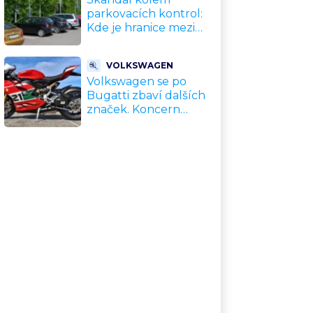
parkovacích kontrol:
Kde je hranice mezi
kávou a úplatkem?
Malé město, malá
VOLKSWAGEN
výhoda, velký
Volkswagen se po
problém
Bugatti zbaví dalších
značek. Koncern
přiznal, že jeho dekády
fungující model je u
konce