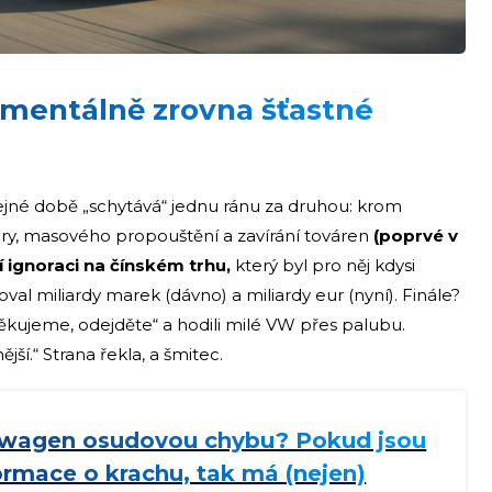
entálně zrovna šťastné
jné době „schytává“ jednu ránu za druhou: krom
ry, masového propouštění a zavírání továren
(poprvé v
lní ignoraci na čínském trhu,
který byl pro něj kdysi
oval miliardy marek (dávno) a miliardy eur (nyní). Finále?
děkujeme, odejděte“ a hodili milé VW přes palubu.
jší.“ Strana řekla, a šmitec.
swagen osudovou chybu? Pokud jsou
ormace o krachu, tak má (nejen)