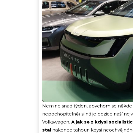
Nemine snad týden, abychom se někde n
nepochopitelně) silná je pozice naší ne
Volkswagen.
A jak se z kdysi socialis
stal
nakonec tahoun kdysi neochvějného s