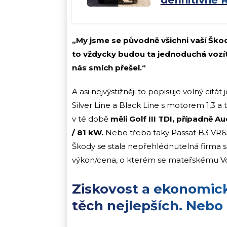
definitivn
„My jsme se původně všichni vaší Škodě 
to vždycky budou ta jednoduchá vozítk
nás smích přešel.“
A asi nejvýstižněji to popisuje volný cit
Silver Line a Black Line s motorem 1,3 a 
v té době
měli Golf III TDI, případně 
/ 81 kW.
Nebo třeba taky Passat B3 VR6.
Škody se stala nepřehlédnutelná firma 
výkon/cena, o kterém se mateřskému V
Ziskovost a ekonomick
těch nejlepších. Nebo