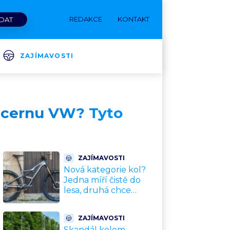
REDAKCE
KONTAKT
ZAJÍMAVOSTI
oncernu VW? Tyto
ZAJÍMAVOSTI
Nová kategorie kol?
Jedna míří čistě do
lesa, druhá chce
nahradit dnešní
silničky. Cyklisté mají
ZAJÍMAVOSTI
rozporuplné názory
Skandál kolem