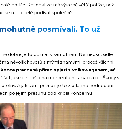
alé potíže. Respektive má výrazně větší potíže, než
ďme se na to celé podívat společně.
mohutně posmívali. To už
ně dobře je to poznat v samotném Německu, sídle
éma několik hovorů s mými známými, pročež všichni
konce pracovně přímo spjatí s Volkswagenem, ať
čišel, jakmile došlo na momentální situaci a roli Škody v
elný. A jak sami přiznali, je to zcela jiné hodnocení
ech po jejím přesunu pod křídla koncernu.