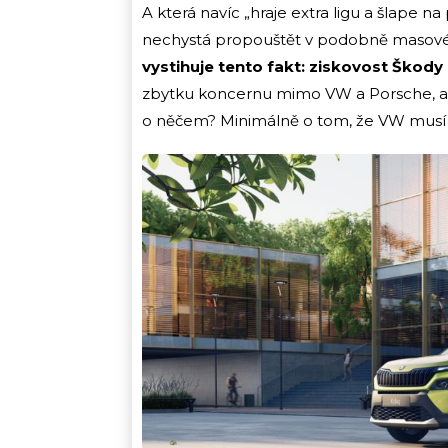
A která navíc „hraje extra ligu a šlape na 
nechystá propouštět v podobně masové
vystihuje tento fakt: ziskovost Škody 
zbytku koncernu mimo VW a Porsche, al
o něčem? Minimálně o tom, že VW musí m