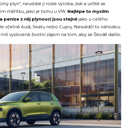
plný plyn“, neustále jí roste výroba, zisk a určitě se
m měřítku, jako je tomu u VW.
Nejlépe to myslím
a peníze z něj plynoucí jsou stejné
jako u celého
e včetně Audi, Seatu nebo Cupry. Nesvědčí to náhodou
ít vysloveně životní zájem na tom, aby se Škodě dařilo.