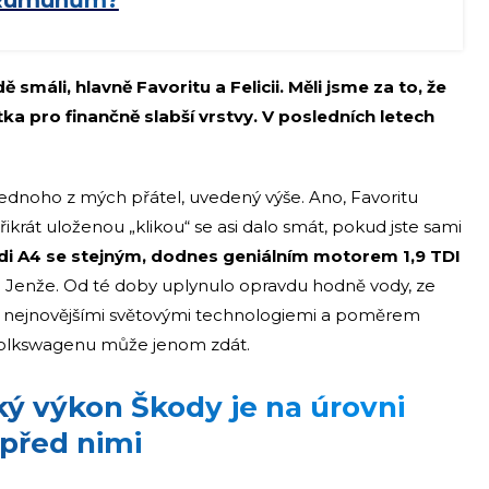
ě Rumunům?
smáli, hlavně Favoritu a Felicii. Měli jsme za to, že
a pro finančně slabší vrstvy. V posledních letech
át jednoho z mých přátel, uvedený výše. Ano, Favoritu
třikrát uloženou „klikou“ se asi dalo smát, pokud jste sami
Audi A4 se stejným, dodnes geniálním motorem 1,9 TDI
 Jenže. Od té doby uplynulo opravdu hodně vody, ze
s nejnovějšími světovými technologiemi a poměrem
olkswagenu může jenom zdát.
ý výkon Škody je na úrovni
 před nimi