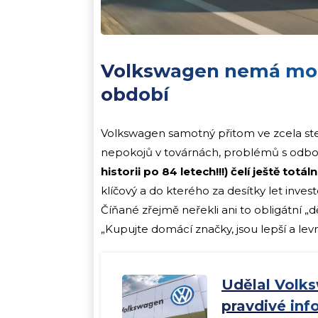
Volkswagen nemá mom
období
Volkswagen samotný přitom ve zcela ste
nepokojů v továrnách, problémů s odbo
historii po 84 letech!!!) čelí ještě totá
klíčový a do kterého za desítky let invest
Číňané zřejmě neřekli ani to obligátní „
„Kupujte domácí značky, jsou lepší a levně
Udělal Volk
pravdivé inf