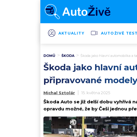
AKTUALITY
AUTOŽIVĚ TES
DOMŮ
ŠKODA
Škoda jako hlavní automobilka a 
Škoda jako hlavní a
připravované modely
Michal Sztolár
15. května 2025
Škoda Auto se již delší dobu vyhřívá na
opravdu možné, že by Češi jednou př