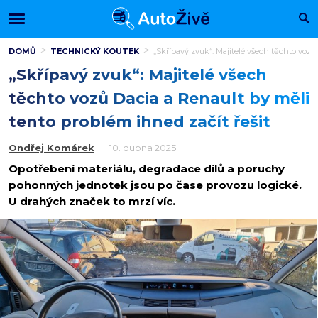
DOMŮ
TECHNICKÝ KOUTEK
„Skřípavý zvuk“: Majitelé všech těchto vozů
„Skřípavý zvuk“: Majitelé všech
těchto vozů Dacia a Renault by měli
tento problém ihned začít řešit
Ondřej Komárek
10. dubna 2025
Opotřebení materiálu, degradace dílů a poruchy
pohonných jednotek jsou po čase provozu logické.
U drahých značek to mrzí víc.