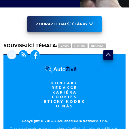
ZOBRAZIT DALŠÍ ČLÁNKY
SOUVISEJÍCÍ TÉMATA:
DACIA
MOTOR
RENAULT
KONTAKT
REDAKCE
KARIÉRA
COOKIES
ETICKÝ KODEX
O NÁS
Copyright © 2016-2026 abcMedia Network, s.r.o.
Obsah je chráněn autorským právem. Jakékoli užití včetně publikování