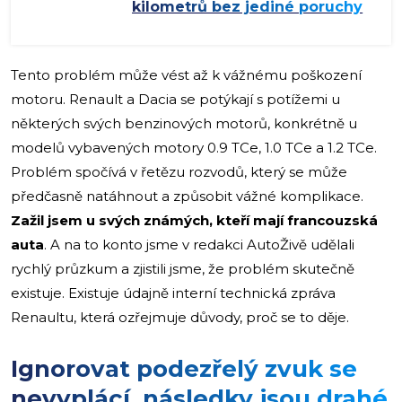
kilometrů bez jediné poruchy
Tento problém může vést až k vážnému poškození
motoru. Renault a Dacia se potýkají s potížemi u
některých svých benzinových motorů, konkrétně u
modelů vybavených motory 0.9 TCe, 1.0 TCe a 1.2 TCe.
Problém spočívá v řetězu rozvodů, který se může
předčasně natáhnout a způsobit vážné komplikace.
Zažil jsem u svých známých, kteří mají francouzská
auta
. A na to konto jsme v redakci AutoŽivě udělali
rychlý průzkum a zjistili jsme, že problém skutečně
existuje. Existuje údajně interní technická zpráva
Renaultu, která ozřejmuje důvody, proč se to děje.
Ignorovat podezřelý zvuk se
nevyplácí, následky jsou drahé