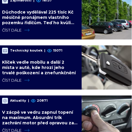
Zajímavosti
|
16137
Důchodce vydělával 225 tisíc Kč
měsíčně pronájmem vlastního
pozemku řidičům. Teď ho kvůli
tomu čeká soud
ČÍST DÁLE
Technický koutek
|
15071
Klíček vedle mobilu a další 2
místa v autě, kde hrozí jeho
trvalé poškození a znefunkčnění
ČÍST DÁLE
Aktuality
|
20871
V zácpě ve vedru zapnul topení
na maximum. Absurdní trik
zachrání motor před opravou za
desítky tisíc
ČÍST DÁLE