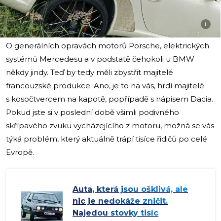
i
O generálních opravách motorů Porsche, elektrických
systémů Mercedesu a v podstatě čehokoli u BMW
někdy jindy. Teď by tedy měli zbystřit majitelé
francouzské produkce. Ano, je to na vás, hrdí majitelé
s kosočtvercem na kapotě, popřípadě s nápisem Dacia.
Pokud jste si v poslední době všimli podivného
skřípavého zvuku vycházejícího z motoru, možná se vás
týká problém, který aktuálně trápí tisíce řidičů po celé
Evropě.
Auta, která jsou ošklivá, ale
nic je nedokáže zničit.
Najedou stovky tisíc