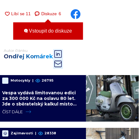
Diskuze
6
Vstoupit do diskuze
Autor článku
Ondřej Komárek
Motocykly
|
26795
Vespa vydává limitovanou edici
za 300 000 Kč na oslavu 80 let.
Jde o sběratelský kalkul místo
jízdního upgradu
ČÍST DÁLE
Zajímavosti
|
28338