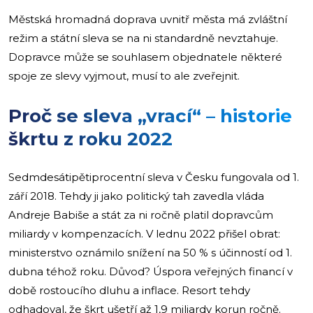
Městská hromadná doprava uvnitř města má zvláštní
režim a státní sleva se na ni standardně nevztahuje.
Dopravce může se souhlasem objednatele některé
spoje ze slevy vyjmout, musí to ale zveřejnit.
Proč se sleva „vrací“ – historie
škrtu z roku 2022
Sedmdesátipětiprocentní sleva v Česku fungovala od 1.
září 2018. Tehdy ji jako politický tah zavedla vláda
Andreje Babiše a stát za ni ročně platil dopravcům
miliardy v kompenzacích. V lednu 2022 přišel obrat:
ministerstvo oznámilo snížení na 50 % s účinností od 1.
dubna téhož roku. Důvod? Úspora veřejných financí v
době rostoucího dluhu a inflace. Resort tehdy
odhadoval, že škrt ušetří až 1,9 miliardy korun ročně.