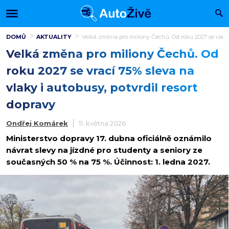
DOMŮ
AKTUALITY
Velká změna pro miliony Čechů. Od roku 2027 se vrací 7
Velká změna pro miliony Čechů. Od
roku 2027 se vrací 75% sleva na
vlaky i autobusy, potvrdil resort
dopravy
Ondřej Komárek
11. května 2026
Ministerstvo dopravy 17. dubna oficiálně oznámilo
návrat slevy na jízdné pro studenty a seniory ze
současných 50 % na 75 %. Účinnost: 1. ledna 2027.