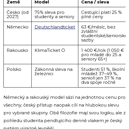
Země
Model
Cena / sleva
Česko (od
75% sleva pro
Cestující platí 25 %
2027)
studenty a seniory
plné ceny
Německo
Deutschlandticket
63 €/měsíc, bez
zvláštní
studentské/seniorské
sazby
Rakousko
KlimaTicket Ö
1 400 €/rok (1 050 €
pro mladé do 25 a
seniory 65+)
Polsko
Zákonná sleva na
Studenti 51 %, školní
železnici
mládež 37–49 %,
senioři jen 37 % na
dva spoje ročně
Německý a rakouský model sází na jednotnou cenu pro
všechny; český přístup naopak cílí na hlubokou slevu
pro vybrané skupiny. Obě filozofie mají svou logiku, ale z
pohledu studenta pendlujícího denně vlakem je český
systém výrazně levnější.