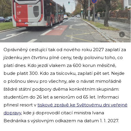
i
Oprávněný cestující tak od nového roku 2027 zaplatí za
jízdenku jen čtvrtinu plné ceny, tedy polovinu toho, co
platí dnes. Kdo jezdí vlakem za 600 korun měsíčně,
bude platit 300. Kdo za tisícovku, zaplatí pět set. Nejde
o plošnou slevu pro všechny, ale o návrat mimořádně
štědré státní podpory dvěma konkrétním skupinám:
studentům do 26 let a seniorům od 65 let. Informaci
přinesl resort v
tiskové zprávě ke Světovému dni veřejné
dopravy
, kde ji doprovodil citací ministra Ivana
Bednárika s výslovným odkazem na datum 1. 1. 2027.