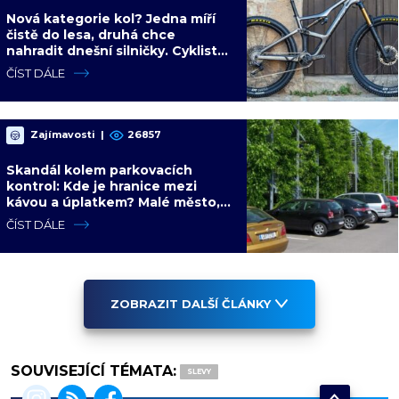
Nová kategorie kol? Jedna míří
čistě do lesa, druhá chce
nahradit dnešní silničky. Cyklisté
mají rozporuplné názory
ČÍST DÁLE
Zajímavosti
|
26857
Skandál kolem parkovacích
kontrol: Kde je hranice mezi
kávou a úplatkem? Malé město,
malá výhoda, velký problém
ČÍST DÁLE
ZOBRAZIT DALŠÍ ČLÁNKY
SOUVISEJÍCÍ TÉMATA:
SLEVY