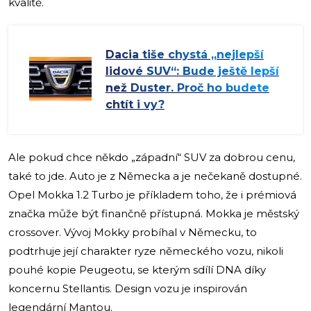
kvalitě.
Dacia tiše chystá „nejlepší
lidové SUV“: Bude ještě lepší
než Duster. Proč ho budete
chtít i vy?
Ale pokud chce někdo „západní“ SUV za dobrou cenu,
také to jde. Auto je z Německa a je nečekaně dostupné.
Opel Mokka 1.2 Turbo je příkladem toho, že i prémiová
značka může být finančně přístupná. Mokka je městský
crossover. Vývoj Mokky probíhal v Německu, to
podtrhuje její charakter ryze německého vozu, nikoli
pouhé kopie Peugeotu, se kterým sdílí DNA díky
koncernu Stellantis. Design vozu je inspirován
legendární Mantou.