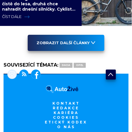
čistě do lesa, druhá chce
nahradit dnešní silničky. Cyklisté
mají rozporuplné názory
ČÍST DÁLE
ZOBRAZIT DALŠÍ ČLÁNKY
SOUVISEJÍCÍ TÉMATA:
DACIA
OPEL
KONTAKT
REDAKCE
KARIÉRA
COOKIES
ETICKÝ KODEX
O NÁS