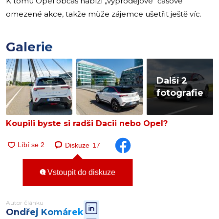
K tomu Opel občas nabízí „výprodejové“ časově
omezené akce, takže může zájemce ušetřit ještě víc.
Galerie
Další 2
fotografie
Koupili byste si radši Dacii nebo Opel?
Diskuze
17
Vstoupit do diskuze
Autor článku
Ondřej Komárek