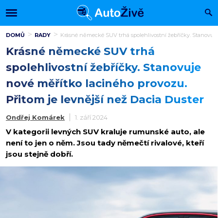
DOMŮ
RADY
Krásné německé SUV trhá spolehlivostní žebříčky. Stanovuje 
Krásné německé SUV trhá
spolehlivostní žebříčky. Stanovuje
nové měřítko laciného provozu.
Přitom je levnější než Dacia Duster
Ondřej Komárek
1. září 2024
V kategorii levných SUV kraluje rumunské auto, ale
není to jen o něm. Jsou tady němečtí rivalové, kteří
jsou stejně dobří.