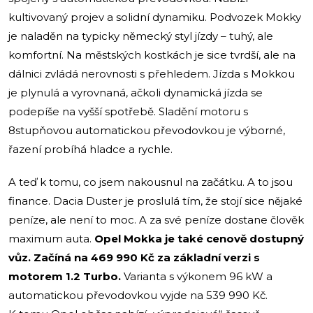
kultivovaný projev a solidní dynamiku. Podvozek Mokky
je naladěn na typicky německý styl jízdy – tuhý, ale
komfortní. Na městských kostkách je sice tvrdší, ale na
dálnici zvládá nerovnosti s přehledem. Jízda s Mokkou
je plynulá a vyrovnaná, ačkoli dynamická jízda se
podepíše na vyšší spotřebě. Sladění motoru s
8stupňovou automatickou převodovkou je výborné,
řazení probíhá hladce a rychle.
A teď k tomu, co jsem nakousnul na začátku. A to jsou
finance. Dacia Duster je proslulá tím, že stojí sice nějaké
peníze, ale není to moc. A za své peníze dostane člověk
maximum auta.
Opel Mokka je také cenově dostupný
vůz. Začíná na 469 990 Kč za základní verzi s
motorem 1.2 Turbo.
Varianta s výkonem 96 kW a
automatickou převodovkou vyjde na 539 990 Kč.