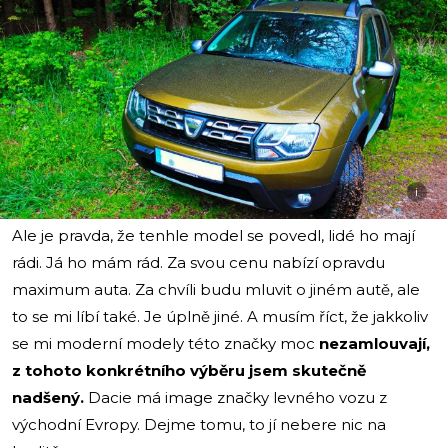
i
Ale je pravda, že tenhle model se povedl, lidé ho mají
rádi. Já ho mám rád. Za svou cenu nabízí opravdu
maximum auta. Za chvíli budu mluvit o jiném autě, ale
to se mi líbí také. Je úplně jiné. A musím říct, že jakkoliv
se mi moderní modely této značky moc
nezamlouvají,
z tohoto konkrétního výběru jsem skutečně
nadšený.
Dacie má image značky levného vozu z
východní Evropy. Dejme tomu, to jí nebere nic na