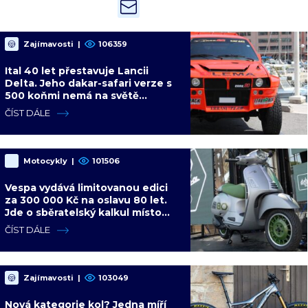
Zajímavosti
|
106359
Ital 40 let přestavuje Lancii
Delta. Jeho dakar-safari verze s
500 koňmi nemá na světě
konkurenci
ČÍST DÁLE
Motocykly
|
101506
Vespa vydává limitovanou edici
za 300 000 Kč na oslavu 80 let.
Jde o sběratelský kalkul místo
jízdního upgradu
ČÍST DÁLE
Zajímavosti
|
103049
Nová kategorie kol? Jedna míří