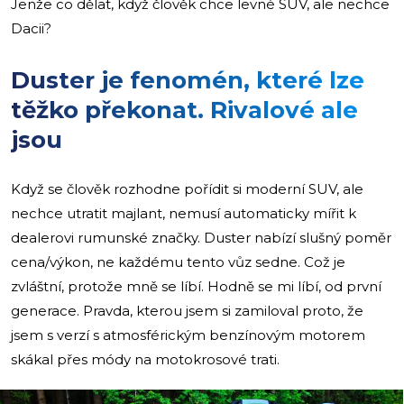
Jenže co dělat, když člověk chce levné SUV, ale nechce
Dacii?
Duster je fenomén, které lze
těžko překonat. Rivalové ale
jsou
Když se člověk rozhodne pořídit si moderní SUV, ale
nechce utratit majlant, nemusí automaticky mířit k
dealerovi rumunské značky. Duster nabízí slušný poměr
cena/výkon, ne každému tento vůz sedne. Což je
zvláštní, protože mně se líbí. Hodně se mi líbí, od první
generace. Pravda, kterou jsem si zamiloval proto, že
jsem s verzí s atmosférickým benzínovým motorem
skákal přes módy na motokrosové trati.