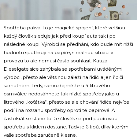
Spotřeba paliva. To je magické spojení, které vetšiou
každý člověk sleduje jak před koupí auta tak i po
následné koupi. Výrobci se předhání, kdo bude mít nižší
hodnotu spotřeby na papíře, s reálnou situací v
provozu to ale nemusí často souhlasit. Kauza
Dieselgate sice zahýbala se spotřebami uváděnými
výrobci, přesto ale většinou záleží na řidiči a jen řidiči
samotném. Tedy, samozřejmě že u 4 litrového
osmiválce nedosáhnete tak nízké spotřeby jako u
litrového „koťátka“, přesto se ale chování řidiče nejvíce
podílí na rozsahu spotřeby oproti té papírové. A
častokrát se stane to, že člověk se pod papírovou
spotřebu s klidem dostane. Tady je 6 tipů, díky kterým
vaše spotřeba zaručeně klesne.