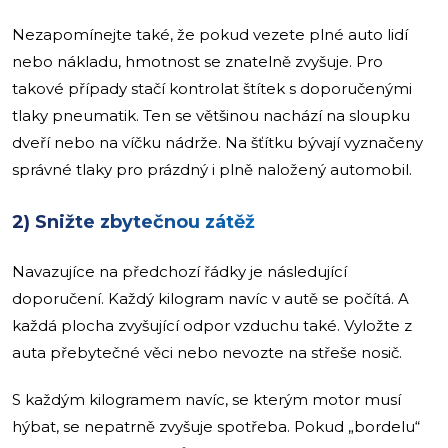
Nezapomínejte také, že pokud vezete plné auto lidí
nebo nákladu, hmotnost se znatelně zvyšuje. Pro
takové případy stačí kontrolat štítek s doporučenými
tlaky pneumatik. Ten se většinou nachází na sloupku
dveří nebo na víčku nádrže. Na šťítku bývají vyznačeny
správné tlaky pro prázdný i plně naložený automobil.
2) Snižte zbytečnou zátěž
Navazujíce na předchozí řádky je následující
doporučení. Každý kilogram navíc v autě se počítá. A
každá plocha zvyšující odpor vzduchu také. Vyložte z
auta přebytečné věci nebo nevozte na střeše nosič.
S každým kilogramem navíc, se kterým motor musí
hýbat, se nepatrně zvyšuje spotřeba. Pokud „bordelu“