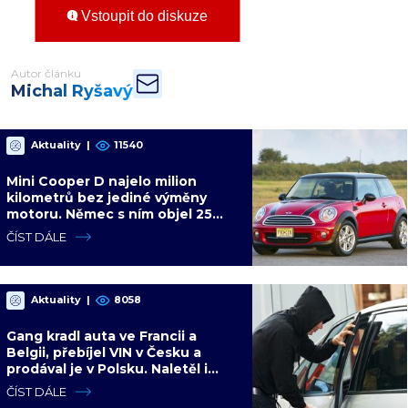
Vstoupit do diskuze
Autor článku
Michal Ryšavý
Aktuality
|
11540
Mini Cooper D najelo milion
kilometrů bez jediné výměny
motoru. Němec s ním objel 25
zemí a míří na další milion
ČÍST DÁLE
Aktuality
|
8058
Gang kradl auta ve Francii a
Belgii, přebíjel VIN v Česku a
prodával je v Polsku. Naletěl i
polský vicepremiér
ČÍST DÁLE