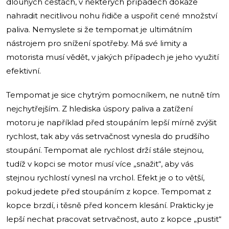
dlouhých cestách, v některých případech dokáže
nahradit necitlivou nohu řidiče a uspořit cené množství
paliva. Nemyslete si že tempomat je ultimátním
nástrojem pro snížení spotřeby. Má své limity a
motorista musí vědět, v jakých případech je jeho využití
efektivní.
Tempomat je sice chytrým pomocníkem, ne nutně tím
nejchytřejším. Z hlediska úspory paliva a zatížení
motoru je například před stoupáním lepší mírně zvýšit
rychlost, tak aby vás setrvačnost vynesla do prudšího
stoupání. Tempomat ale rychlost drží stále stejnou,
tudíž v kopci se motor musí více „snažit“, aby vás
stejnou rychlostí vynesl na vrchol. Efekt je o to větší,
pokud jedete před stoupáním z kopce. Tempomat z
kopce brzdí, i těsně před koncem klesání. Prakticky je
lepší nechat pracovat setrvačnost, auto z kopce „pustit“