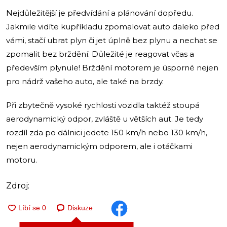
Nejdůležitější je předvídání a plánování dopředu.
Jakmile vidíte kupříkladu zpomalovat auto daleko před
vámi, stačí ubrat plyn či jet úplně bez plynu a nechat se
zpomalit bez brždění. Důležité je reagovat včas a
především plynule! Brždění motorem je úsporné nejen
pro nádrž vašeho auto, ale také na brzdy.
Při zbytečně vysoké rychlosti vozidla taktéž stoupá
aerodynamický odpor, zvláště u větších aut. Je tedy
rozdíl zda po dálnici jedete 150 km/h nebo 130 km/h,
nejen aerodynamickým odporem, ale i otáčkami
motoru.
Zdroj:
Diskuze