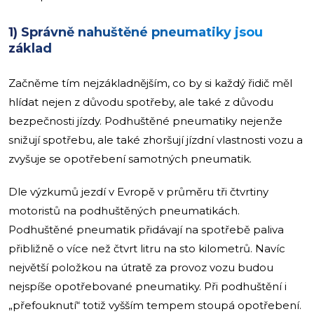
1) Správně nahuštěné pneumatiky jsou
základ
Začněme tím nejzákladnějším, co by si každý řidič měl
hlídat nejen z důvodu spotřeby, ale také z důvodu
bezpečnosti jízdy. Podhuštěné pneumatiky nejenže
snižují spotřebu, ale také zhoršují jízdní vlastnosti vozu a
zvyšuje se opotřebení samotných pneumatik.
Dle výzkumů jezdí v Evropě v průměru tři čtvrtiny
motoristů na podhuštěných pneumatikách.
Podhuštěné pneumatik přidávají na spotřebě paliva
přibližně o více než čtvrt litru na sto kilometrů. Navíc
největší položkou na útratě za provoz vozu budou
nejspíše opotřebované pneumatiky. Při podhuštění i
„přefouknutí“ totiž vyšším tempem stoupá opotřebení.