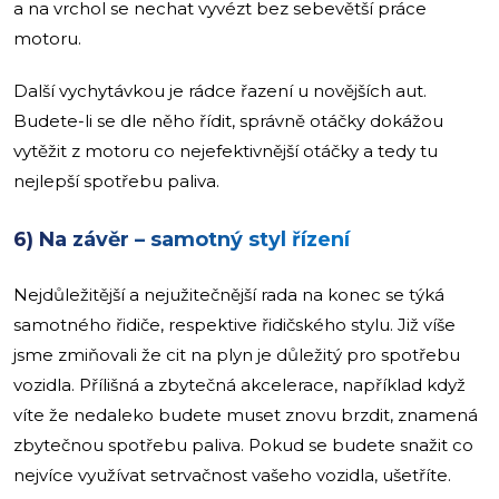
a na vrchol se nechat vyvézt bez sebevětší práce
motoru.
Další vychytávkou je rádce řazení u novějších aut.
Budete-li se dle něho řídit, správně otáčky dokážou
vytěžit z motoru co nejefektivnější otáčky a tedy tu
nejlepší spotřebu paliva.
6) Na závěr – samotný styl řízení
Nejdůležitější a nejužitečnější rada na konec se týká
samotného řidiče, respektive řidičského stylu. Již víše
jsme zmiňovali že cit na plyn je důležitý pro spotřebu
vozidla. Přílišná a zbytečná akcelerace, například když
víte že nedaleko budete muset znovu brzdit, znamená
zbytečnou spotřebu paliva. Pokud se budete snažit co
nejvíce využívat setrvačnost vašeho vozidla, ušetříte.