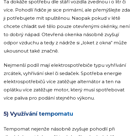
Ta dokáže spotřebu dle stáří vozidla zvednou i o litr či
více. Pohodlí řidiče je sice primární, ale přemýšlejte zda
ji potřebujete mít spuštěnou. Naopak pokud v létě
chcete chladit své tělo pouze otevřenými okénky, není
to dobrý nápad. Otevřená okenka násobně zvyšují
odpor vzduchu a tedy z nádrže si „loket z okna“ může
ukousnout také značně.
Nejmenší podíl mají elektrospotřebiče typu vyhřívání
zrcátek, vyhřívání skel či sedaček. Spotřeba energie
elektrospotřebičů více zatěžuje alternátor a ten na
oplátku více zatěžuje motor, který musí spotřebovat
více paliva pro podání stejného výkonu.
5) Využívání tempomatu
Tempomat nejenže násobně zvyšuje pohodlí při