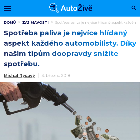
DOMŮ
ZAJÍMAVOSTI
Spotřeba paliva je nejvíce hlídaný aspekt každého 
Spotřeba paliva je nejvíce hlídaný
aspekt každého automobilisty. Díky
našim tipům doopravdy snížíte
spotřebu.
Michal Ryšavý
3. března 2018