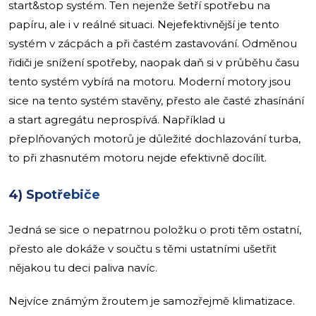
start&stop systém. Ten nejenže šetří spotřebu na
papíru, ale i v reálné situaci. Nejefektivnější je tento
systém v zácpách a při častém zastavování. Odměnou
řidiči je snížení spotřeby, naopak daň si v průběhu času
tento systém vybírá na motoru. Moderní motory jsou
sice na tento systém stavěny, přesto ale časté zhasínání
a start agregátu neprospívá. Například u
přeplňovaných motorů je důležité dochlazování turba,
to při zhasnutém motoru nejde efektivně docílit.
4) Spotřebiče
Jedná se sice o nepatrnou položku o proti těm ostatní,
přesto ale dokáže v součtu s těmi ustatními ušetřit
nějakou tu deci paliva navíc.
Nejvíce známým žroutem je samozřejmě klimatizace.