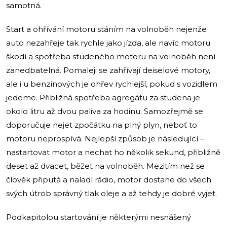
samotná.
Start a ohřívání motoru stáním na volnoběh nejenže
auto nezahřeje tak rychle jako jízda, ale navíc motoru
škodí a spotřeba studeného motoru na volnoběh není
zanedbatelná. Pomaleji se zahřívají deiselové motory,
ale i u benzínových je ohřev rychlejší, pokud s vozidlem
jedeme. Přibližná spotřeba agregátu za studena je
okolo litru až dvou paliva za hodinu. Samozřejmě se
doporučuje nejet zpočátku na plný plyn, neboť to
motoru neprospívá. Nejlepší způsob je následující –
nastartovat motor a nechat ho několik sekund, přibližně
deset až dvacet, běžet na volnoběh. Mezitím než se
člověk připutá a naladí rádio, motor dostane do všech
svých útrob správný tlak oleje a až tehdy je dobré vyjet.
Podkapitolou startování je některými nesnášený