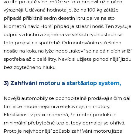
vozíte po autě více, může se toto projevit už o něco
výrazněji. Udávaná hodnota je, že na 100 kg zátěže
připadá přibližně sedm desetin litru paliva na sto
kilometrů navíc.Horší případ je střešní nosiš. Ten zvyšuje
odpor vzduchu a zejména ve větších rychlostech se
toto projeví na spotřebě. Odmontováním střešního
nosiše na kola, na lyže nebo „rakev“ se na dálnicích sníží
spotřeba až o celé litry. Navíc si užijete pohodlnější jízdu
bez zbytečného hluku.
3) Zahřívání motoru a start&stop systém,
Novější automobily se pochopitelně prodávají s čím dál
tím více modernějšími a efektivnějšími motory.
Efektivnost v praxi znamená, že motor produkuje
minimální přebytečné teplo, tedy pomaleji se ohřívá.
Proto je nejvhodnější způsob zahřívání motoru jízda