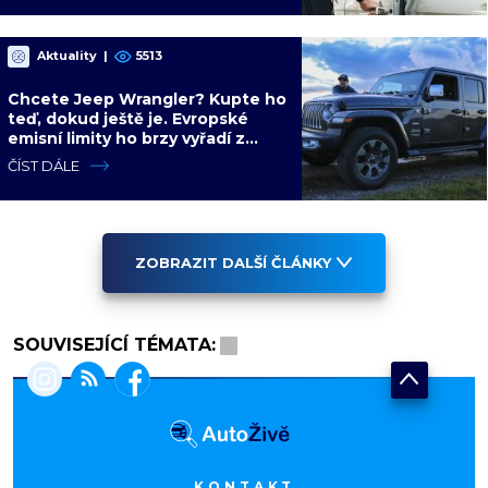
Aktuality
|
5513
Chcete Jeep Wrangler? Kupte ho
teď, dokud ještě je. Evropské
emisní limity ho brzy vyřadí z
nabídky nadobro
ČÍST DÁLE
ZOBRAZIT DALŠÍ ČLÁNKY
SOUVISEJÍCÍ TÉMATA:
KONTAKT