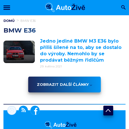
DOMŮ
BMW E36
BMW E36
Jedno jediné BMW M3 E36 bylo
příliš šílené na to, aby se dostalo
do výroby. Nemohlo by se
prodávat běžným řidičům
29. května 2021
ZOBRAZIT DALŠÍ ČLÁNKY