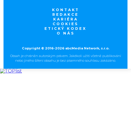
KONTAKT
REDAKCE
KARIÉRA
COOKIES
ETICKÝ KODEX
O NÁS
Copyright © 2016-2026 abcMedia Network, s.r.o.
Obsah je chráněn autorským právem. Jakékoli užití včetně publikování
nebo jiného šíření obsahu je bez písemného souhlasu zakázáno.