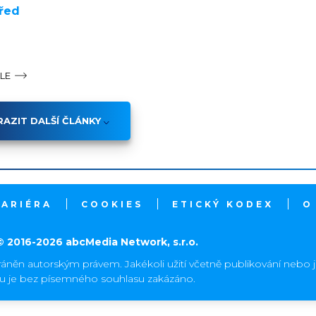
před
ÁLE
AZIT DALŠÍ ČLÁNKY
KARIÉRA
COOKIES
ETICKÝ KODEX
O
© 2016-2026 abcMedia Network, s.r.o.
ráněn autorským právem. Jakékoli užití včetně publikování nebo 
hu je bez písemného souhlasu zakázáno.