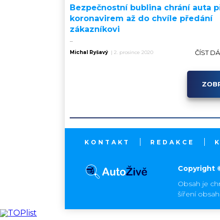
Bezpečnostní bublina chrání auta 
koronavirem až do chvíle předání
zákazníkovi
...
ČÍST D
Michal Ryšavý
|
2. prosince 2020
ZOBR
KONTAKT
REDAKCE
Copyright 
Obsah je ch
šíření obsa