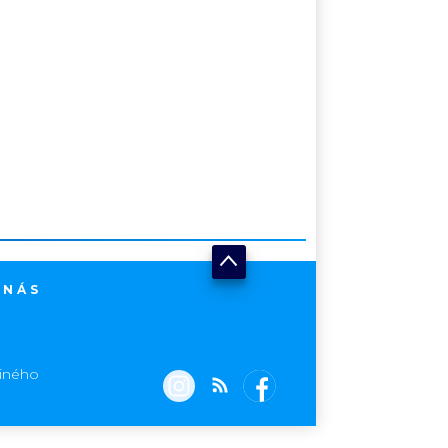
 NÁS
jiného