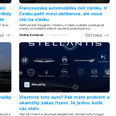
eši
Francouzská automobilka čelí zániku. V
 nikdy
Česku patří mezi oblíbence, ale osud
te
visí na vlásku
? Je to
Patřit po bok Peugeotu, Citroënu či Opelu a obstát vyžaduje od
značky mimořádně přesně zacílené produktové kro...
ÁLE
ČÍST DÁLE
Ondřej Komárek
|
2. listopadu 2025
Aktuality
načky
Vlastníte toto auto? Pak máte problém a
okamžitý zákaz řízení. Je jedno, kolik
vás stálo
ta aut a
Mají lidi chránit a zaručovat bezpečnost, namísto toho fungují