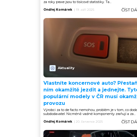
za roky praxe jsou to tisícové statistiky. Ta...
ČÍST D
Ondřej Komárek
|
19. září 2025
Aktuality
Vlastníte koncernové auto? Přestaň
ním okamžitě jezdit a jednejte. Tyt
populární modely v ČR musí okamži
provozu
Výrobci za to de facto nemohou, problém je v tom, co doda
subdodavatel. Nicméně vadné komponenty zraňují a za...
ČÍST D
Ondřej Komárek
|
20. července 2025