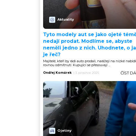
Aktuality
Tyto modely aut se jako ojeté tém
nedají prodat. Modlíme se, abyste
neměli jedno z nich. Uhodnete, o j
je řeč?
Majitelé, kteří by rádi auto prodali, narážejí na nízké nabí
rovnou odmítnutí. Kupující se přesouvají ...
ČÍST D
Ondřej Komárek
|
3. prosince 2025
Ojetiny