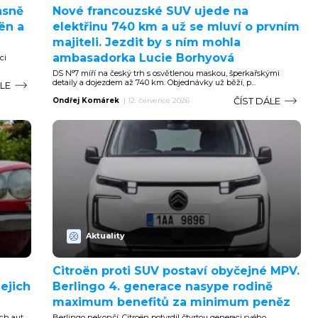
asně
Nové francouzské SUV ujede na
ën a
elektřinu 740 km a už se mluví o prvním
majiteli. Jezdit by s ním mohla
ambasadorka Lucie Borhyová
ci
DS N°7 míří na český trh s osvětlenou maskou, šperkařskými
detaily a dojezdem až 740 km. Objednávky už běží, p...
ÁLE
ČÍST DÁLE
Ondřej Komárek
|
12. července 2026
Aktuality
Citroën proti SUV postaví obyčejné MPV.
jejich
Berlingo 4. generace nasype rodině
maximum benefitů za minimum peněz
ch aut
Berlingo nekončí. Citroën potvrdil čtvrtou generaci svého