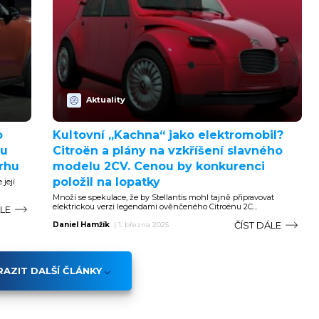
Aktuality
o
Kultovní „Kachna“ jako elektromobil?
lu
Citroën a plány na vzkříšení slavného
trhu
modelu 2CV. Cenou by konkurenci
položil na lopatky
 její
Množí se spekulace, že by Stellantis mohl tajně připravovat
elektrickou verzi legendami ověnčeného Citroënu 2C...
ÁLE
ČÍST DÁLE
Daniel Hamžík
|
1. března 2025
AZIT DALŠÍ ČLÁNKY