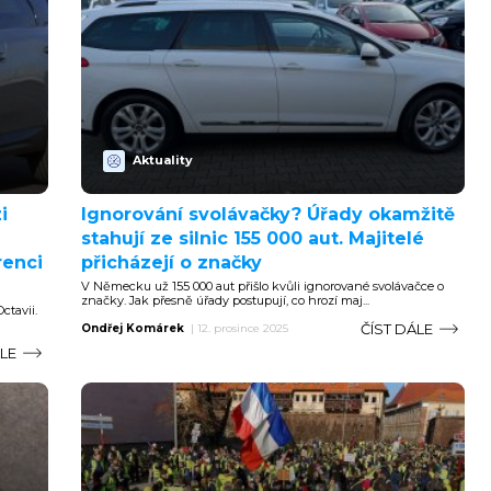
Aktuality
i
Ignorování svolávačky? Úřady okamžitě
stahují ze silnic 155 000 aut. Majitelé
renci
přicházejí o značky
V Německu už 155 000 aut přišlo kvůli ignorované svolávačce o
značky. Jak přesně úřady postupují, co hrozí maj...
ctavii.
ČÍST DÁLE
Ondřej Komárek
|
12. prosince 2025
ÁLE