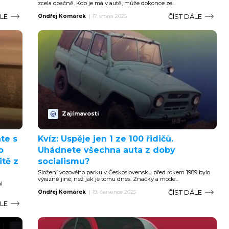
zcela opačně. Kdo je má v autě, může dokonce ze...
ÁLE
ČÍST DÁLE
Ondřej Komárek
|
17. srpna 2025
Zajímavosti
te s
Kvíz: Uspěje jen 1 ze 100 řidičů.
o
Uhádnete všechna auta z doby
tě z
socialismu?
Složení vozového parku v Československu před rokem 1989 bylo
výrazně jiné, než jak je tomu dnes. Značky a mode...
l
ČÍST DÁLE
Ondřej Komárek
|
19. července 2025
ÁLE