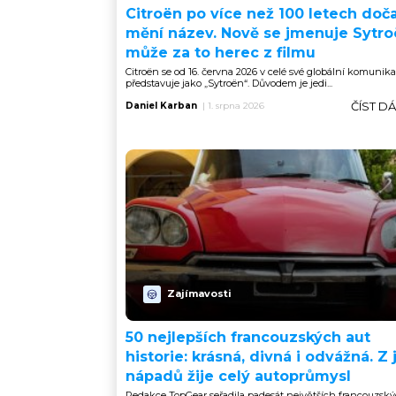
Citroën po více než 100 letech doč
mění název. Nově se jmenuje Sytro
může za to herec z filmu
Citroën se od 16. června 2026 v celé své globální komunika
představuje jako „Sytroën“. Důvodem je jedi...
ČÍST D
Daniel Karban
|
1. srpna 2026
Zajímavosti
50 nejlepších francouzských aut
historie: krásná, divná i odvážná. Z 
nápadů žije celý autoprůmysl
Redakce TopGear seřadila padesát největších francouzský