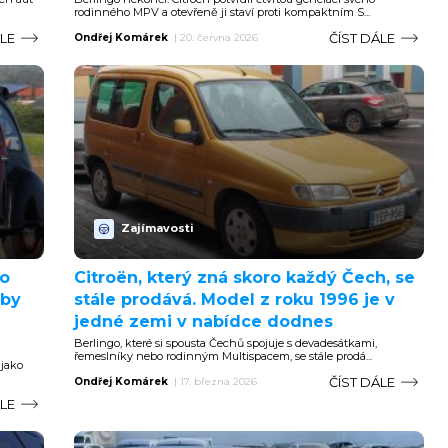
rodinného MPV a otevřeně ji staví proti kompaktním S...
ÁLE
ČÍST DÁLE
Ondřej Komárek
|
20. června 2026
Zajímavosti
ko
Citroën, který zná skoro každý Čech, se
 by
stále prodává. Model z roku 1996 je v
jedné zemi v nabídce dodnes
Berlingo, které si spousta Čechů spojuje s devadesátkami,
řemeslníky nebo rodinným Multispacem, se stále prodá...
 jako
ČÍST DÁLE
Ondřej Komárek
|
17. března 2026
ÁLE