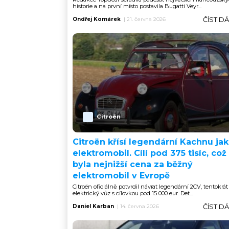
historie a na první místo postavila Bugatti Veyr...
ČÍST D
Ondřej Komárek
|
21. června 2026
Citroën
Citroën křísí legendární Kachnu ja
elektromobil. Cílí pod 375 tisíc, což
byla nejnižší cena za běžný
elektromobil v Evropě
Citroën oficiálně potvrdil návrat legendární 2CV, tentokrát
elektrický vůz s cílovkou pod 15 000 eur. Det...
ČÍST D
Daniel Karban
|
14. června 2026