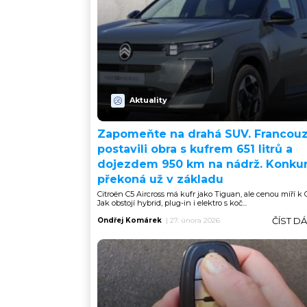
Aktuality
Zapomeňte na drahá SUV. Francouz
postavili obra s kufrem 651 litrů a
dojezdem 950 km na nádrž. Konku
překoná už v základu
Citroën C5 Aircross má kufr jako Tiguan, ale cenou míří k O
Jak obstojí hybrid, plug-in i elektro s koč...
ČÍST D
Ondřej Komárek
|
27. února 2026