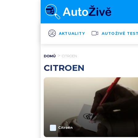
AKTUALITY
AUTOŽIVĚ TES
DOMŮ
CITROEN
CITROEN
Citroën