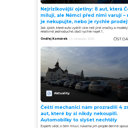
Nejrizikovější ojetiny: 8 aut, která Č
milují, ale Němci před nimi varují –
je nekupujte, nebo je rychle prodej
Jak zjistit, které auto vydrží více než jiné značky a modely
relativně jednoduché, stačí rychle najet 1...
ČÍST D
Ondřej Komárek
|
3. listopadu 2025
Aktuality
Čeští mechanici nám prozradili 4 z
aut, které by si nikdy nekoupili.
Automobilky to slyšet nechtěly
Experti vědí, o čem mluví, rukama jim projde denně spous