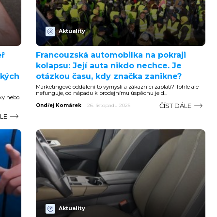
Aktuality
ěř
Francouzská automobilka na pokraji
kolapsu: Její auta nikdo nechce. Je
akých
otázkou času, kdy značka zanikne?
Marketingové oddělení to vymyslí a zákazníci zaplatí? Tohle ale
nefunguje, od nápadu k prodejnímu úspěchu je d...
dky nebo
ČÍST DÁLE
Ondřej Komárek
|
26. listopadu 2025
ÁLE
Aktuality