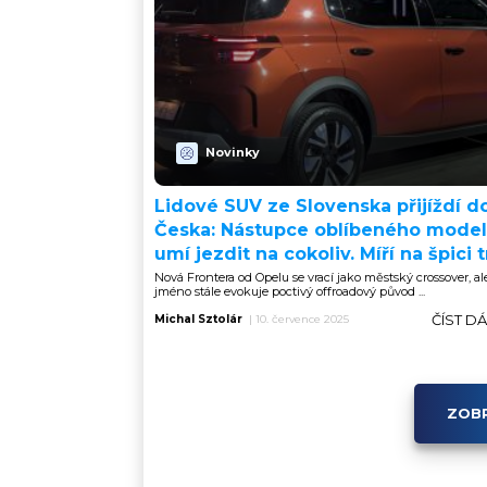
Novinky
Lidové SUV ze Slovenska přijíždí d
Česka: Nástupce oblíbeného mode
umí jezdit na cokoliv. Míří na špici 
Nová Frontera od Opelu se vrací jako městský crossover, ale
jméno stále evokuje poctivý offroadový původ ...
ČÍST D
Michal Sztolár
|
10. července 2025
ZOBR