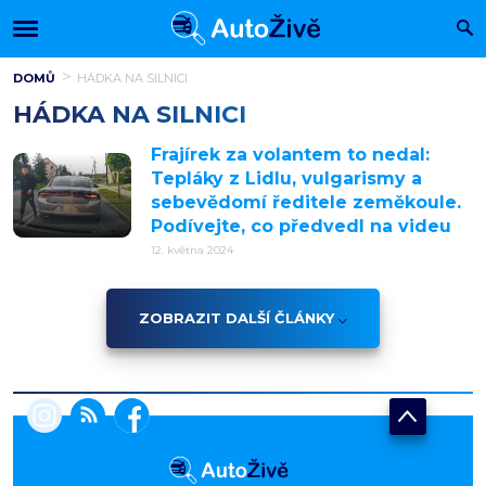
DOMŮ
HÁDKA NA SILNICI
HÁDKA NA SILNICI
Frajírek za volantem to nedal:
Tepláky z Lidlu, vulgarismy a
sebevědomí ředitele zeměkoule.
Podívejte, co předvedl na videu
12. května 2024
ZOBRAZIT DALŠÍ ČLÁNKY