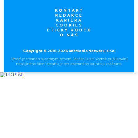
KONTAKT
REDAKCE
KARIÉRA
COOKIES
ETICKÝ KODEX
O NÁS
Copyright © 2016-2026 abcMedia Network, s.r.o.
Obsah je chráněn autorským právem. Jakékoli užití včetně publikování
nebo jiného šíření obsahu je bez písemného souhlasu zakázáno.