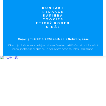
KONTAKT
REDAKCE
KARIÉRA
COOKIES
ETICKÝ KODEX
O NÁS
Copyright © 2016-2026 abcMedia Network, s.r.o.
Obsah je chráněn autorským právem. Jakékoli užití včetně publikování
nebo jiného šíření obsahu je bez písemného souhlasu zakázáno.