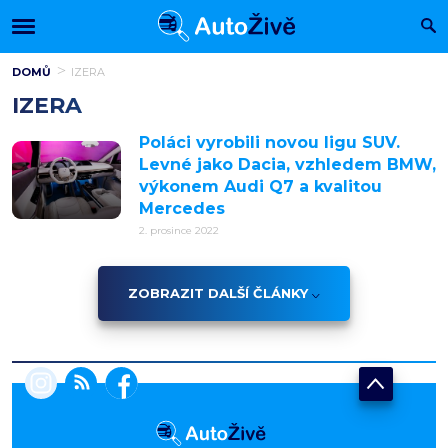
DOMŮ
IZERA
IZERA
Poláci vyrobili novou ligu SUV.
Levné jako Dacia, vzhledem BMW,
výkonem Audi Q7 a kvalitou
Mercedes
2. prosince 2022
ZOBRAZIT DALŠÍ ČLÁNKY