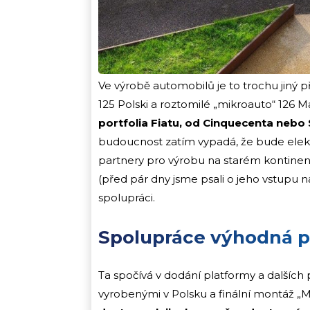
Ve výrobě automobilů je to trochu jiný př
125 Polski a roztomilé „mikroauto“ 126 M
portfolia Fiatu, od Cinquecenta nebo 
budoucnost zatím vypadá, že bude elektric
partnery pro výrobu na starém kontinen
(před pár dny jsme psali o jeho vstupu n
spolupráci.
Spolupráce výhodná p
Ta spočívá v dodání platformy a dalších 
vyrobenými v Polsku a finální montáž „M