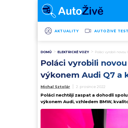
AKTUALITY
AUTOŽIVĚ TES
DOMŮ
ELEKTRICKÉ VOZY
Poláci vyrobili novo
Poláci vyrobili novo
výkonem Audi Q7 a k
Michal Sztolár
2. prosince 2022
Poláci nechtějí zaspat a dohodli spol
výkonem Audi, vzhledem BMW, kvalito