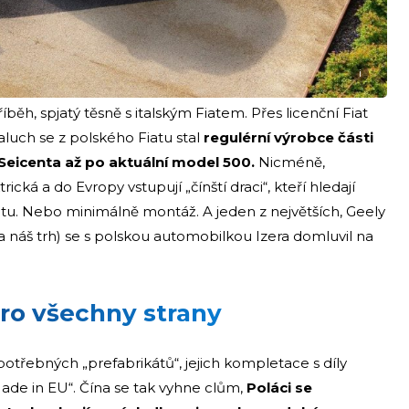
i
íběh, spjatý těsně s italským Fiatem. Přes licenční Fiat
aluch se z polského Fiatu stal
regulérní výrobce části
Seicenta až po aktuální model 500.
Nicméně,
ká a do Evropy vstupují „čínští draci“, kteří hledají
tu. Nebo minimálně montáž. A jeden z největších, Geely
a náš trh) se s polskou automobilkou Izera domluvil na
ro všechny strany
potřebných „prefabrikátů“, jejich kompletace s díly
ade in EU“. Čína se tak vyhne clům,
Poláci se