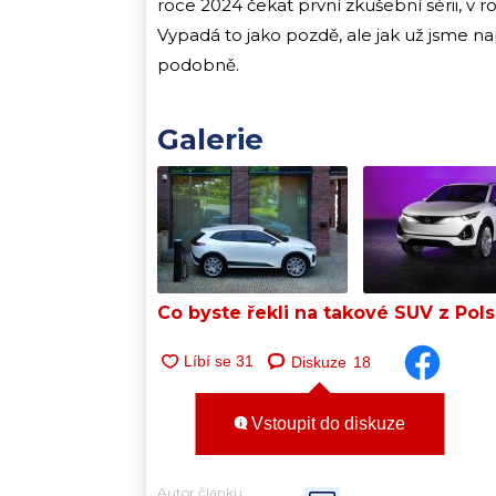
roce 2024 čekat první zkušební sérii, v
Vypadá to jako pozdě, ale jak už jsme nap
podobně.
Galerie
Co byste řekli na takové SUV z Pol
Diskuze
18
Vstoupit do diskuze
Autor článku