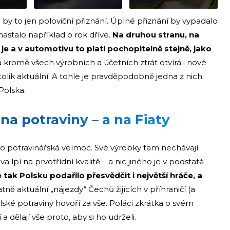
 by to jen poloviční přiznání. Úplné přiznání by vypadalo
nastalo například o rok dříve.
Na druhou stranu, na
je a v automotivu to platí pochopitelně stejně, jako
 kromě všech výrobních a účetních ztrát otvírá i nové
tolik aktuální. A tohle je pravděpodobně jedna z nich.
Polska.
 na potraviny – a na Fiaty
o potravinářská velmoc. Své výrobky tam nechávají
lpí na prvotřídní kvalitě – a nic jiného je v podstatě
 tak Polsku podařilo přesvědčit i největší hráče, a
tně aktuální „nájezdy“ Čechů žijících v příhraničí (a
lské potraviny hovoří za vše. Poláci zkrátka o svém
dělají vše proto, aby si ho udrželi.