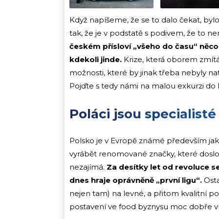
Když napíšeme, že se to dalo čekat, bylo
tak, že je v podstatě s podivem, že to ne
českém přísloví „všeho do času“ něco 
kdekoli jinde.
Krize, která oborem zmítá
možnosti, které by jinak třeba nebyly na
Pojďte s tedy námi na malou exkurzi do 
Poláci jsou specialisté
Polsko je v Evropě známé především jak
vyrábět renomované značky, které doslova 
nezajímá.
Za desítky let od revoluce se
dnes hraje oprávněně „první ligu“.
Osta
nejen tam) na levné, a přitom kvalitní po
postavení ve food byznysu moc dobře ví a 