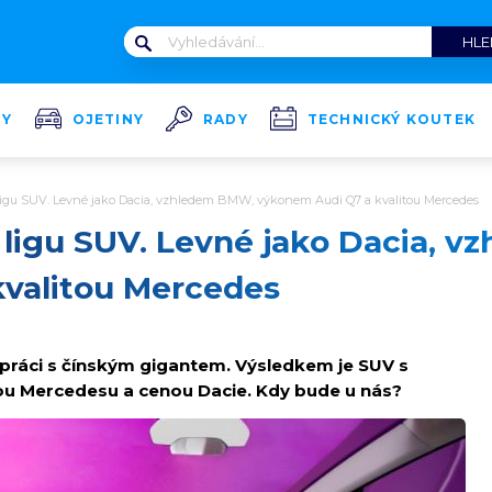
TY
OJETINY
RADY
TECHNICKÝ KOUTEK
u ligu SUV. Levné jako Dacia, vzhledem BMW, výkonem Audi Q7 a kvalitou Mercedes
u ligu SUV. Levné jako Dacia, 
valitou Mercedes
upráci s čínským gigantem. Výsledkem je SUV s
u Mercedesu a cenou Dacie. Kdy bude u nás?