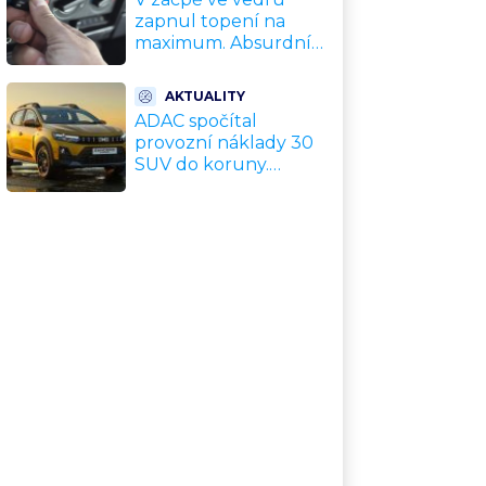
zapnul topení na
maximum. Absurdní
trik zachrání motor
před opravou za
AKTUALITY
desítky tisíc
ADAC spočítal
provozní náklady 30
SUV do koruny.
Nejlevnější vyjde na
tisíce Kč měsíčně,
nejdražší na
trojnásobek