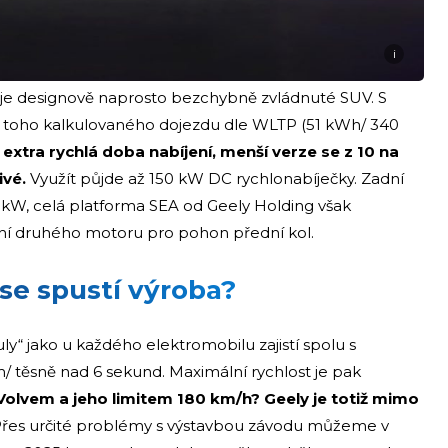
i
je designově naprosto bezchybně zvládnuté SUV. S
 toho kalkulovaného dojezdu dle WLTP (51 kWh/ 340
xtra rychlá doba nabíjení, menší verze se z 10 na
ivé.
Využít půjde až 150 kW DC rychlonabíječky. Zadní
kW, celá platforma SEA od Geely Holding však
ní druhého motoru pro pohon přední kol.
se spustí výroba?
“ jako u každého elektromobilu zajistí spolu s
těsně nad 6 sekund. Maximální rychlost je pak
 Volvem a jeho limitem 180 km/h? Geely je totiž mimo
řes určité problémy s výstavbou závodu můžeme v