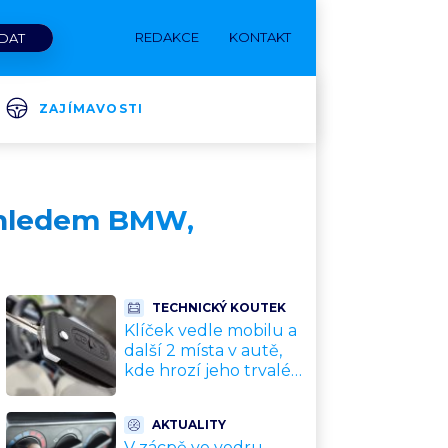
REDAKCE
KONTAKT
ZAJÍMAVOSTI
vzhledem BMW,
TECHNICKÝ KOUTEK
Klíček vedle mobilu a
další 2 místa v autě,
kde hrozí jeho trvalé
poškození a
znefunkčnění
AKTUALITY
V zácpě ve vedru