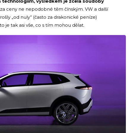
 technologiím, výsledkem je zcela soudobý
 za ceny ne nepodobné těm čínským. VW a další
ošly „od nuly“ (často za drakonické peníze)
je tak asi vše, co s tím mohou dělat.