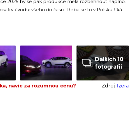
 roce 2025 by se pak produkce měla rozběhnout naplno.
sali v úvodu: všeho do času. Třeba se to v Polsku říká
Dalších 10
fotografií
ska, navíc za rozumnou cenu?
Zdroj:
Izera