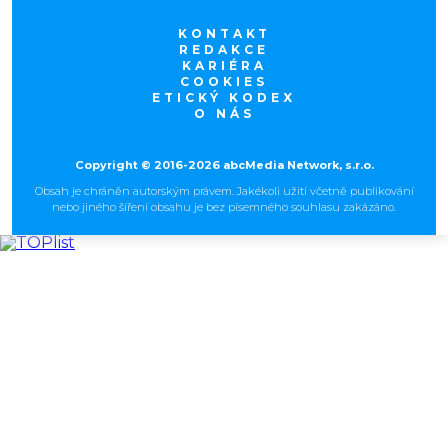
KONTAKT
REDAKCE
KARIÉRA
COOKIES
ETICKÝ KODEX
O NÁS
Copyright © 2016-2026 abcMedia Network, s.r.o.
Obsah je chráněn autorským právem. Jakékoli užití včetně publikování
nebo jiného šíření obsahu je bez písemného souhlasu zakázáno.