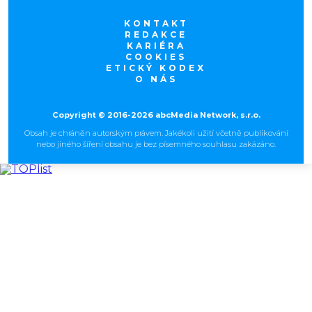
KONTAKT
REDAKCE
KARIÉRA
COOKIES
ETICKÝ KODEX
O NÁS
Copyright © 2016-2026 abcMedia Network, s.r.o.
Obsah je chráněn autorským právem. Jakékoli užití včetně publikování
nebo jiného šíření obsahu je bez písemného souhlasu zakázáno.