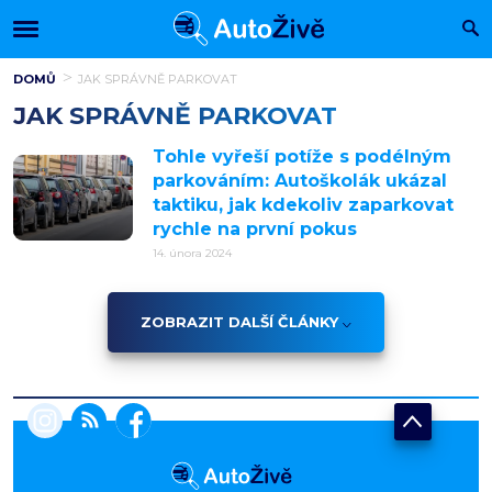
DOMŮ
JAK SPRÁVNĚ PARKOVAT
JAK SPRÁVNĚ PARKOVAT
Tohle vyřeší potíže s podélným
parkováním: Autoškolák ukázal
taktiku, jak kdekoliv zaparkovat
rychle na první pokus
14. února 2024
ZOBRAZIT DALŠÍ ČLÁNKY