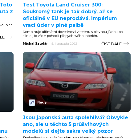
 Toto
Test Toyota Land Cruiser 300:
uta z
Soukromý tank je tak dobrý, až se
oficiálně v EU neprodává. Impérium
vrací úder v plné palbě
koupit a
Kombinuje ultimátní dovednosti v terénu s plavnou jízdou po
silnici, to vše v pohodlí přepychového interiéru. ...
ÁLE
ČÍST DÁLE
Michal Sztolár
|
9. listopadu 2022
Rady
Jsou japonská auta spolehlivá? Obvykle
ano, ale u těchto 5 průšvihových
unu
modelů si dejte sakra velký pozor
resů a
Spolehlivost a neotřelý design jsou hlavními přednostmi vozů