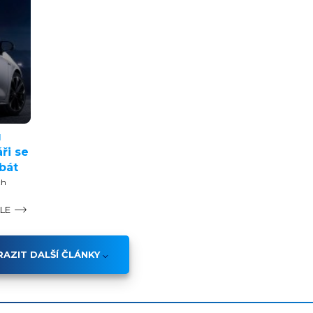
u
ři se
 bát
ch
ÁLE
AZIT DALŠÍ ČLÁNKY