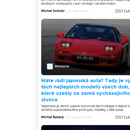
skvělých motocyklů i aut vznikají i skvělé motor...
ČÍST D
Michal Sztolár
|
23. srpna 2022
Historie
Máte rádi japonská auta? Tady je v
těch nejlepších modelů všech dob,
které vzešly ze země vycházejícíh
slunce
Japonsko je země vysoce rozvinuté technologie a stejně 
silného automobilového průmyslu. Modely z této prod...
ČÍST D
Michal Ryšavý
|
29. prosince 2021