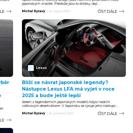
japonských značek. Přestože jsou to držáky, dají ...
ÁLE
ČÍST DÁLE
Michal Ryšavý
|
14. února 2022
Lexus
ýběr
Blíží se návrat japonské legendy?
Nástupce Lexus LFA má vyjet v roce
o
2025 a bude ještě lepší
Jeden z legendárních japonských modelů kdysi nadchl
vidlicovým desetiválcem. V Japonsku se rýsuje jeho nástupc...
tak
ČÍST DÁLE
Michal Ryšavý
|
22. prosince 2021
ÁLE