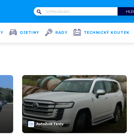
TY
OJETINY
RADY
TECHNICKÝ KOUTEK
AutoŽivě Testy