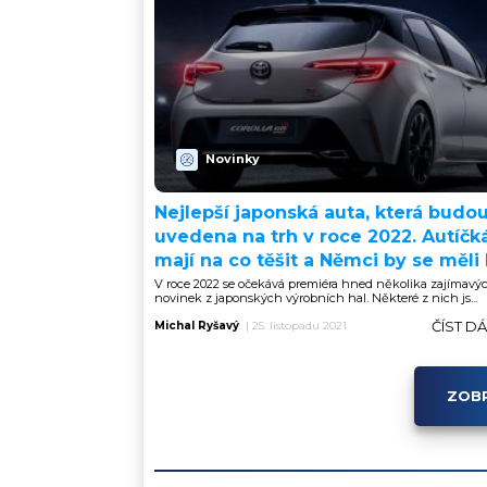
Novinky
Nejlepší japonská auta, která budo
uvedena na trh v roce 2022. Autíčká
mají na co těšit a Němci by se měli
V roce 2022 se očekává premiéra hned několika zajímavý
novinek z japonských výrobních hal. Některé z nich js...
ČÍST D
Michal Ryšavý
|
25. listopadu 2021
ZOBR