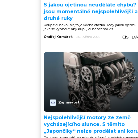
S jakou ojetinou neuděláte chybu?
jsou momentálně nejspolehlivější a
druhé ruky
Koupit či nekoupit, to je věčná otázka. Tedy jakou ojetinu 
jaké se vyhnout, aby kupující nenechal v s...
ČÍST D
Ondřej Komárek
|
20. května 2025
Zajímavosti
Nejspolehlivější motory ze země
vycházejícího slunce. S těmito
„Japončíky“ nelze prodělat ani kor
Že v zemi samurajů, na minutu přesně jezdících superexp