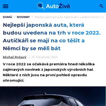
DOMŮ
NOVINKY
Nejlepší japonská auta, která budou uvedena na trh v roce
Nejlepší japonská auta, která
budou uvedena na trh v roce 2022.
Autíčkáři se mají na co těšit a
Němci by se měli bát
Michal Ryšavý
25. listopadu 2021
V roce 2022 se očekává premiéra hned několika
zajímavých novinek z japonských výrobních hal.
Některé z nich jsou na první pohled opravdu
ohromující.