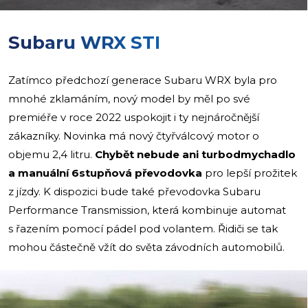
Subaru WRX STI
Zatímco předchozí generace Subaru WRX byla pro
mnohé zklamáním, nový model by měl po své
premiéře v roce 2022 uspokojit i ty nejnáročnější
zákazníky. Novinka má nový čtyřválcový motor o
objemu 2,4 litru.
Chybět nebude ani turbodmychadlo
a manuální 6stupňová převodovka
pro lepší prožitek
z jízdy. K dispozici bude také převodovka Subaru
Performance Transmission, která kombinuje automat
s řazením pomocí pádel pod volantem. Řidiči se tak
mohou částečně vžít do světa závodních automobilů.