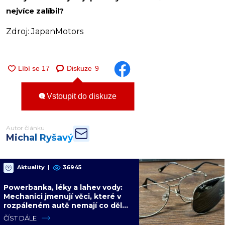
nejvíce zalíbil?
Zdroj: JapanMotors
Diskuze
9
Vstoupit do diskuze
Autor článku
Michal Ryšavý
Aktuality
|
36945
Powerbanka, léky a lahev vody:
Mechanici jmenují věci, které v
rozpáleném autě nemají co dělat.
Hrozí i požár
ČÍST DÁLE