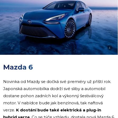
i
Mazda 6
Novinka od Mazdy se dočká své premiéry už příští rok.
Japonská automobilka dodrží své sliby a automobil
dostane pohon zadních kol a výkonný šestiválcový
motor. V nabídce bude jak benzínová, tak naftová
verze.
K dostání bude také elektrická a plug-in
hybrid verze
. Co se týče vzhledu, dostala nová Mazda 6