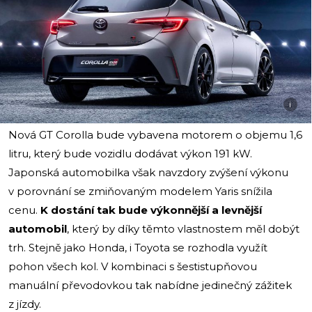
i
Nová GT Corolla bude vybavena motorem o objemu 1,6
litru, který bude vozidlu dodávat výkon 191 kW.
Japonská automobilka však navzdory zvýšení výkonu
v porovnání se zmiňovaným modelem Yaris snížila
cenu.
K dostání tak bude výkonnější a levnější
automobil
, který by díky těmto vlastnostem měl dobýt
trh. Stejně jako Honda, i Toyota se rozhodla využít
pohon všech kol. V kombinaci s šestistupňovou
manuální převodovkou tak nabídne jedinečný zážitek
z jízdy.