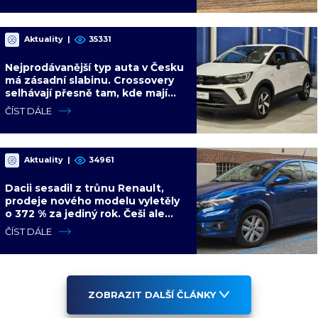
Aktuality
|
35331
Nejprodávanější typ auta v Česku
má zásadní slabinu. Crossovery
selhávají přesně tam, kde mají
být nejsilnější
ČÍST DÁLE
Aktuality
|
34961
Dacii sesadil z trůnu Renault,
prodeje nového modelu vyletěly
o 372 % za jediný rok. Češi ale
jedou svojí pohádku
ČÍST DÁLE
ZOBRAZIT DALŠÍ ČLÁNKY