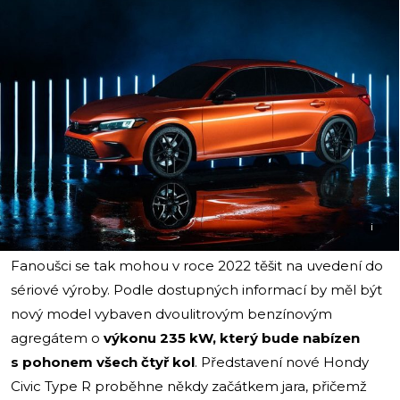
i
Fanoušci se tak mohou v roce 2022 těšit na uvedení do
sériové výroby. Podle dostupných informací by měl být
nový model vybaven dvoulitrovým benzínovým
agregátem o
výkonu 235 kW, který bude nabízen
s pohonem všech čtyř kol
. Představení nové Hondy
Civic Type R proběhne někdy začátkem jara, přičemž