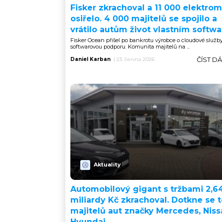
Fisker zkrachoval a 11 000 elektrom
osiřelo. 4 000 majitelů se spojilo a
vrátilo autům život vlastním softw
Fisker Ocean přišel po bankrotu výrobce o cloudové služby,
softwarovou podporu. Komunita majitelů na ...
ČÍST D
Daniel Karban
|
23. června 2026
Aktuality
Automobilový gigant s tržbami 2,6
miliardy Kč zkrachoval. Dotkne se 
majitelů aut značky Mercedes, Niss
Hyundai