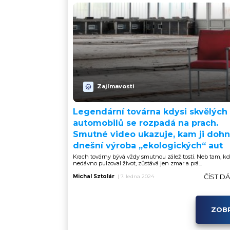
Zajímavosti
Legendární továrna kdysi skvělých
automobilů se rozpadá na prach.
Smutné video ukazuje, kam ji dohn
dnešní výroba „ekologických“ aut
Krach továrny bývá vždy smutnou záležitostí. Neb tam, kd
nedávno pulzoval život, zůstává jen zmar a prá...
ČÍST D
Michal Sztolár
|
7. ledna 2024
ZOBR