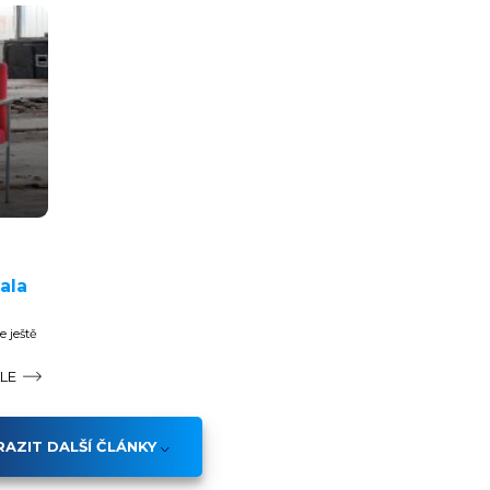
ala
e ještě
ÁLE
AZIT DALŠÍ ČLÁNKY