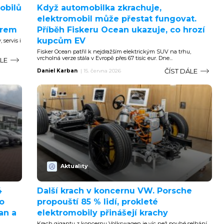
obilů
Když automobilka zkrachuje,
elektromobil může přestat fungovat.
arem
Příběh Fiskeru Ocean ukazuje, co hrozí
kupcům EV
 servis i
Fisker Ocean patřil k nejdražším elektrickým SUV na trhu,
vrcholná verze stála v Evropě přes 67 tisíc eur. Dne...
ÁLE
ČÍST DÁLE
Daniel Karban
|
15. června 2026
Aktuality
4
Další krach v koncernu VW. Porsche
to
propouští 85 % lidí, prokleté
an a
elektromobily přinášejí krachy
Krach gigantu z koncernu Volkswagen je víc než pouhé selhání