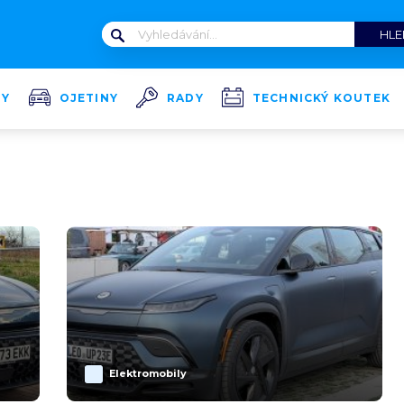
TY
OJETINY
RADY
TECHNICKÝ KOUTEK
Elektromobily