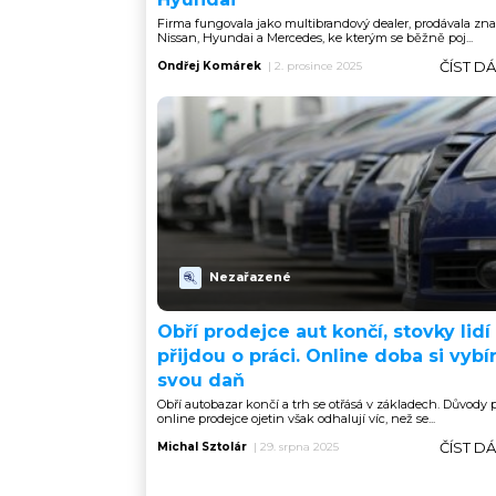
Firma fungovala jako multibrandový dealer, prodávala zn
Nissan, Hyundai a Mercedes, ke kterým se běžně poj...
ČÍST D
Ondřej Komárek
|
2. prosince 2025
Nezařazené
Obří prodejce aut končí, stovky lidí
přijdou o práci. Online doba si vybí
svou daň
Obří autobazar končí a trh se otřásá v základech. Důvody
online prodejce ojetin však odhalují víc, než se...
ČÍST D
Michal Sztolár
|
29. srpna 2025