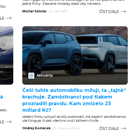
jedné firmy. Ztracené miliardy straší celý německ...
ačky
ČÍST DÁLE
Michal Sztolár
|
6. září 2025
ÁLE
Aktuality
Češi tuhle automobilku milují, ta „tajně“
rá
krachuje. Zaměstnanci pod tlakem
prozradili pravdu. Kam zmizelo 23
miliard Kč?
 pádu
Vedení firmy vymyslí skvělý automobil, má loajální zaměstnance,
vše funguje. A pak všechno zničí během chvíle ...
ÁLE
ČÍST DÁLE
Ondřej Komárek
|
2. července 2024