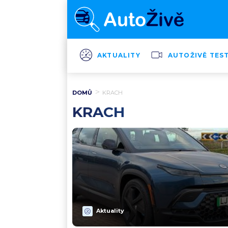
AKTUALITY
AUTOŽIVĚ TES
DOMŮ
KRACH
KRACH
Aktuality