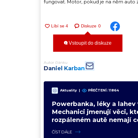
fungovat. Motor, pokud je na něm auto zá
Diskuze
0
Vstoupit do diskuze
Autor článku
Daniel Karban
Aktuality
|
PŘEČTENÍ:
11864
Powerbanka, léky a lahev 
Mechanici jmenují věci, kt
rozpáleném autě nemají co
Hrozí i požár
ČÍST DÁLE