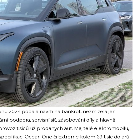
i
vnu 2024 podala návrh na bankrot, nezmizela jen
ní podpora, servisní síť, zásobování díly a hlavně
 provoz tisíců už prodaných aut. Majitelé elektromobilu,
í specifikaci Ocean One či Extreme kolem 69 tisíc dolarů