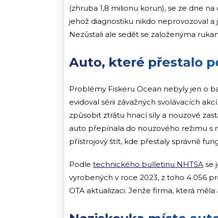
(zhruba 1,8 milionu korun), se ze dne na 
jehož diagnostiku nikdo neprovozoval a je
Nezůstali ale sedět se založenýma ruka
Auto, které přestalo 
Problémy Fiskeru Ocean nebyly jen o b
evidoval sérii závažných svolávacích akc
způsobit ztrátu hnací síly a nouzové zas
auto přepínala do nouzového režimu s m
přístrojový štít, kde přestaly správně f
Podle
technického bulletinu NHTSA
se j
vyrobených v roce 2023, z toho 4 056 pro
OTA aktualizaci. Jenže firma, která měla 