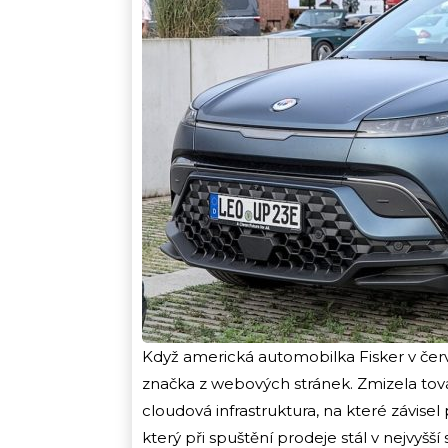
Když americká automobilka Fisker v čer
značka z webových stránek. Zmizela továr
cloudová infrastruktura, na které závisel
který při spuštění prodeje stál v nejvyšš