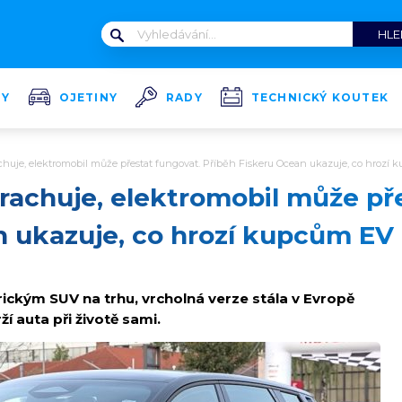
TY
OJETINY
RADY
TECHNICKÝ KOUTEK
huje, elektromobil může přestat fungovat. Příběh Fiskeru Ocean ukazuje, co hrozí
rachuje, elektromobil může př
n ukazuje, co hrozí kupcům EV
trickým SUV na trhu, vrcholná verze stála v Evropě
ží auta při životě sami.