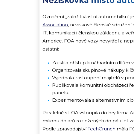
Neziskovka místo aut
Označení „založili vlastní automobilku“ je 
Association
, neziskové členské sdružení
IT, komunikaci i členskou základnu a v
Americe. FOA nové vozy nevyrábí a nepr
ostatní:
Zajistila přístup k náhradním dílům
Organizovala skupinové nákupy klíč
Vyjednala zastoupení majitelů v pr
Publikovala komunitní obcházecí ře
panelu.
Experimentovala s alternativním cl
Paralelně s FOA vstoupila do hry firma Am
milionu dolarů rozložených do pěti let z
Podle zpravodajství
TechCrunch
měla FO