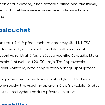
den ocitli s vozem, jehož software nikdo neaktualizoval,
hož konektivita visela na serverech firmy v likvidaci.
ma.
poslouchat
ankrotu. Ještě před krachem americký úřad NHTSA
í. Jedna se týkala řídicích modulů; software mohl
tavení vozu. Druhá řešila závadu vodního čerpadla, která
aximální rychlostí 20–30 km/h. Třetí opravovala
ungovat kontrolky brzd a vypnutého airbagu spolujezdce.
en jedna z těchto svolávacích akcí týkala 11 201 vozů
 evropský trh. Všechny opravy měly přijít vzdáleně, přes
aktualizaci vydat, mezitím přestala existovat.