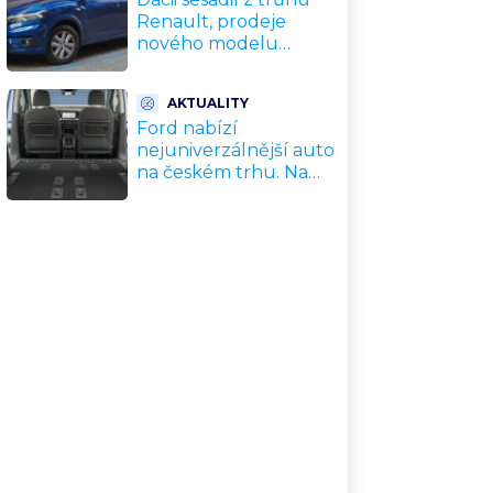
Renault, prodeje
nového modelu
vyletěly o 372 % za
jediný rok. Češi ale
AKTUALITY
jedou svojí pohádku
Ford nabízí
nejuniverzálnější auto
na českém trhu. Na
dovolenou, do práce i
na chatu za cenu
kompaktního SUV