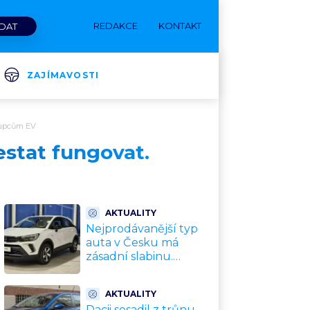
REDAKCE
KONTAKT
ZAJÍMAVOSTI
 kupcům EV
estat fungovat.
AKTUALITY
Nejprodávanější typ
auta v Česku má
zásadní slabinu.
Crossovery selhávají
přesně tam, kde mají
AKTUALITY
být nejsilnější
Dacii sesadil z trůnu