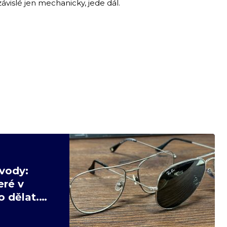
vislé jen mechanicky, jede dál.
vody:
eré v
 dělat.