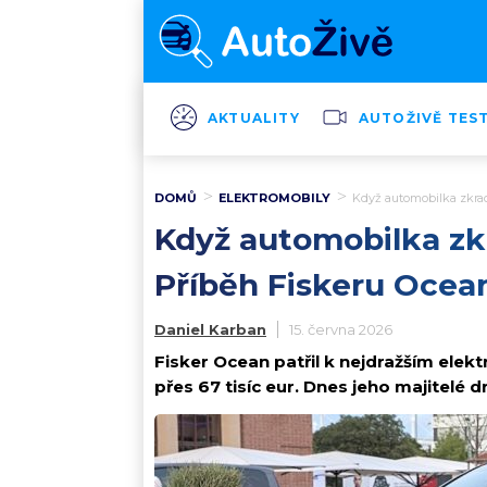
AKTUALITY
AUTOŽIVĚ TES
DOMŮ
ELEKTROMOBILY
Když automobilka zkrac
Když automobilka zk
Příběh Fiskeru Ocea
Daniel Karban
15. června 2026
Fisker Ocean patřil k nejdražším elek
přes 67 tisíc eur. Dnes jeho majitelé dr