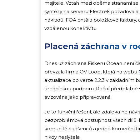
majitele. Vztah mezi oběma stranami se 
syntézy na serveru Electrek požadoval
nákladů, FOA chtěla položkové faktury, 
vzdálenou konektivitu.
Placená záchrana v ro
Dnes už záchrana Fiskeru Ocean není č
převzala firma OV Loop, která na webu
aktualizace do verze 2.2.3 v základním ba
technickou podporu. Roční předplatné sto
avizována jako připravovaná.
Je to funkční řešení, ale zdaleka ne návr
bezproblémová dostupnost všech dílů. P
komunitě nadšenců a jedné komerční fir
nikdy neslyšela.