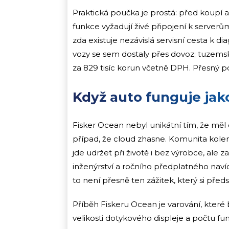
Praktická poučka je prostá: před koupí au
funkce vyžadují živé připojení k serverům
zda existuje nezávislá servisní cesta k di
vozy se sem dostaly přes dovoz; tuzems
za 829 tisíc korun včetně DPH. Přesný p
Když auto funguje jak
Fisker Ocean nebyl unikátní tím, že měl 
případ, že cloud zhasne. Komunita kole
jde udržet při životě i bez výrobce, ale
inženýrství a ročního předplatného navíc.
to není přesně ten zážitek, který si předs
Příběh Fiskeru Ocean je varování, které b
velikosti dotykového displeje a počtu fun