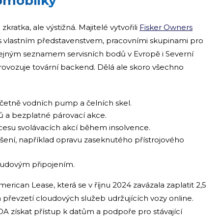
omobilky
zkratka, ale výstižná. Majitelé vytvořili
Fisker Owners
 s vlastním představenstvem, pracovními skupinami pro
eřejným seznamem servisních bodů v Evropě i Severní
ovozuje tovární backend. Dělá ale skoro všechno
 včetně vodních pump a čelních skel.
ů a bezplatné párovací akce.
ocesu svolávacích akcí během insolvence.
šení, například opravu zaseknutého přístrojového
oudovým připojením.
erican Lease, která se v říjnu 2024 zavázala zaplatit 2,5
a převzetí cloudových služeb udržujících vozy online.
A získat přístup k datům a podpoře pro stávající