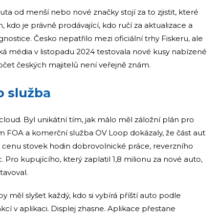
ta od menší nebo nové značky stojí za to zjistit, které
, kdo je právně prodávající, kdo ručí za aktualizace a
agnostice. Česko nepatřilo mezi oficiální trhy Fiskeru, ale
ká média v listopadu 2024 testovala nové kusy nabízené
očet českých majitelů není veřejně znám.
o služba
cloud. Byl unikátní tím, jak málo měl záložní plán pro
m FOA a komerční služba OV Loop dokázaly, že část aut
 za cenu stovek hodin dobrovolnické práce, reverzního
 Pro kupujícího, který zaplatil 1,8 milionu za nové auto,
tavoval.
y měl slyšet každý, kdo si vybírá příští auto podle
kcí v aplikaci. Displej zhasne. Aplikace přestane