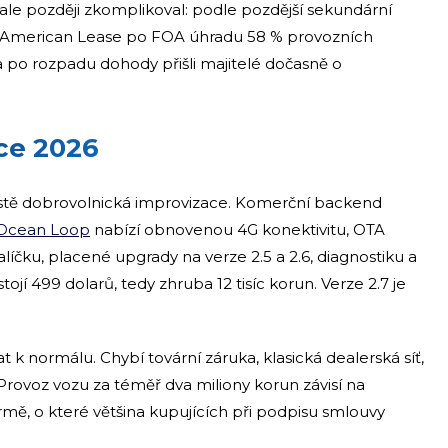
ale později zkomplikoval: podle pozdější sekundární
a American Lease po FOA úhradu 58 % provozních
a po rozpadu dohody přišli majitelé dočasně o
ce 2026
istě dobrovolnická improvizace. Komerční backend
Ocean Loop
nabízí obnovenou 4G konektivitu, OTA
líčku, placené upgrady na verze 2.5 a 2.6, diagnostiku a
jí 499 dolarů, tedy zhruba 12 tisíc korun. Verze 2.7 je
at k normálu. Chybí tovární záruka, klasická dealerská síť,
rovoz vozu za téměř dva miliony korun závisí na
mě, o které většina kupujících při podpisu smlouvy