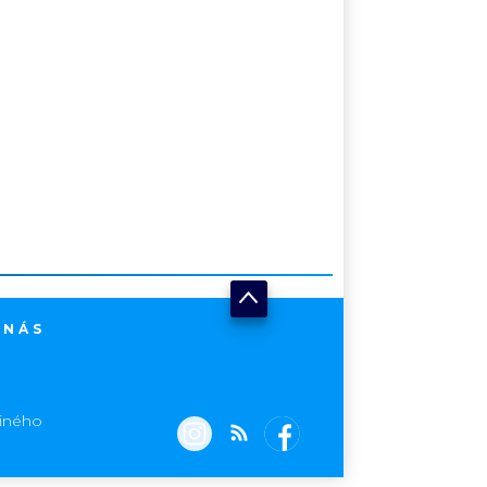
 NÁS
jiného