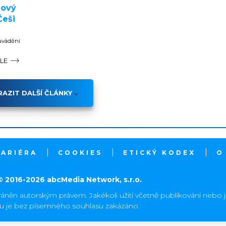
nový
Češi
 uvádění
ÁLE
AZIT DALŠÍ ČLÁNKY
KARIÉRA
COOKIES
ETICKÝ KODEX
O
© 2016-2026 abcMedia Network, s.r.o.
ráněn autorským právem. Jakékoli užití včetně publikování nebo 
hu je bez písemného souhlasu zakázáno.