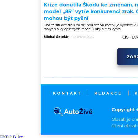
Krize donutila Škodu ke změnám, 
model „85“ vytře konkurenci zrak. 
mohou být pyšní
Složitá situace trhu na druhou stranu motivuje výrobce k
nových a vylepšených modelů, aby si tím vytvo...
ČÍST D
Michal Sztolár
|
19. srpna 2023
ZOBR
KONTAKT
REDAKCE
Copyright 
Obsah je ch
šíření obsa