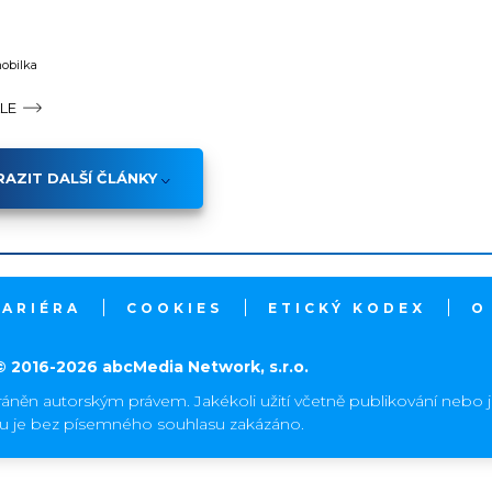
mobilka
ÁLE
AZIT DALŠÍ ČLÁNKY
KARIÉRA
COOKIES
ETICKÝ KODEX
O
© 2016-2026 abcMedia Network, s.r.o.
ráněn autorským právem. Jakékoli užití včetně publikování nebo 
hu je bez písemného souhlasu zakázáno.