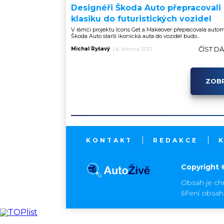
Designéři Škoda Auto přepracovali
klasiku do futuristických vozidel
V rámci projektu Icons Get a Makeover přepracovala auto
Škoda Auto starší ikonická auta do vozidel budo...
ČÍST D
Michal Ryšavý
|
6. března 2021
ZOBR
KONTAKT
REDAKCE
Copyright 
Obsah je ch
šíření obsa