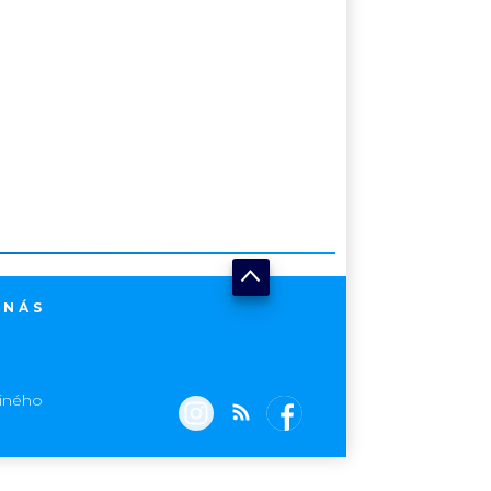
 NÁS
jiného