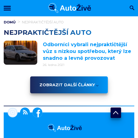
DOMŮ
NEJPRAKTIČTĚJŠÍ AUTO
NEJPRAKTIČTĚJŠÍ AUTO
Odborníci vybrali nejpraktičtější
vůz s nízkou spotřebou, který lze
snadno a levně provozovat
26. ledna 2021
ZOBRAZIT DALŠÍ ČLÁNKY