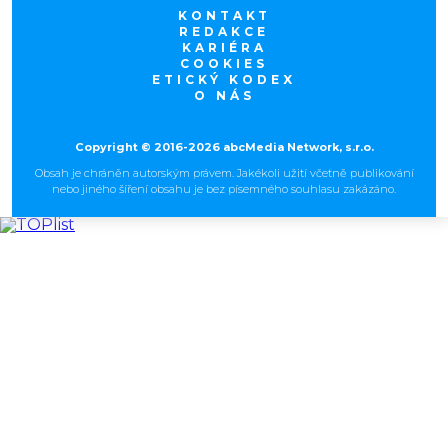
KONTAKT
REDAKCE
KARIÉRA
COOKIES
ETICKÝ KODEX
O NÁS
Copyright © 2016-2026 abcMedia Network, s.r.o.
Obsah je chráněn autorským právem. Jakékoli užití včetně publikování
nebo jiného šíření obsahu je bez písemného souhlasu zakázáno.